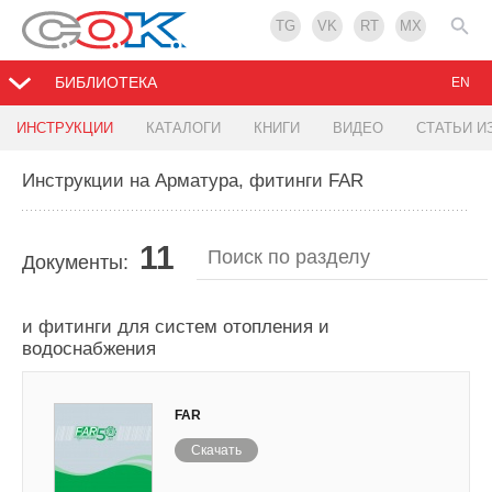
TG
VK
RT
MX
БИБЛИОТЕКА
EN
ИНСТРУКЦИИ
КАТАЛОГИ
КНИГИ
ВИДЕО
СТАТЬИ И
Инструкции на Арматура, фитинги FAR
11
Документы:
Каталог продукции FAR 2024/2025 - Автоматика
и фитинги для систем отопления и
водоснабжения
FAR
Скачать