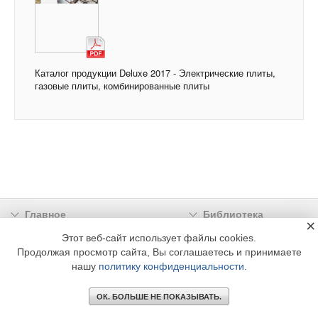
Каталог продукции Deluxe 2017 - Электрические плиты,
газовые плиты, комбинированные плиты
Главное
Библиотека
×
Подписка
Реклама
Этот веб-сайт использует файлы cookies.
Продолжая просмотр сайта, Вы соглашаетесь и принимаете
Информация
нашу
политику конфиденциальности
.
© 2002 - 2026 OOO Издательский дом «МЕДИА ТЕХНОЛОДЖИ» +7 (495) 665-00-
00
ОК. БОЛЬШЕ НЕ ПОКАЗЫВАТЬ.