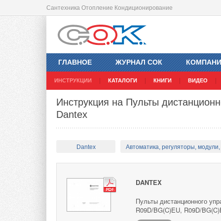
Сантехника Отопление Кондиционирование
ГЛАВНОЕ
ЖУРНАЛ СОК
КОМПАН
ИНСТРУКЦИИ
КАТАЛОГИ
КНИГИ
ВИДЕО
Инструкция на Пульты дистанцион
Dantex
Dantex
Автоматика, регуляторы, модули, 
DANTEX
Пульты дистанционного упр
R09D/BG(C)EU, R09D/BG(C)E