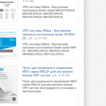
3.63 Mb
VRF-системы Midea - Внутренние
напольные блоки серии MIH22F3HN18,
MIH28F3HN18, MIH36F3HN18,
MIH45F3HN18, MIH56F3HN18,...
VRF-системы Midea - Внутренние
напольно-потолочные блоки V8 MIH-
DL.
pdf, 11.54 Mb
VRF-системы Midea - Внутренние
напольно-потолочные блоки серии MIH-
DL: MIH36DLHN18, MIH45DLHN18,
MIH56DLHN18, MIH71DLHN18,...
Пульт дистанционного управления
MDV серии RM12F для внутренних
блоков VRF систем.
pdf, 9.45 Mb
Пульт дистанционного управления MDV
серии RM12F для внутренних блоков
VRF систем. Инструкция по установке и
эксплуатации.