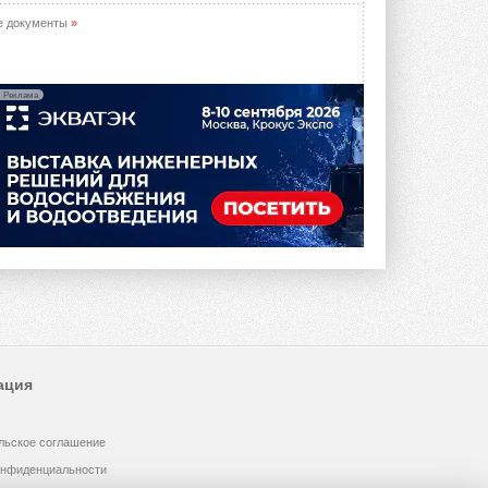
е документы
»
Реклама
ация
льское соглашение
онфиденциальности