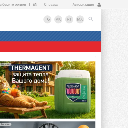
ыберите регион
EN
Справка
Авторизация
TG
VK
RT
MX
EN
Реклама
Реклама