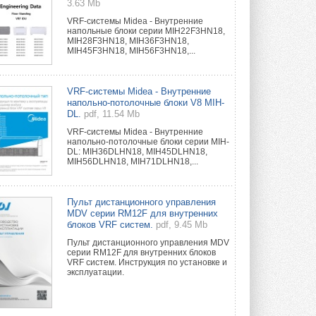
3.63 Mb
VRF-системы Midea - Внутренние
напольные блоки серии MIH22F3HN18,
MIH28F3HN18, MIH36F3HN18,
MIH45F3HN18, MIH56F3HN18,...
VRF-системы Midea - Внутренние
напольно-потолочные блоки V8 MIH-
DL.
pdf, 11.54 Mb
VRF-системы Midea - Внутренние
напольно-потолочные блоки серии MIH-
DL: MIH36DLHN18, MIH45DLHN18,
MIH56DLHN18, MIH71DLHN18,...
Пульт дистанционного управления
MDV серии RM12F для внутренних
блоков VRF систем.
pdf, 9.45 Mb
Пульт дистанционного управления MDV
серии RM12F для внутренних блоков
VRF систем. Инструкция по установке и
эксплуатации.