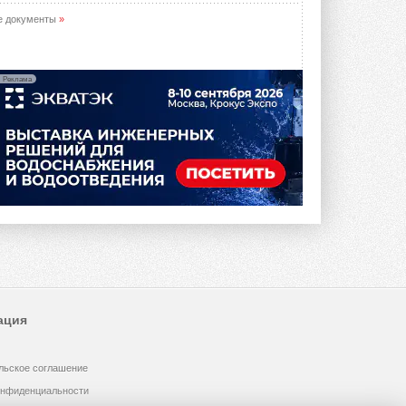
е документы
»
Реклама
ация
льское соглашение
онфиденциальности