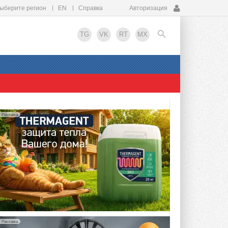
ыберите регион
EN
Справка
Авторизация
TG
VK
RT
MX
EN
Реклама
Реклама