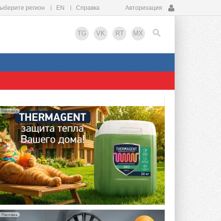
ыберите регион
EN
Справка
Авторизация
TG
VK
RT
MX
EN
Реклама
Реклама