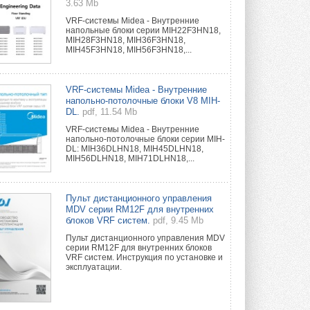
3.63 Mb
VRF-системы Midea - Внутренние
напольные блоки серии MIH22F3HN18,
MIH28F3HN18, MIH36F3HN18,
MIH45F3HN18, MIH56F3HN18,...
VRF-системы Midea - Внутренние
напольно-потолочные блоки V8 MIH-
DL.
pdf, 11.54 Mb
VRF-системы Midea - Внутренние
напольно-потолочные блоки серии MIH-
DL: MIH36DLHN18, MIH45DLHN18,
MIH56DLHN18, MIH71DLHN18,...
Пульт дистанционного управления
MDV серии RM12F для внутренних
блоков VRF систем.
pdf, 9.45 Mb
Пульт дистанционного управления MDV
серии RM12F для внутренних блоков
VRF систем. Инструкция по установке и
эксплуатации.