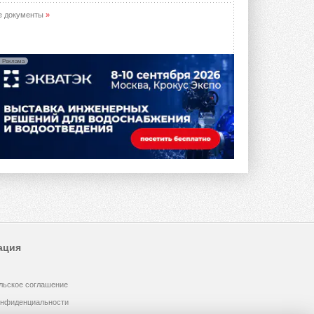
е документы
»
Реклама
ация
льское соглашение
онфиденциальности