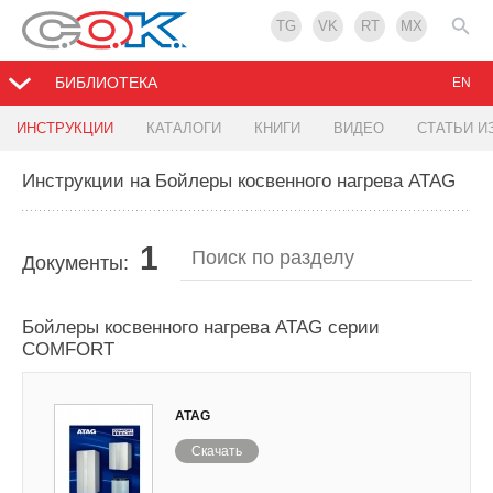
TG
VK
RT
MX
БИБЛИОТЕКА
EN
ИНСТРУКЦИИ
КАТАЛОГИ
КНИГИ
ВИДЕО
СТАТЬИ И
Инструкции на Бойлеры косвенного нагрева ATAG
1
Документы:
Бойлеры косвенного нагрева ATAG серии
COMFORT
ATAG
Скачать