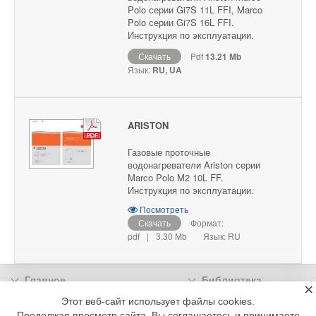
Polo серии Gi7S 11L FFI, Marco
Polo серии Gi7S 16L FFI.
Инструкция по эксплуатации.
Скачать
Pdf
13.21 Mb
Язык:
RU, UA
ARISTON
Газовые проточные
водонагреватели Ariston серии
Marco Polo M2 10L FF.
Инструкция по эксплуатации.
Посмотреть
Скачать
Формат:
pdf
|
3.30 Mb
Язык: RU
Главное
Библиотека
×
Подписка
Реклама
Этот веб-сайт использует файлы cookies.
Продолжая просмотр сайта, Вы соглашаетесь и принимаете