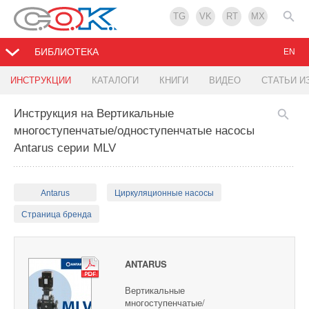
TG
VK
RT
MX
БИБЛИОТЕКА
EN
ИНСТРУКЦИИ
КАТАЛОГИ
КНИГИ
ВИДЕО
СТАТЬИ И
Инструкция на Вертикальные
многоступенчатые/одноступенчатые насосы
Antarus серии MLV
Antarus
Циркуляционные насосы
Страница бренда
ANTARUS
Вертикальные
многоступенчатые/