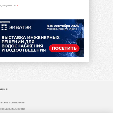
е документы
»
Реклама
ация
льское соглашение
онфиденциальности