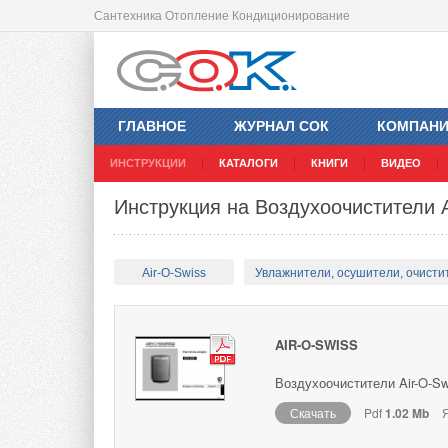
Сантехника Отопление Кондиционирование
ГЛАВНОЕ
ЖУРНАЛ СОК
КОМПАН
ИНСТРУКЦИИ
КАТАЛОГИ
КНИГИ
ВИДЕО
Инструкция на Воздухоочистители A
Air-O-Swiss
Увлажнители, осушители, очисти
AIR-O-SWISS
Воздухоочистители Air-O-Sw
Скачать
Pdf
1.02 Mb
Я