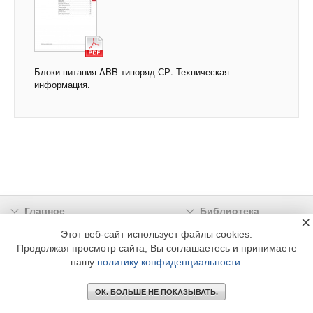
Блоки питания ABB типоряд СР. Техническая
информация.
Главное
Библиотека
×
Подписка
Реклама
Этот веб-сайт использует файлы cookies.
Продолжая просмотр сайта, Вы соглашаетесь и принимаете
Информация
нашу
политику конфиденциальности
.
© 2002 - 2026 OOO Издательский дом «МЕДИА ТЕХНОЛОДЖИ» +7 (495) 665-00-
00
ОК. БОЛЬШЕ НЕ ПОКАЗЫВАТЬ.