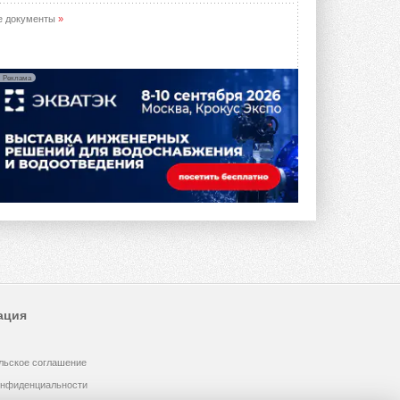
е документы
»
Реклама
ация
льское соглашение
онфиденциальности