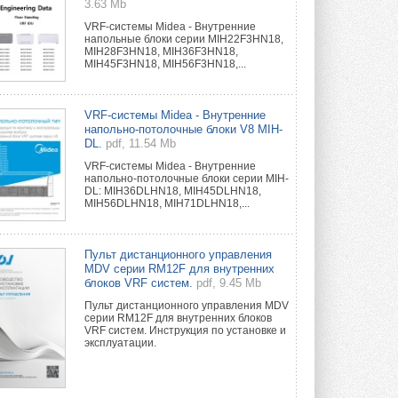
3.63 Mb
VRF-системы Midea - Внутренние
напольные блоки серии MIH22F3HN18,
MIH28F3HN18, MIH36F3HN18,
MIH45F3HN18, MIH56F3HN18,...
VRF-системы Midea - Внутренние
напольно-потолочные блоки V8 MIH-
DL.
pdf, 11.54 Mb
VRF-системы Midea - Внутренние
напольно-потолочные блоки серии MIH-
DL: MIH36DLHN18, MIH45DLHN18,
MIH56DLHN18, MIH71DLHN18,...
Пульт дистанционного управления
MDV серии RM12F для внутренних
блоков VRF систем.
pdf, 9.45 Mb
Пульт дистанционного управления MDV
серии RM12F для внутренних блоков
VRF систем. Инструкция по установке и
эксплуатации.