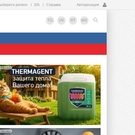
ыберите регион
EN
Справка
Авторизация
TG
VK
RT
MX
EN
Реклама
Реклама