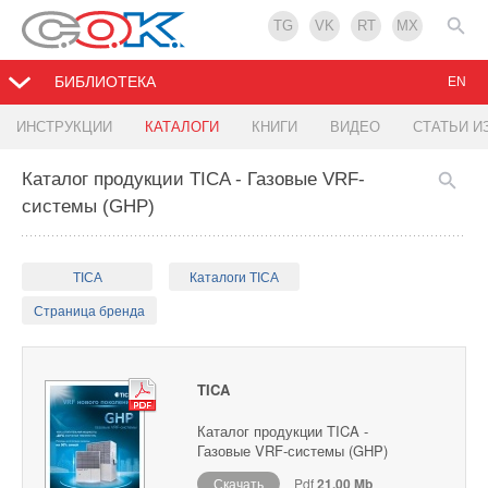
TG
VK
RT
MX
БИБЛИОТЕКА
EN
ИНСТРУКЦИИ
КАТАЛОГИ
КНИГИ
ВИДЕО
СТАТЬИ И
Каталог продукции TICA - Газовые VRF-
системы (GHP)
TICA
Каталоги TICA
Страница бренда
TICA
Каталог продукции TICA -
Газовые VRF-системы (GHP)
Скачать
Pdf
21.00 Mb