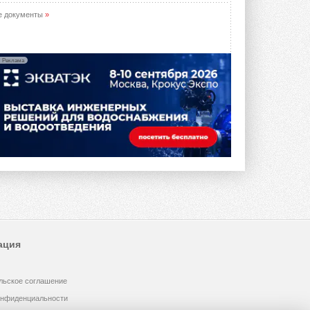
е документы
»
Реклама
ация
льское соглашение
онфиденциальности