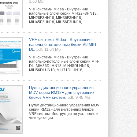
3.63 Mb
VRF-системы Midea - Внутренние
напольные блоки серии MIH22F3HN18,
MIH28F3HN18, MIH36F3HN18,
MIH45F3HN18, MIH56F3HN18,...
VRF-системы Midea - Внутренние
напольно-потолочные блоки V8 MIH-
DL.
pdf, 11.54 Mb
VRF-системы Midea - Внутренние
напольно-потолочные блоки серии MIH-
DL: MIH36DLHN18, MIH45DLHN18,
MIH56DLHN18, MIH71DLHN18,...
Пульт дистанционного управления
MDV серии RM12F для внутренних
блоков VRF систем.
pdf, 9.45 Mb
Пульт дистанционного управления MDV
серии RM12F для внутренних блоков
VRF систем. Инструкция по установке и
эксплуатации.