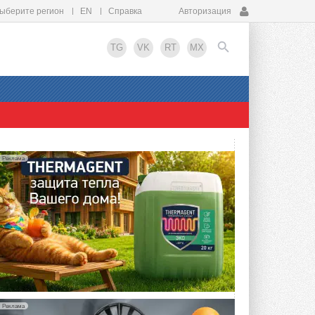
ыберите регион
EN
Справка
Авторизация
TG
VK
RT
MX
EN
Реклама
Реклама