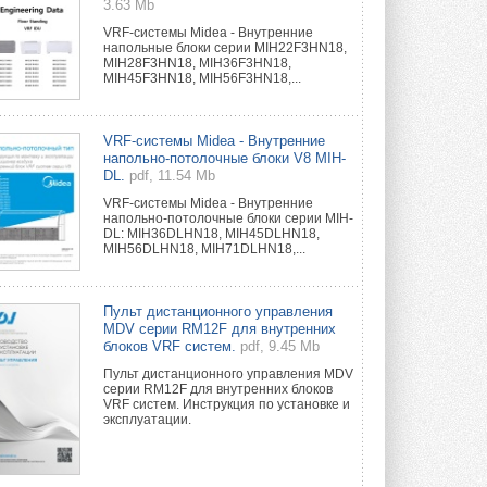
3.63 Mb
VRF-системы Midea - Внутренние
напольные блоки серии MIH22F3HN18,
MIH28F3HN18, MIH36F3HN18,
MIH45F3HN18, MIH56F3HN18,...
VRF-системы Midea - Внутренние
напольно-потолочные блоки V8 MIH-
DL.
pdf, 11.54 Mb
VRF-системы Midea - Внутренние
напольно-потолочные блоки серии MIH-
DL: MIH36DLHN18, MIH45DLHN18,
MIH56DLHN18, MIH71DLHN18,...
Пульт дистанционного управления
MDV серии RM12F для внутренних
блоков VRF систем.
pdf, 9.45 Mb
Пульт дистанционного управления MDV
серии RM12F для внутренних блоков
VRF систем. Инструкция по установке и
эксплуатации.