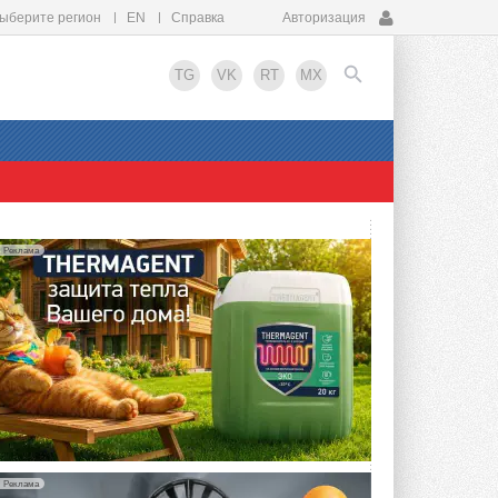
ыберите регион
EN
Справка
Авторизация
TG
VK
RT
MX
EN
Реклама
Реклама