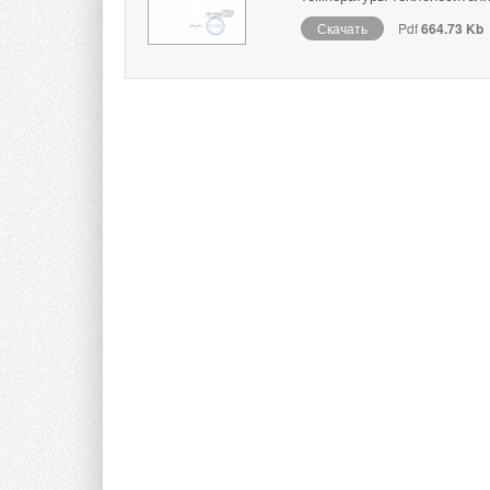
Скачать
Pdf
664.73 Kb