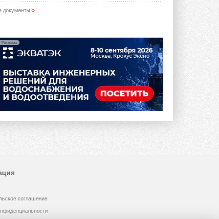
е документы
»
Реклама
ация
льское соглашение
онфиденциальности