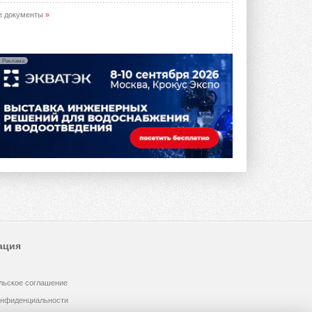
е документы
»
Реклама
ация
льское соглашение
онфиденциальности