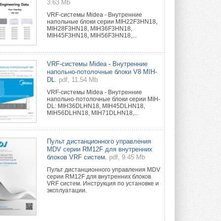
3.63 Mb
VRF-системы Midea - Внутренние
напольные блоки серии MIH22F3HN18,
MIH28F3HN18, MIH36F3HN18,
MIH45F3HN18, MIH56F3HN18,...
VRF-системы Midea - Внутренние
напольно-потолочные блоки V8 MIH-
DL.
pdf, 11.54 Mb
VRF-системы Midea - Внутренние
напольно-потолочные блоки серии MIH-
DL: MIH36DLHN18, MIH45DLHN18,
MIH56DLHN18, MIH71DLHN18,...
Пульт дистанционного управления
MDV серии RM12F для внутренних
блоков VRF систем.
pdf, 9.45 Mb
Пульт дистанционного управления MDV
серии RM12F для внутренних блоков
VRF систем. Инструкция по установке и
эксплуатации.