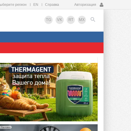
ыберите регион
EN
Справка
Авторизация
TG
VK
RT
MX
EN
Реклама
Реклама