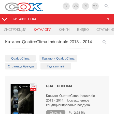
TG
VK
RT
MX
БИБЛИОТЕКА
EN
ИНСТРУКЦИИ
КАТАЛОГИ
КНИГИ
ВИДЕО
СТАТЬИ И
Каталог QuattroСlima Industriale 2013 - 2014
QuattroClima
Каталоги QuattroClima
Страница бренда
Где купить?
QUATTROCLIMA
Каталог QuattroСlima Industriale
2013 - 2014. Промышленное
кондиционирование воздуха.
Скачать
Pdf
2.98 Mb