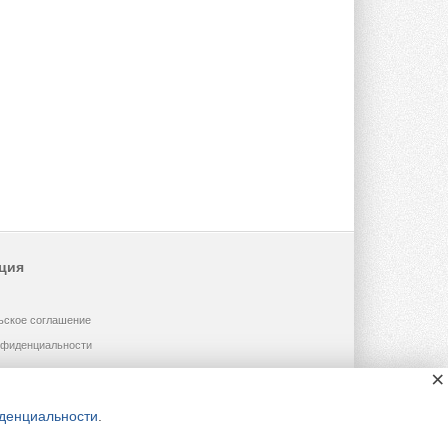
ция
ьское соглашение
нфиденциальности
×
денциальности
.