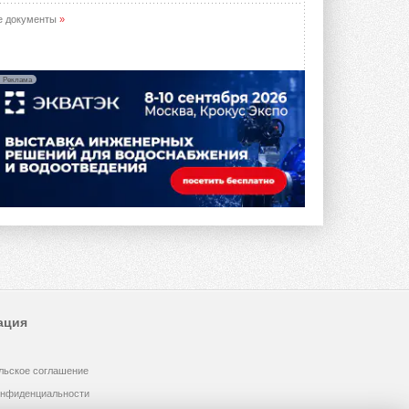
е документы
»
Реклама
ация
льское соглашение
онфиденциальности