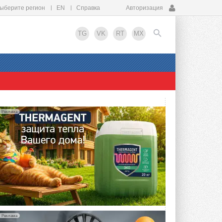
ыберите регион
EN
Справка
Авторизация
TG
VK
RT
MX
EN
Реклама
Реклама