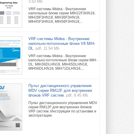
3.63 Mb
VRF-системы Midea - Внутренние
напольные блоки серии MIH22F3HN18,
MIH28F3HN18, MIH36F3HN18,
MIH45F3HN18, MIH56F3HN18,...
VRF-системы Midea - Внутренние
напольно-потолочные блоки V8 MIH-
DL.
pdf, 11.54 Mb
VRF-системы Midea - Внутренние
напольно-потолочные блоки серии MIH-
DL: MIH36DLHN18, MIH45DLHN18,
MIH56DLHN18, MIH71DLHN18,...
Пульт дистанционного управления
MDV серии RM12F для внутренних
блоков VRF систем.
pdf, 9.45 Mb
Пульт дистанционного управления MDV
серии RM12F для внутренних блоков
VRF систем. Инструкция по установке и
эксплуатации.