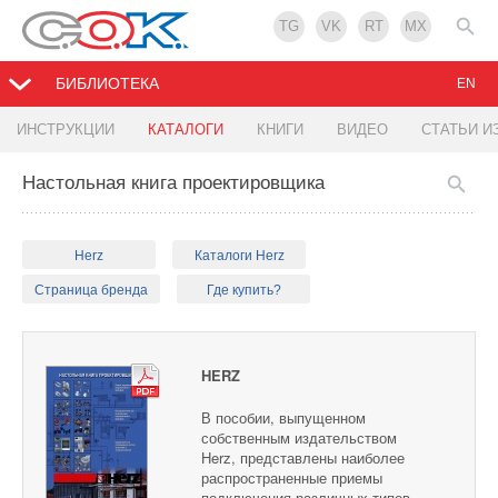
TG
VK
RT
MX
БИБЛИОТЕКА
EN
ИНСТРУКЦИИ
КАТАЛОГИ
КНИГИ
ВИДЕО
СТАТЬИ И
Настольная книга проектировщика
Herz
Каталоги Herz
Страница бренда
Где купить?
HERZ
В пособии, выпущенном
собственным издательством
Herz, представлены наиболее
распространенные приемы
подключения различных типов