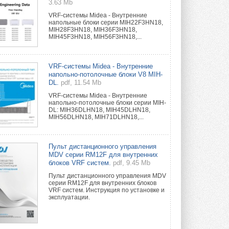
3.63 Mb
VRF-системы Midea - Внутренние
напольные блоки серии MIH22F3HN18,
MIH28F3HN18, MIH36F3HN18,
MIH45F3HN18, MIH56F3HN18,...
VRF-системы Midea - Внутренние
напольно-потолочные блоки V8 MIH-
DL.
pdf, 11.54 Mb
VRF-системы Midea - Внутренние
напольно-потолочные блоки серии MIH-
DL: MIH36DLHN18, MIH45DLHN18,
MIH56DLHN18, MIH71DLHN18,...
Пульт дистанционного управления
MDV серии RM12F для внутренних
блоков VRF систем.
pdf, 9.45 Mb
Пульт дистанционного управления MDV
серии RM12F для внутренних блоков
VRF систем. Инструкция по установке и
эксплуатации.