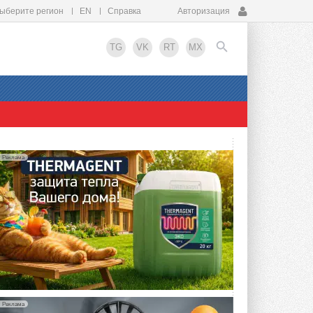
ыберите регион
EN
Справка
Авторизация
TG
VK
RT
MX
EN
Реклама
Реклама