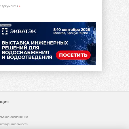
е документы
»
Реклама
ация
льское соглашение
онфиденциальности