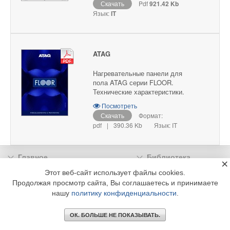
Скачать
Pdf
921.42 Kb
Язык:
IT
ATAG
Нагревательные панели для
пола ATAG серии FLOOR.
Технические характеристики.
Посмотреть
Скачать
Формат:
pdf
|
390.36 Kb
Язык: IT
Главное
Библиотека
×
Подписка
Реклама
Этот веб-сайт использует файлы cookies.
Продолжая просмотр сайта, Вы соглашаетесь и принимаете
Информация
нашу
политику конфиденциальности
.
© 2002 - 2026 OOO Издательский дом «МЕДИА ТЕХНОЛОДЖИ» +7 (495) 665-00-
00
ОК. БОЛЬШЕ НЕ ПОКАЗЫВАТЬ.