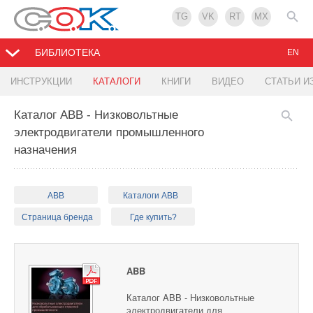
TG
VK
RT
MX
БИБЛИОТЕКА
EN
ИНСТРУКЦИИ
КАТАЛОГИ
КНИГИ
ВИДЕО
СТАТЬИ И
Каталог ABB - Низковольтные
электродвигатели промышленного
назначения
ABB
Каталоги ABB
Страница бренда
Где купить?
ABB
Каталог ABB - Низковольтные
электродвигатели для