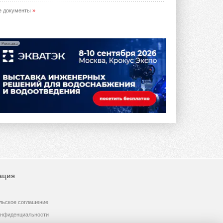
е документы
»
Реклама
ация
льское соглашение
онфиденциальности