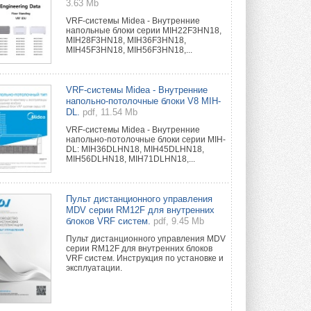
3.63 Mb
VRF-системы Midea - Внутренние
напольные блоки серии MIH22F3HN18,
MIH28F3HN18, MIH36F3HN18,
MIH45F3HN18, MIH56F3HN18,...
VRF-системы Midea - Внутренние
напольно-потолочные блоки V8 MIH-
DL.
pdf, 11.54 Mb
VRF-системы Midea - Внутренние
напольно-потолочные блоки серии MIH-
DL: MIH36DLHN18, MIH45DLHN18,
MIH56DLHN18, MIH71DLHN18,...
Пульт дистанционного управления
MDV серии RM12F для внутренних
блоков VRF систем.
pdf, 9.45 Mb
Пульт дистанционного управления MDV
серии RM12F для внутренних блоков
VRF систем. Инструкция по установке и
эксплуатации.