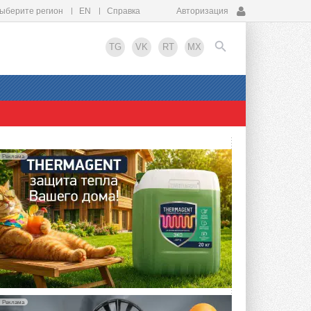
ыберите регион
EN
Справка
Авторизация
TG
VK
RT
MX
EN
Реклама
Реклама