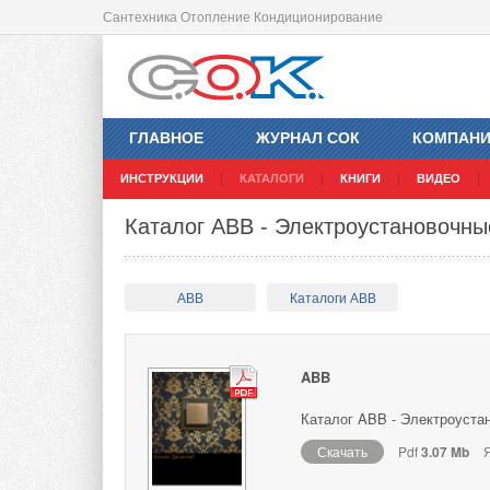
Сантехника Отопление Кондиционирование
ГЛАВНОЕ
ЖУРНАЛ СОК
КОМПАН
ИНСТРУКЦИИ
КАТАЛОГИ
КНИГИ
ВИДЕО
Каталог ABB - Электроустановочны
ABB
Каталоги ABB
ABB
Каталог ABB - Электроуста
Скачать
Pdf
3.07 Mb
Я