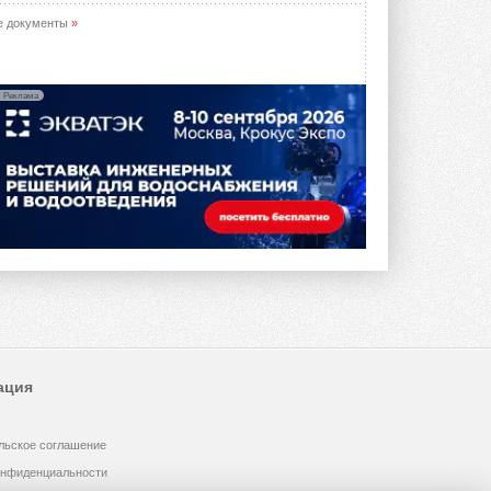
е документы
»
Реклама
ация
льское соглашение
онфиденциальности