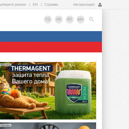
ыберите регион
EN
Справка
Авторизация
TG
VK
RT
MX
EN
Реклама
Реклама