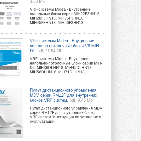
3.63 Mb
VRF-системы Midea - Внутренние
напольные блоки серии MIH22F3HN18,
MIH28F3HN18, MIH36F3HN18,
MIH45F3HN18, MIH56F3HN18,...
VRF-системы Midea - Внутренние
напольно-потолочные блоки V8 MIH-
DL.
pdf, 11.54 Mb
VRF-системы Midea - Внутренние
напольно-потолочные блоки серии MIH-
DL: MIH36DLHN18, MIH45DLHN18,
MIH56DLHN18, MIH71DLHN18,...
Пульт дистанционного управления
MDV серии RM12F для внутренних
блоков VRF систем.
pdf, 9.45 Mb
Пульт дистанционного управления MDV
серии RM12F для внутренних блоков
VRF систем. Инструкция по установке и
эксплуатации.