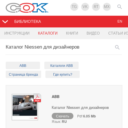
TG
VK
RT
MX
БИБЛИОТЕКА
EN
ИНСТРУКЦИИ
КАТАЛОГИ
КНИГИ
ВИДЕО
СТАТЬИ И
Каталог Niessen для дизайнеров
ABB
Каталоги ABB
Страница бренда
Где купить?
ABB
Каталог Niessen для дизайнеров
Скачать
Pdf
6.05 Mb
Язык:
RU