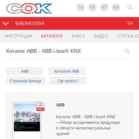
TG
VK
RT
MX
БИБЛИОТЕКА
EN
ИНСТРУКЦИИ
КАТАЛОГИ
КНИГИ
ВИДЕО
СТАТЬИ И
Каталог ABB - ABB i-bus® KNX
ABB
Каталоги ABB
Страница бренда
Где купить?
ABB
Каталог ABB - ABB i-bus® KNX
—Обзор ассортимента продукции
в области интеллектуальных
зданий