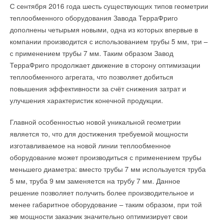
С сентября 2016 года шесть существующих типов геометрии
избежать ошибок. Особый интерес представляет видеоролик
здания. Сдача всех объектов в эксплуатацию планируется в
теплообменного оборудования Завода ТерраФриго
об эксплуатации, в котором наглядно показаны системы
конце 2016 года.
дополнены четырьмя новыми, одна из которых впервые в
котла от подачи топлива до организации теплопередачи.
компании производится с использованием трубы 5 мм, три –
Кроме того, демонстрируются различные типы
Промышленные котлы Bosch UT-L относятся к серии
с применением трубы 7 мм. Таким образом Завод
периодического обслуживания, что поможет клиентам
трехходовых котлов мощностью от 650 до 19200 кВт.
ТерраФриго продолжает движение в сторону оптимизации
самостоятельно осуществить чистку, не прибегая к помощи
Надежность и эффективность конструкции котла
комментарии к новости (
1
)
теплообменного агрегата, что позволяет добиться
специалистов, за исключением особых случаев, когда нужна
подтверждает опыт его использования в 140 странах мира.
ИСТОЧНИК: САЙТ РАДИОСТАНЦИИ 'ЭХО МОСКВЫ'
повышения эффективности за счёт снижения затрат и
их помощь.
При этом, котел отличается широкой областью применения –
улучшения характеристик конечной продукции.
от частных и многоквартирных жилых домов, офисных
Котёл Buderus Logano s181 E – напольный стальной
учреждений до больниц и различных промышленных
Читайте по теме:
Главной особенностью новой уникальной геометрии
автоматический котёл для отопления дач и частных домов
предприятий.
→
является то, что для достижения требуемой мощности
площадью до 250 кв. метром. В качестве топлива
В Забайкалье запустили крупнейшую в России
Абагайтуйскую СЭС
изготавливаемое на новой линии теплообменное
используются различные сорта угля и пеллет. Благодаря
НОВОСТИ СОК 7 АВГУСТА 2026
→
Bosch UT-L отличается высокой функциональностью –
оборудование может производиться с применением трубы
автоматической системе подачи топлива, новой конструкции
Учёные ЮУрГУ создали каскадную установку,
объединяющую солнечную и геотермальную энергию
надежная трехходовая конструкция позволяет котлу
меньшего диаметра: вместо трубы 7 мм используется труба
теплообменника и большому бункеру объемом 240 литров с
НОВОСТИ СОК 6 АВГУСТА 2026
→
демонстрировать качественный уровень теплоизоляции и
5 мм, труба 9 мм заменяется на трубу 7 мм. Данное
Для Арктики создали технологию защиты
возможностью расширения до 380 литров,
ветрогенераторов от аварий
высокий номинальный КПД (до 92,5% и 105% при отсутствии
решение позволяет получить более производительное и
продолжительность работы на одной загрузке достигает 50
НОВОСТИ СОК 6 АВГУСТА 2026
→
и наличии теплообменника отработанных газов,
менее габаритное оборудование – таким образом, при той
Гибридный тепловой насос PV/T с одним общим
часов.
испарителем
соответственно). Также, характеристики котла дают
же мощности заказчик значительно оптимизирует свои
НОВОСТИ СОК 5 АВГУСТА 2026