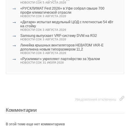
Уведомления отключены
НОВОСТИ СОК 5 АВГУСТА 2026
вперёд», - говорит Алексей Рогачёв, главный инженер
→
Текст комментария
«РУСКЛИМАТ Fest 2026» в Уфе собрал свыше 700
Комментарии
Группы Компаний «АГРОЭКО».
профи климатической отрасли
НОВОСТИ СОК 3 АВГУСТА 2026
→
«Датарк» испытал модульный ЦОД с плотностью 54 кВт
Группа Компаний «АГРОЭКО» основана в 2009 году. Она
В этой теме еще нет комментариев
на стойку
НОВОСТИ СОК 3 АВГУСТА 2026
является крупнейшим агропромышленным предприятием
→
Samsung выпускает VRF-систему DVM на R32
Воронежской области и входит в число крупнейших
НОВОСТИ СОК 3 АВГУСТА 2026
→
Добавить комментарий
Линейка крышных вентиляторов НЕВАТОМ VKR-E
производителей свинины в России. Её инвестиционный
дополнена новым типоразмером 11,2
проект по созданию комплекса свиноводческих объектов
НОВОСТИ СОК 3 АВГУСТА 2026
Ваше имя *
→
«Русклимат» укрепляет партнёрство за Уралом
имеет статус особо значимого в рамках государственных
НОВОСТИ СОК 31 ИЮЛЯ 2026
программ развития Воронежской области.
Ваш E-mail *
На сегодняшний день в Воронежской области ГК «АГРОЭКО»
имеет пять свиноводческих комплексов и комбикормовый
завод. На производстве применяются новейшие технологии
Текст комментария
Уведомления отключены
и оборудование. Текущий объём производства составляет 78
тыс. тонн свинины в живом весе, или 650 тыс. голов в год.
Комментарии
После окончания строительства объектов третьей очереди и
выхода на полную мощность совокупный объем
В этой теме еще нет комментариев
производства ГК «АГРОЭКО» составит 136 тыс. тонн мяса в