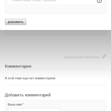
НОВОСТИ СОК 27 АПРЕЛЯ 2024
→
Bоsch и Buderus представили каталоги продукции и
решений на 2023 год
НОВОСТИ СОК 17 ЯНВАРЯ 2023
→
Лучшие проекты: «Умная котельная с удаленным
контролем»
НОВОСТИ СОК 29 НОЯБРЯ 2022
Уведомления отключены
Комментарии
В этой теме еще нет комментариев
Добавить комментарий
Ваше имя *