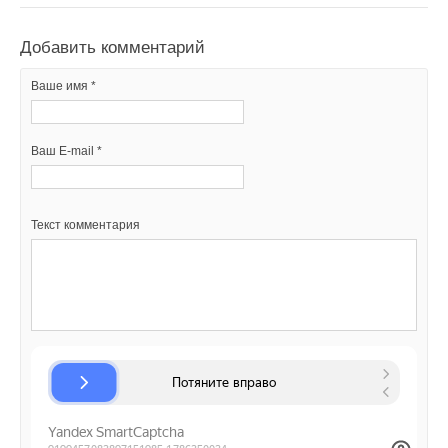
год.
Добавить комментарий
Ваше имя *
Читайте по теме:
→
Новая система управления Logamatic WPM400 K
Ваш E-mail *
НОВОСТИ СОК 20 ИЮЛЯ 2026
→
Еще одна новинка на R290
НОВОСТИ СОК 23 ИЮНЯ 2026
→
LaggarTT на стенде Минпромторга России на выставке
«Иннопром»
Текст комментария
НОВОСТИ СОК 11 ИЮЛЯ 2025
→
«Севергрупп» продала бывший завод Bosch
НОВОСТИ СОК 25 ИЮНЯ 2025
→
Bosch объявил о крупнейшей за свою 137-летнюю
историю сделке
НОВОСТИ СОК 25 ИЮЛЯ 2024
→
Петербургский завод Bosch передали под управление
«Газпрома»
НОВОСТИ СОК 23 МАЯ 2024
→
Bosch инвестировал в переработку li-ion аккумуляторов
«следующего поколения»
НОВОСТИ СОК 21 МАЯ 2024
→
Путин передал структуре «Газпрома» управление
«дочками» Ariston и BSH