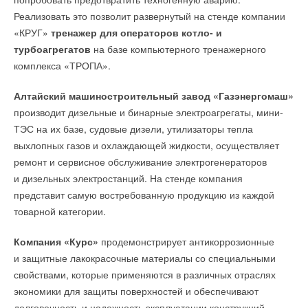
→
EcoFlow зарядила участников этнофестиваля FOURE
→
Реализовать это позволит развернутый на стенде компании
Гибридная энергосистема поможет Кубе сократить
экологически чистой энергией
выбросы на две трети
НОВОСТИ СОК 30 СЕНТЯБРЯ 2022
«КРУГ»
тренажер для операторов котло- и
НОВОСТИ СОК 6 ИЮЛЯ 2026
→
EcoFlow DELTA 2: следующий шаг в развитии
Ваш E-mail *
→
«Улей»: деревянный небоскрёб, который может
турбоагрегатов
на базе компьютерного тренажерного
альтернативной энергетики
изменить будущее высотного строительства
НОВОСТИ СОК 5 СЕНТЯБРЯ 2022
комплекса «ТРОПА».
НОВОСТИ СОК 6 ИЮЛЯ 2026
→
Следуя за солнцем: уникальный солнечный робот
→
В северных морях обнаружили почти 20 млрд тонн
EcoFlow Solar Tracker
органического углерода
НОВОСТИ СОК 21 ИЮЛЯ 2022
Текст комментария
Алтайский машиностроительный завод «Газэнергомаш»
НОВОСТИ СОК 3 ИЮЛЯ 2026
→
EcoFlow выпустила модульные системы электропитания
→
производит дизельные и бинарные электроагрегаты, мини-
Кирпичи-конструктор: технология позволяет разбирать
для автодомов и автономного жилья
дома и заново строить
НОВОСТИ СОК 10 ИЮЛЯ 2022
ТЭС на их базе, судовые дизели, утилизаторы тепла
НОВОСТИ СОК 1 ИЮЛЯ 2026
→
EcoFlow DELTA Pro получила рекордные сборы на
→
выхлопных газов и охлаждающей жидкости, осуществляет
Правительство России обновило правила обращения
Kickstarter
озоноразрушающих веществ
НОВОСТИ СОК 29 ИЮНЯ 2022
ремонт и сервисное обслуживание электрогенераторов
НОВОСТИ СОК 29 ИЮНЯ 2026
→
В Китае принят трёхлетний план мероприятий по
и дизельных электростанций. На стенде компания
сокращению выбросов в ключевых отраслях
представит самую востребованную продукцию из каждой
НОВОСТИ СОК 23 ИЮНЯ 2026
товарной категории.
Компания «Курс»
продемонстрирует антикоррозионные
Уведомления отключены
и защитные лакокрасочные материалы со специальными
Комментарии
свойствами, которые применяются в различных отраслях
Уведомления отключены
экономики для защиты поверхностей и обеспечивают
В этой теме еще нет комментариев
Комментарии
долговечность и надежность эксплуатации конструкций