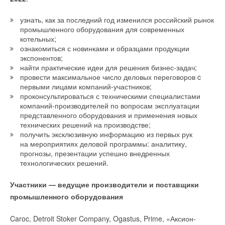
в семьях с низким уровнем дохода. При этом они имеют
расположенных в подобных помещениях оконных рамах, на
право приобрести либо традиционный велосипед, либо
узнать, как за последний год изменился российский рынок
балконах нет зазоров. Панели обработаны с высокой
промышленного оборудования для современных
электрический.
точностью и соединяются без трещин.
котельных;
ознакомиться с новинками и образцами продукции
А граждане с более высокими доходами могут претендовать
экспонентов;
на уменьшенный размер выплаты. Это предложение
найти практические идеи для решения бизнес-задач;
действует с прошлого года, но лишь сейчас правительство
провести максимальное число деловых переговоров c
первыми лицами компаний-участников;
Франции решило увеличить субсидию до 4 тысячи евро.
проконсультироваться с техническими специалистами
компаний-производителей по вопросам эксплуатации
ИСТОЧНИК: RECYCLEMAG.RU
представленного оборудования и применения новых
технических решений на производстве;
получить эксклюзивную информацию из первых рук
Читайте по теме:
на мероприятиях деловой программы: аналитику,
Райан Син, глава европейского отдела компании
прогнозы, презентации успешно внедренных
→
технологических решений.
Коалиция из 19 штатов и Нью-Йорка подала в суд на
EcoFlow
После начала специальной военной операции на Украине
EPA
коммерческая деятельность компании в РФ была
НОВОСТИ СОК 23 ИЮЛЯ 2026
Участники — ведущие производители и поставщики
→
Города начнут строить по ГОСТу с учетом изменений
«
Компания EcoFlow стремится разрабатывать
приостановлена. Сейчас, не видя возможности возобновить
климата
промышленного оборудования
инновационные решения в сфере возобновляемой энергии.
Отмечается, что возведение многоэтажных домов из
НОВОСТИ СОК 22 ИЮЛЯ 2026
работы в обозримом будущем, руководство Grundfos
→
Росатом запустит гигафабрику литий-ионных батарей
Мы уверены, что DELTA 2 станет эталонным продуктом
CLT-панелей — экологичная и перспективная
приняло решение об окончательном уходе с российского
для электроавтомобилей
Caroc, Detroit Stoker Company, Ogastus, Prime, «Аксион-
отрасли «зеленой энергетики». Презентация новой
НОВОСТИ СОК 14 ИЮЛЯ 2026
технология. Однако ранее она не применялась для