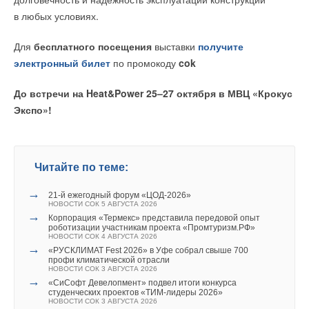
в любых условиях.
Геннадий
02-09-2022
Добавить комментарий
Для
бесплатного посещения
выставки
получите
ВСем известно, как существенно, в зависимости от температуры и
влажности окружающей среды, меняются форма и размеры,
электронный билет
по промокоду
cok
Ваше имя *
например, деревянных дверей. Гипсокартон не предотвратит этой
неприятности. Да и повышение этажности при использовании дерева
- это тоже проблема. А долговечность и проч.?
До встречи на Heat&Power 25–27 октября в МВЦ «Крокус
Комментарий полезен?
Экспо»!
Ваш E-mail *
ДА
НЕТ
Текст комментария
Читайте по теме:
Станислав Владимирович Эннс
20-09-2022
→
21-й ежегодный форум «ЦОД-2026»
Этот дом сгниёт с подвала.
НОВОСТИ СОК 5 АВГУСТА 2026
Можно включить обратный отчёт, три года и в трубу, вернее в труху
→
Корпорация «Термекс» представила передовой опыт
роботизации участникам проекта «Промтуризм.РФ»
Комментарий полезен?
НОВОСТИ СОК 4 АВГУСТА 2026
→
ДА
НЕТ
«РУСКЛИМАТ Fest 2026» в Уфе собрал свыше 700
профи климатической отрасли
НОВОСТИ СОК 3 АВГУСТА 2026
→
«СиСофт Девелопмент» подвел итоги конкурса
студенческих проектов «ТИМ-лидеры 2026»
НОВОСТИ СОК 3 АВГУСТА 2026