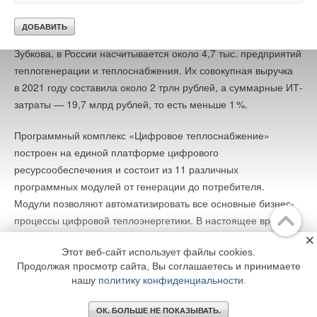
комплексное решение по цифровой трансформации
Комментарии
TECHNOFLAME большой мощности, например, все
автоматизации основных бизнес-процессов
основные сборочные части одной горелки: корпус, крышка,
ресурсоснабжающих организаций. По словам Антона
Алексей
06-02-2023
колпак, фланец двигателя, фланец воздухозаборника.
Зубкова, в России насчитывается около 4,7 тыс. предприятий
Это как ВАЗ среди контроллеров, работает также, через раз. (((
теплогенерации и теплоснабжения. Их совокупная выручка
Комментарий полезен?
в 2021 году составила около 2 трлн рублей, а суммарные ИТ-
ДА
НЕТ
затраты — 19,7 млрд рублей, то есть меньше
1
%.
1
из
1
пользователей считают этот комментарий полезным
Программный комплекс «Цифровое теплоснабжение»
построен на единой платформе цифрового
Добавить комментарий
ресурсообеспечения и состоит из 11 различных
программных модулей от генерации до потребителя.
Ваше имя *
Модули позволяют автоматизировать все основные бизнес-
процессы цифровой теплоэнергетики. В настоящее время 6
Главное
Библиотека
Ваш E-mail *
модулей из 11 готовы к внедрению. Часть уже внедрены
×
Подписка
Реклама
Этот веб-сайт использует файлы cookies.
и эксплуатируются на предприятиях АО «Русатом
Продолжая просмотр сайта, Вы соглашаетесь и принимаете
Инфраструктурные решения» в Северске, Краснокаменске,
Информация
нашу
политику конфиденциальности
.
Читайте по теме:
на ООО «Тепловодоканал» в Глазове. Готовность всех
Текст комментария
© 2002 - 2026 OOO Издательский дом «МЕДИА ТЕХНОЛОДЖИ» +7 (495) 665-00-
модулей планируется на 2022–2023 годы.
→
00
ОК. БОЛЬШЕ НЕ ПОКАЗЫВАТЬ.
Механический движитель промышленной горелки