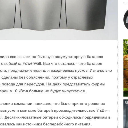
пительные водонагреватели Bosch Tronic предназначены
отных дождей! Посмотрите на Китай, в котором углем
горячей воды в бытовых целях. Также называемые
анавливаются на кухнях или в ванных комнатах. Серия
а на российском рынке пятью моделями объемом от 10 до
ка, даже если обсуждать вариант перехода на солнечную
 2000 T, 2000T minitank, 6000 T, 8000 T. Нагреватели
 вида генерации вряд ли хватит для работы крупных
агрев, надежность работы, простой монтаж и управление,
утреннее антибактериальное стеклокерамическое
ает долговечность и гигиеничность работы оборудования.
ант ─ переход на солнечную энергетику. Для начала эти
лила все ссылки на бытовую аккумуляторную батарею
оснащаются инновационным «сухим» тэном и
 где-то разместить. Хорошо, поставите их на крыше.
с вебсайта Powerwall. Все что осталось – это батарея
татом. Фирменная гарантия составляет 5 лет.
етить дом, этого хватит, но если вам нужно крутить заводы,
сти, предназначенная для ежедневных пусков. Изначально
 электростанция, - отметил он. - Не
 сделаны без объяснений, поэтому у отраслевых
ные источники развивать необходимо, но это не панацея".
 повода для пересудов. На днях представитель фирмы
ареи в 10 кВт-ч больше не будут выпускаться.
влении компании написано, что было принято решение
 выпуске и монтаже батарей производительностью 7 кВт-ч
all. Десятикиловаттные батареи обходились подрядчикам в
овались как источники бесперебойного питания,