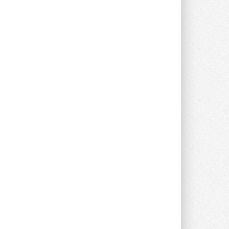
опроса Daikin о восприятии жары ...
28 ИЮЛЯ 2026
CDU производства LG прошёл
валидацию NVIDIA для ИИ-дата-
центров
Компания становится официальным
партнёром NVIDIA по системам ...
28 ИЮЛЯ 2026
В Великобритании предлагают
сделать кондиционирование
обязательным для новостроек
Либеральные демократы внесли
предложение оснащать все новые ...
1
28 ИЮЛЯ 2026
В Подмосковье запустят
производство холодильной
техники и теплообменного
оборудования
Проект реализует компания «ВЕЗА» ...
28 ИЮЛЯ 2026
Ридан объявил о старте продаж
автоматического
балансировочного клапана