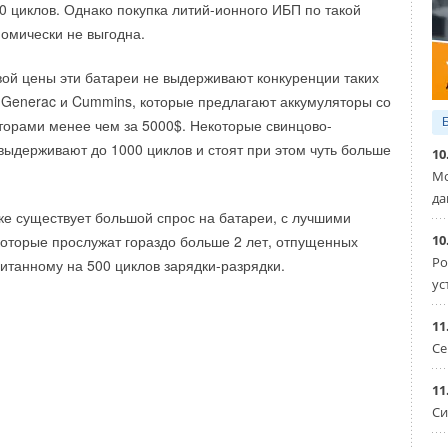
0 циклов. Однако покупка литий-ионного ИБП по такой
номически не выгодна.
вой цены эти батареи не выдерживают конкуренции таких
 Generac и Cummins, которые предлагают аккумуляторы со
орами менее чем за 5000$. Некоторые свинцово-
выдерживают до 1000 циклов и стоят при этом чуть больше
10
Мо
да
ке существует большой спрос на батареи, с лучшими
10
которые прослужат гораздо больше 2 лет, отпущенных
Ро
читанному на 500 циклов зарядки-разрядки.
ус
11
Се
11
Си