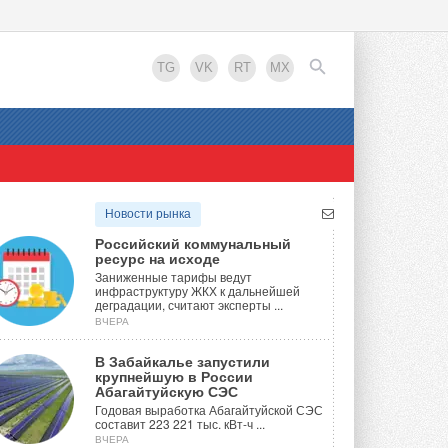
TG
VK
RT
MX
EN
Новости рынка
Российский коммунальный
ресурс на исходе
Заниженные тарифы ведут
инфраструктуру ЖКХ к дальнейшей
деградации, считают эксперты ...
ВЧЕРА
В Забайкалье запустили
крупнейшую в России
Абагайтуйскую СЭС
Годовая выработка Абагайтуйской СЭС
составит 223 221 тыс. кВт-ч ...
ВЧЕРА