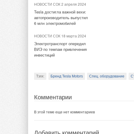
НОВОСТИ СОК 2 апреля 2024
Tesla достигла важной вехи:
автопроизводитель выпустил
Тэги:
Электромобили
6 млн электромобилей
НОВОСТИ СОК 18 марта 2024
Комментарии
Электротранспорт опередил
Тэги:
Бош Термотехника
Бренд Bosch
Электрич
ВИЭ по темпам привлечения
инвестиций
В этой теме еще нет комментариев
Комментарии
Добавить комментарий
Тэги:
Бренд Tesla Motors
Спец. оборудование
С
В этой теме еще нет комментариев
Ваше имя *
Ваш E-mail *
Комментарии
Добавить комментарий
В этой теме еще нет комментариев
Текст комментария
Ваше имя *
Ваш E-mail *
Добавить комментарий