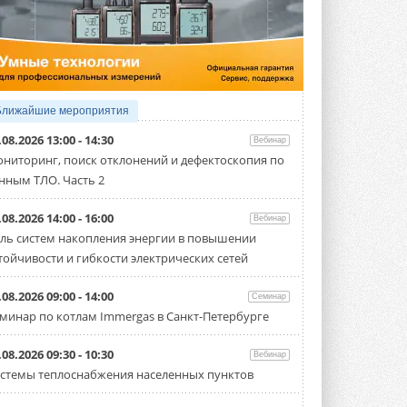
5 АВГУСТА 2026
21-й ежегодный форум
«ЦОД-2026»
Мероприятие пройдет 2-3 сентября в
отеле Radisson Slavyanskaya. Форум
посетит более двух тысяч участников ...
Ближайшие мероприятия
5 АВГУСТА 2026
.08.2026 13:00 - 14:30
Вебинар
Китайская Shenling представила
ниторинг, поиск отклонений и дефектоскопия по
линейку тепловых насосов
нным ТЛО. Часть 2
«воздух-вода» на R290
Серия ThermaX R290 All-In-One
включает три модели ...
.08.2026 14:00 - 16:00
Вебинар
4 АВГУСТА 2026
ль систем накопления энергии в повышении
тойчивости и гибкости электрических сетей
Тепловые насосы в связке с
солнечной генерацией и
накопителем снижают
.08.2026 09:00 - 14:00
Семинар
потребление на 60%
минар по котлам Immergas в Санкт-Петербурге
Исследователи из Италии установили ...
4 АВГУСТА 2026
.08.2026 09:30 - 10:30
Вебинар
«РУСКЛИМАТ Fest 2026» в Уфе
стемы теплоснабжения населенных пунктов
собрал свыше 700 профи
климатической отрасли