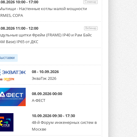
.08.2026 10:00 - 17:00
Семинар
Организатором выступил торгово-
производственный холдинг ...
 Мытищи - Настенные котлы малой мощности
3 АВГУСТА 2026
RMES, COPA
«Датарк» испытал модульный
.08.2026 11:00 - 12:00
ЦОД с плотностью 54 кВт на
Вебинар
стойку
дульные щитки Фрейм (FRAME) IP40 и Рам Бэйс
Испытания прошли на собственной
AM Base) IP65 от ДКС
производственной площадке и были ...
3 АВГУСТА 2026
Выставки
Samsung выпускает VRF-
систему DVM на R32
Линейка включает семь типоразмеров
08 - 10.09.2026
производительностью от 22,4 до 56 кВт.
ЭкваТэк 2026
Суммарная длина трубопроводов ...
3 АВГУСТА 2026
08.09.2026 00:00
«СиСофт Девелопмент» подвел
А-ФЕСТ
итоги конкурса студенческих
проектов «ТИМ-лидеры 2026»
Новый сезон конкурса «ТИМ-лидеры»
10.09.2026 09:30 - 17:30
стартует уже в сентябре 2026 года ...
3 АВГУСТА 2026
48-й Форум инженерных систем в
Москве
«Русклимат» укрепляет