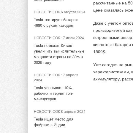
НОВОСТИ СОК 17 января 2023
рассчитанные на 50
НОВОСТИ СОК 24 июля 2026
Bоsch и Buderus
цене оказалась эко
НОВОСТИ СОК 6 августа 2024
представили каталоги
Stiebel Eltron отмечает 50
Tesla тестирует батарею
продукции и решений на 2023
лет производства тепловых
Даже с учетом опто
4680 с сухим катодом
год
насосов
производителей как
встроенными инверт
НОВОСТИ СОК 17 июля 2024
НОВОСТИ СОК 26 октября
НОВОСТИ СОК 24 июля 2026
2022
кислотные батареи 
Tesla поможет Китаю
Как это снималось...
Китай опубликовал план
увеличить вычислительные
1500$.
Новинка от Bosch -
развития сектора ВИЭ на
мощности страны на 30% к
флагманская серия Climate
период 2026-2030 гг.
2025 году
Line 6000i
Уже сегодня на рын
НОВОСТИ СОК 23 июля 2026
характеристиками, 
НОВОСТИ СОК 17 апреля
НОВОСТИ СОК 6 сентября
В Дагестане ввели вторую
аккумулятору, расс
2024
2022
очередь крупнейшей в
Tesla увольняет 10%
Новый напольный
России ветроэлектростанции
рабочих и теряет топ-
конденсационный котел
менеджеров
Buderus Logano Plus KB472
НОВОСТИ СОК 22 июля 2026
LONGi вновь установила
НОВОСТИ СОК 8 апреля 2024
НОВОСТИ СОК 28 января 2022
мировой рекорд
Tesla ищет место для
Великолепная сотня:
эффективности тандемных
фабрики в Индии
оборудование брендов Bosch
солнечных элементов —
и Buderus признано лучшим
35,5%