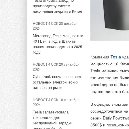
Tesla открыла завод по
Электрические нако
задохнется от кисл
Bosch объявил о крупнейшей
производству систем
НОВОСТИ СОК 4 августа 2026
для приготовления 
топят…"
за свою 137-летнюю историю
накопления энергии в Китае
сделке
Тепловые насосы в связке с
бойлерами, они уст
солнечной генерацией и
НОВОСТИ СОК 28 декабря
Tronic представлен
По словам Ковальчу
накопителем снижают
2024
НОВОСТИ СОК 23 мая 2024
150 литров: 1000 T,
энергетику, данного
потребление на 60%
Мегазавод Tesla мощностью
Петербургский завод Bosch
отличают быстрый н
производств.
40 ГВт-ч в год в Шанхае
передали под управление
доступная цена. Вн
НОВОСТИ СОК 31 июля 2026
начнет производство в 2025
«Газпрома»
покрытие обеспечив
"Берем другой вари
году
США запретили
Компания
Tesla
уда
использование иностранных
Отдельные модели 
самые батареи надо
НОВОСТИ СОК 21 мая 2024
инверторов
мощностью 10 Квт-ч 
НОВОСТИ СОК 20 сентября
электронным термос
Чтобы отопить и осв
Bosch инвестировал в
2024
Tesla меньшей емко
переработку li-ion
понадобится крупная
НОВОСТИ СОК 30 июля 2026
Cybertruck популярнее всех
эти изменения были
аккумуляторов «следующего
спорю: альтернатив
остальных электрических
поколения»
Уже через месяц в России
инсайдеров не было
пикапов на рынке
можно будет устанавливать
подтвердил, что бат
ИСТОЧНИК: ТАСС
солнечные панели в МКД
НОВОСТИ СОК 27 апреля
НОВОСТИ СОК 10 сентября
2024
В официальном зая
2024
НОВОСТИ СОК 27 июля 2026
Путин передал структуре
сосредоточиться на
Tesla запатентовала
«Газпрома» управление
ВИЭ обойдут уголь по
технологии для
серии Daily Powerw
«дочками» Ariston и BSH
выработке электроэнергии в
беспроводной зарядки
текущем году
3500$ и позиционир
электромобилей