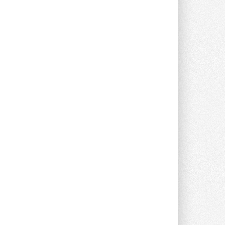
Группа «Теплолюкс» открыла
новую производственную
площадку
Открытие нового завода состоялось
сегодня в Мытищах ...
29 ИЮЛЯ 2026
Stiebel Eltron — спонсирует
международные соревнования
25 спортсменов, выступающих в
прыжках с трамплина и лыжном
двоеборье на международных ...
29 ИЮЛЯ 2026
Новый фирменный магазин
Midea открылся в Сургуте
Компания «Даичи» совместно с
партнером «Энердрим» открыла новый
фирменный магазин Midea в Сургуте ...
29 ИЮЛЯ 2026
Токио — лидер по
интенсивности использования
кондиционеров
Данные получены в ходе очередного