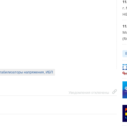
11
г.
HE
11
Мо
(R
Уведомления отключены
еские накопительные водонагреватели
Уведомления отключены
табилизаторы напряжения, ИБП
Уведомления отключены