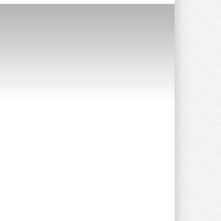
Уже через месяц в России
можно будет устанавливать
солнечные панели в МКД
С 1 сентября снимается запрет на
микрогенерацию в многоквартирных ...
30 ИЮЛЯ 2026
Канальные вентиляторы с ЕС-
двигателями Sysimple TRS EC
Poti
Новинка от Системэйр —
прямоугольный канальный ...
30 ИЮЛЯ 2026
Краска для окон: как выбрать
состав, который не
растрескается после первой
зимы
Частые вопросы о краске для окон ...
30 ИЮЛЯ 2026
СИЭНПИ РУС представила
новую серию консольных
насосов NM
Усовершенствованная гидравлика
помогает снизить энергопотребление ...
30 ИЮЛЯ 2026