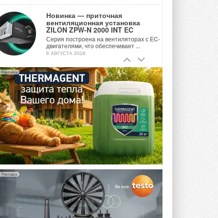
Новинка — приточная
вентиляционная установка
ZILON ZPW-N 2000 INT EC
Серия построена на вентиляторах с EC-
двигателями, что обеспечивает ...
6 АВГУСТА 2026
Учёные ЮУрГУ создали
Реклама
каскадную установку,
объединяющую солнечную и
геотермальную энергию
Природосберегающие технологии ...
6 АВГУСТА 2026
Для Арктики создали
технологию защиты
ветрогенераторов от аварий
Разработка учитывает влияние
мерзлоты, обледенения и снеговых ...
6 АВГУСТА 2026
Реклама
Гибридный тепловой насос PV/T
с одним общим испарителем
Исследователи предложили
конструкцию двухисточникового ...