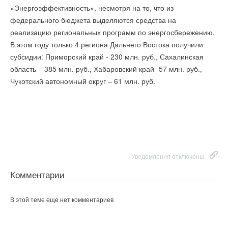
«Энергоэффективность», несмотря на то, что из
Комментарии
федерального бюджета выделяются средства на
реализацию региональных программ по энергосбережению.
В этой теме еще нет комментариев
В этом году только 4 региона Дальнего Востока получили
Уведомления отключены
субсидии: Приморский край - 230 млн. руб., Сахалинская
Добавить комментарий
область – 385 млн. руб., Хабаровский край- 57 млн. руб.,
Комментарии
Чукотский автономный округ – 61 млн. руб.
Ваше имя *
В этой теме еще нет комментариев
Ваш E-mail *
Добавить комментарий
Ваше имя *
Уведомления отключены
Текст комментария
Комментарии
Ваш E-mail *
В этой теме еще нет комментариев
Текст комментария