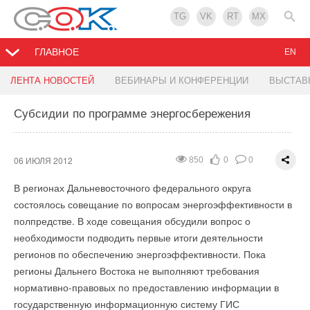
TG
VK
RT
MX
ГЛАВНОЕ
EN
Учебный центр Toshiba в Одессе
BALLU представляет новую версию сайта
ЛЕНТА НОВОСТЕЙ
ВЕБИНАРЫ И КОНФЕРЕНЦИИ
ВЫСТАВ
Субсидии по программе энергосбережения
05 ИЮЛЯ 2012
04 ИЮЛЯ 2012
1232
1138
0
0
0
0
В Украине начал работать новый учебный центр по
Компания BALLU представляет новую версию своего сайта.
системам кондиционирования Toshiba. Генеральный
Новая версия сочетает современный дизайн, понятную
06 ИЮЛЯ 2012
850
0
0
менеджер AHI Carrier Аджит Чандрарадж, открыл тренинг-
навигацию и высокую информативность. Авторы проекта
В регионах Дальневосточного федерального округа
центр, который создал дилер Toshiba, компания «Технологии
утверждают, что концепция сайта стала лучше
состоялось совещание по вопросам энергоэффективности в
Комфорта Плюс». Открытие прошло 18 мая 2012 года в
соответствовать духу климатического рынка. На сайте есть
полпредстве. В ходе совещания обсудили вопрос о
офисном комплексе "Технологии Комфорта Плюс" в Одессе.
весь ассортиментный ряд BALLU INDUSTRIAL GROUP:
необходимости подводить первые итоги деятельности
бытовые обогреватели, системы кондиционирования,
регионов по обеспечению энергоэффективности. Пока
тепловая техника, увлажнители и мойки воздуха,
регионы Дальнего Востока не выполняют требования
промышленное климатическое оборудование. На главной
нормативно-правовых по предоставлению информации в
странице сайта можно узнать о новинках сезона.
Уведомления отключены
государственную информационную систему ГИС