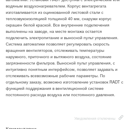
выполнены на заводе, на месте монтажа остается
водяным воздухонагревателем. Корпус вентагрегата
подключить электропитание и выносной пульт управления.
изготавливается из оцинкованной листовой стали с
Система автоматики позволяет регулировать скорость
теплозвукоизоляцией толщиной 40 мм, снаружи корпус
Уведомления отключены
вращения вентиляторов, отслеживать температуры
окрашен белой краской. Все внутренние подключения
наружного, приточного и вытяжного воздуха, состояние
выполнены на заводе, на месте монтажа остается
Комментарии
загрязненности фильтров. Выносной пульт управления, с
подключить электропитание и выносной пульт управления.
интуитивно понятным интерфейсом, позволяет задавать и
Система автоматики позволяет регулировать скорость
В этой теме еще нет комментариев
отслеживать всевозможные рабочие параметры. По
вращения вентиляторов, отслеживать температуры
отдельному заказу, возможно изготовление установок RADT с
наружного, приточного и вытяжного воздуха, состояние
функцией поддержания в вентиляционной системе
загрязненности фильтров. Выносной пульт управления, с
Добавить комментарий
постоянного расхода воздуха или постоянного давления.
интуитивно понятным интерфейсом, позволяет задавать и
отслеживать всевозможные рабочие параметры. По
Ваше имя *
отдельному заказу, возможно изготовление установок RADT с
функцией поддержания в вентиляционной системе
Уведомления отключены
постоянного расхода воздуха или постоянного давления.
Ваш E-mail *
Комментарии
В этой теме еще нет комментариев
Текст комментария
Уведомления отключены