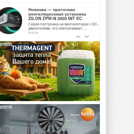
Новинка — приточная
вентиляционная установка
ZILON ZPW-N 2000 INT EC
Серия построена на вентиляторах с EC-
двигателями, что обеспечивает ...
ВЧЕРА
Учёные ЮУрГУ создали
Реклама
каскадную установку,
объединяющую солнечную и
геотермальную энергию
Природосберегающие технологии ...
ВЧЕРА
Для Арктики создали
технологию защиты
ветрогенераторов от аварий
Разработка учитывает влияние
мерзлоты, обледенения и снеговых ...
ВЧЕРА
Реклама
Гибридный тепловой насос PV/T
с одним общим испарителем
Исследователи предложили
конструкцию двухисточникового ...