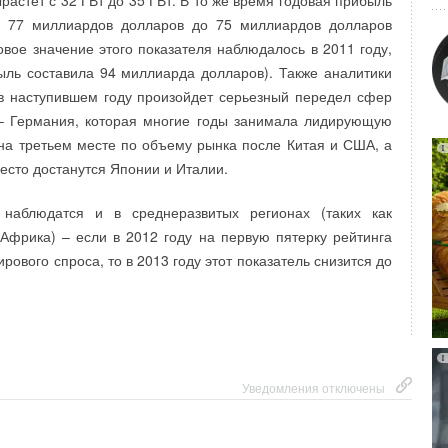
растет с 32 ГВт до 35 ГВт. В то же время годовая прибыль
 и организации отрасли считают, что запрет на продажу
 компоненты внутри расположены так, чтобы обеспечить
с 77 миллиардов долларов до 75 миллиардов долларов
– это не верный и попросту непродуктивный путь. Такой
у подогрева и распределения тепла в бойлере таким
овое значение этого показателя наблюдалось в 2011 году,
нален проблеме, и может создать трудностей для
ущественно снизит энергопотребление и предоставит
ыль составила 94 миллиарда долларов). Также аналитики
щей среды, безопасности, правительства и общества в
 горячей воде.
 в наступившем году произойдет серьезный передел сфер
rd оценил Regucor WHS как лучший продук 2012 года.
– Германия, которая многие годы занимала лидирующую
на третьем месте по объему рынка после Китая и США, а
ойт, ЕРЕЕ в ближайшее время планирует предложить свое
место достанутся Японии и Италии.
озволит защитить целостность механизма спуска фреона в
том сохранить безопасность, эффективность использования
 наблюдатся и в среднеразвитых регионах (таких как
нтоспособность промышленности Евросоюза.
фрика) – если в 2012 году на первую пятерку рейтинга
ового спроса, то в 2013 году этот показатель снизится до
Уведомления отключены