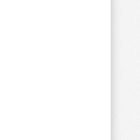
Группа «Теплолюкс» открыла
новую производственную
площадку
Открытие нового завода состоялось
сегодня в Мытищах ...
29 ИЮЛЯ 2026
Stiebel Eltron — спонсирует
международные соревнования
25 спортсменов, выступающих в
прыжках с трамплина и лыжном
двоеборье на международных ...
29 ИЮЛЯ 2026
Новый фирменный магазин
Midea открылся в Сургуте
Компания «Даичи» совместно с
партнером «Энердрим» открыла новый
фирменный магазин Midea в Сургуте ...
29 ИЮЛЯ 2026
Токио — лидер по
интенсивности использования
кондиционеров
Данные получены в ходе очередного