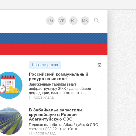
TG
VK
RT
MX
EN
Новости рынка
Российский коммунальный
ресурс на исходе
Заниженные тарифы ведут
инфраструктуру ЖКХ к дальнейшей
деградации, считают эксперты ...
7 ЧАСОВ НАЗАД
В Забайкалье запустили
крупнейшую в России
Абагайтуйскую СЭС
Годовая выработка Абагайтуйской СЭС
составит 223 221 тыс. кВт-ч ...
11 ЧАСОВ НАЗАД