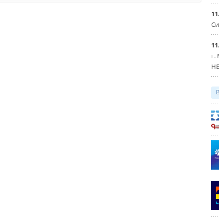
ые водонагреватели
11
Уведомления отключены
Си
Уведомления отключены
11
г.
HE