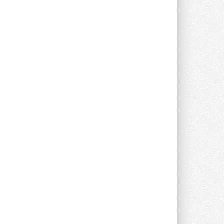
опроса Daikin о восприятии жары ...
28 ИЮЛЯ 2026
CDU производства LG прошёл
валидацию NVIDIA для ИИ-дата-
центров
Компания становится официальным
партнёром NVIDIA по системам ...
28 ИЮЛЯ 2026
В Великобритании предлагают
сделать кондиционирование
обязательным для новостроек
Либеральные демократы внесли
предложение оснащать все новые ...
1
28 ИЮЛЯ 2026
В Подмосковье запустят
производство холодильной
техники и теплообменного
оборудования
Проект реализует компания «ВЕЗА» ...
28 ИЮЛЯ 2026
Ридан объявил о старте продаж
автоматического
балансировочного клапана