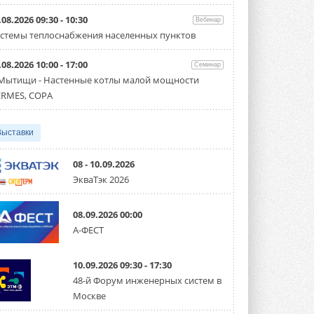
Организатором выступил торгово-
производственный холдинг ...
.08.2026 09:30 - 10:30
Вебинар
3 АВГУСТА 2026
стемы теплоснабжения населенных пунктов
«Датарк» испытал модульный
.08.2026 10:00 - 17:00
ЦОД с плотностью 54 кВт на
Семинар
стойку
 Мытищи - Настенные котлы малой мощности
Испытания прошли на собственной
RMES, COPA
производственной площадке и были ...
3 АВГУСТА 2026
Выставки
Samsung выпускает VRF-
систему DVM на R32
Линейка включает семь типоразмеров
08 - 10.09.2026
производительностью от 22,4 до 56 кВт.
ЭкваТэк 2026
Суммарная длина трубопроводов ...
3 АВГУСТА 2026
08.09.2026 00:00
«СиСофт Девелопмент» подвел
А-ФЕСТ
итоги конкурса студенческих
проектов «ТИМ-лидеры 2026»
Новый сезон конкурса «ТИМ-лидеры»
10.09.2026 09:30 - 17:30
стартует уже в сентябре 2026 года ...
3 АВГУСТА 2026
48-й Форум инженерных систем в
Москве
«Русклимат» укрепляет