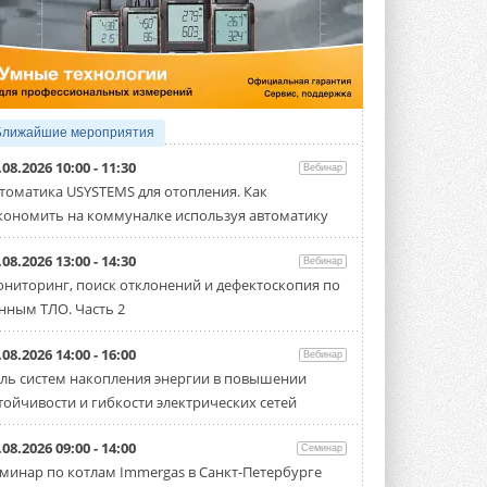
5 АВГУСТА 2026
21-й ежегодный форум
«ЦОД-2026»
Мероприятие пройдет 2-3 сентября в
отеле Radisson Slavyanskaya. Форум
посетит более двух тысяч участников ...
Ближайшие мероприятия
5 АВГУСТА 2026
.08.2026 10:00 - 11:30
Вебинар
Китайская Shenling представила
томатика USYSTEMS для отопления. Как
линейку тепловых насосов
кономить на коммуналке используя автоматику
«воздух-вода» на R290
Серия ThermaX R290 All-In-One
включает три модели ...
.08.2026 13:00 - 14:30
Вебинар
4 АВГУСТА 2026
ниторинг, поиск отклонений и дефектоскопия по
нным ТЛО. Часть 2
Тепловые насосы в связке с
солнечной генерацией и
накопителем снижают
.08.2026 14:00 - 16:00
Вебинар
потребление на 60%
ль систем накопления энергии в повышении
Исследователи из Италии установили ...
тойчивости и гибкости электрических сетей
4 АВГУСТА 2026
«РУСКЛИМАТ Fest 2026» в Уфе
.08.2026 09:00 - 14:00
Семинар
собрал свыше 700 профи
минар по котлам Immergas в Санкт-Петербурге
климатической отрасли