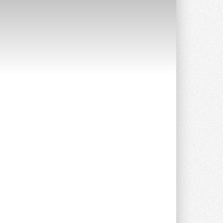
Уже через месяц в России
можно будет устанавливать
солнечные панели в МКД
С 1 сентября снимается запрет на
микрогенерацию в многоквартирных ...
30 ИЮЛЯ 2026
Канальные вентиляторы с ЕС-
двигателями Sysimple TRS EC
Poti
Новинка от Системэйр —
прямоугольный канальный ...
30 ИЮЛЯ 2026
Краска для окон: как выбрать
состав, который не
растрескается после первой
зимы
Частые вопросы о краске для окон ...
30 ИЮЛЯ 2026
СИЭНПИ РУС представила
новую серию консольных
насосов NM
Усовершенствованная гидравлика
помогает снизить энергопотребление ...
30 ИЮЛЯ 2026