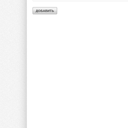
Тэги:
Бренд Oventrop
Электрические накопительн
Комментарии
Комментарии
В этой теме еще нет комментариев
В этой теме еще нет комментариев
Добавить комментарий
Добавить комментарий
Ваше имя *
Ваш E-mail *
Ваше имя *
Ваш E-mail *
Текст комментария
Текст комментария