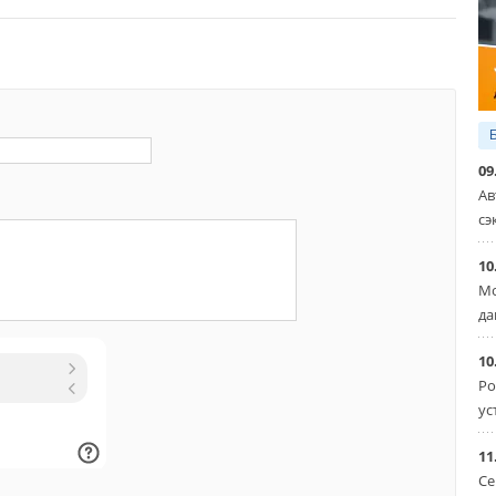
09
Ав
сэ
10
Мо
да
10
Ро
ус
11
Се