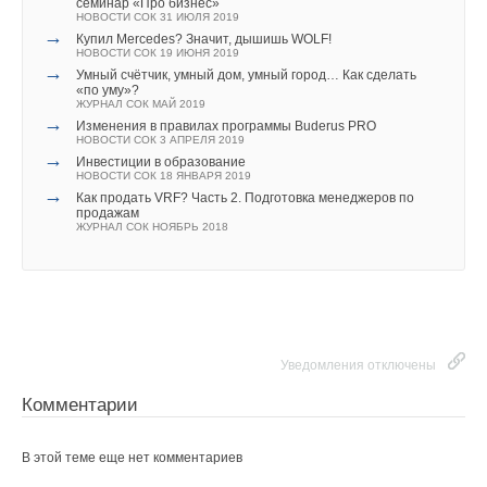
семинар «Про бизнес»
Текст комментария
Представитель судеской бригады выразил мнение жюри:
НОВОСТИ СОК 31 ИЮЛЯ 2019
"Комбинация отопления и выработки электроэнергии в
→
Купил Mercedes? Значит, дышишь WOLF!
НОВОСТИ СОК 19 ИЮНЯ 2019
едином приборе открывает превосходные перспективы.
→
Умный счётчик, умный дом, умный город… Как сделать
Baxi пошел по этому сложному пути и добился огромных
«по уму»?
результатов".
ЖУРНАЛ СОК МАЙ 2019
→
Изменения в правилах программы Buderus PRO
НОВОСТИ СОК 3 АПРЕЛЯ 2019
→
Инвестиции в образование
НОВОСТИ СОК 18 ЯНВАРЯ 2019
→
Уведомления отключены
Как продать VRF? Часть 2. Подготовка менеджеров по
продажам
ЖУРНАЛ СОК НОЯБРЬ 2018
Комментарии
В этой теме еще нет комментариев
Добавить комментарий
Уведомления отключены
Комментарии
Ваше имя *
В этой теме еще нет комментариев
Ваш E-mail *