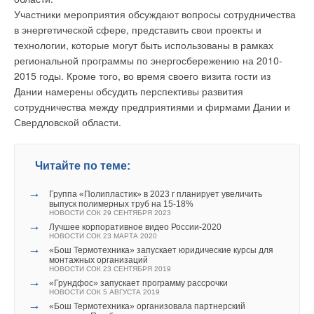
Грэм Паркес, руководитель департамента инновационного
Участники мероприятия обсуждают вопросы сотрудничества
оборудования, получил премию из рук Келвина Стевенса,
в энергетической сфере, представить свои проекты и
представителя Adey, спонсора катерогии.
технологии, которые могут быть использованы в рамках
региональной программы по энергосбережению на 2010-
"Победа в номинации "Экологичный производитель"
2015 годы. Кроме того, во время своего визита гости из
Уведомления отключены
является для нас большой честью, — сказал г-н Паркес.
Дании намерены обсудить перспективы развития
.........
— особенно в свете того, что судьями являются
сотрудничества между предприятиями и фирмами Дании и
Комментарии
значительные фигуры в области отопления и даже
Свердловской области.
бывшие победители. Baxi гордится своим ассортиментом
В этой теме еще нет комментариев
инновационного оборудования с низким уровнем
выбросов оксидов углерода, а также той поддержкой и
Читайте по теме:
образовательными возможностями, которые мы можем
→
Добавить комментарий
Группа «Полипластик» в 2023 г планирует увеличить
предложить. Нашей особенной гордостью является Baxi
выпуск полимерных труб на 15-18%
Ecogen — с ним мы стали первым производителем,
НОВОСТИ СОК 29 СЕНТЯБРЯ 2023
Ваше имя *
→
который вывел на рыок Великобритании бытовую
Лучшее корпоративное видео России-2020
НОВОСТИ СОК 23 МАРТА 2020
установку когенерации. Я получаю эту награду как
→
«Бош Термотехника» запускает юридические курсы для
представитель фантастической команды, которая
монтажных организаций
Ваш E-mail *
НОВОСТИ СОК 23 СЕНТЯБРЯ 2019
трудилась не покладая рук над созданием продукта,
→
«Грундфос» запускает программу рассрочки
достойного победы и поддержки клиентов".
НОВОСТИ СОК 5 АВГУСТА 2019
→
«Бош Термотехника» организовала партнерский