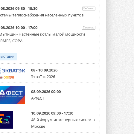
Организатором выступил торгово-
производственный холдинг ...
.08.2026 09:30 - 10:30
Вебинар
3 АВГУСТА 2026
стемы теплоснабжения населенных пунктов
«Датарк» испытал модульный
.08.2026 10:00 - 17:00
ЦОД с плотностью 54 кВт на
Семинар
стойку
 Мытищи - Настенные котлы малой мощности
Испытания прошли на собственной
RMES, COPA
производственной площадке и были ...
3 АВГУСТА 2026
Выставки
Samsung выпускает VRF-
систему DVM на R32
Линейка включает семь типоразмеров
08 - 10.09.2026
производительностью от 22,4 до 56 кВт.
ЭкваТэк 2026
Суммарная длина трубопроводов ...
3 АВГУСТА 2026
08.09.2026 00:00
«СиСофт Девелопмент» подвел
А-ФЕСТ
итоги конкурса студенческих
проектов «ТИМ-лидеры 2026»
Новый сезон конкурса «ТИМ-лидеры»
10.09.2026 09:30 - 17:30
стартует уже в сентябре 2026 года ...
3 АВГУСТА 2026
48-й Форум инженерных систем в
Москве
«Русклимат» укрепляет