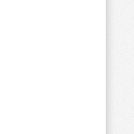
Группа «Теплолюкс» открыла
новую производственную
площадку
Открытие нового завода состоялось
сегодня в Мытищах ...
29 ИЮЛЯ 2026
Stiebel Eltron — спонсирует
международные соревнования
25 спортсменов, выступающих в
прыжках с трамплина и лыжном
двоеборье на международных ...
29 ИЮЛЯ 2026
Новый фирменный магазин
Midea открылся в Сургуте
Компания «Даичи» совместно с
партнером «Энердрим» открыла новый
фирменный магазин Midea в Сургуте ...
29 ИЮЛЯ 2026
Токио — лидер по
интенсивности использования
кондиционеров
Данные получены в ходе очередного