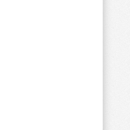
опроса Daikin о восприятии жары ...
28 ИЮЛЯ 2026
CDU производства LG прошёл
валидацию NVIDIA для ИИ-дата-
центров
Компания становится официальным
партнёром NVIDIA по системам ...
28 ИЮЛЯ 2026
В Великобритании предлагают
сделать кондиционирование
обязательным для новостроек
Либеральные демократы внесли
предложение оснащать все новые ...
1
28 ИЮЛЯ 2026
В Подмосковье запустят
производство холодильной
техники и теплообменного
оборудования
Проект реализует компания «ВЕЗА» ...
28 ИЮЛЯ 2026
Ридан объявил о старте продаж
автоматического
балансировочного клапана