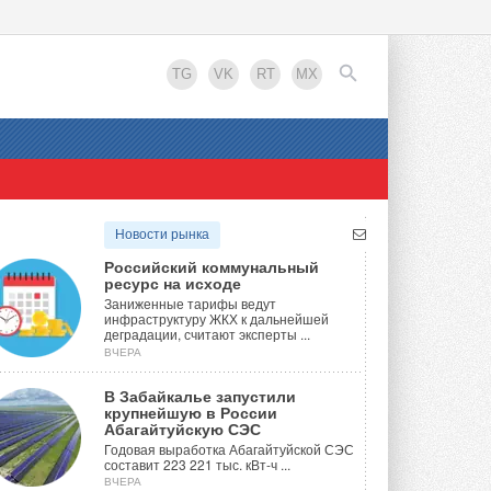
TG
VK
RT
MX
EN
Новости рынка
Российский коммунальный
ресурс на исходе
Заниженные тарифы ведут
инфраструктуру ЖКХ к дальнейшей
деградации, считают эксперты ...
ВЧЕРА
В Забайкалье запустили
крупнейшую в России
Абагайтуйскую СЭС
Годовая выработка Абагайтуйской СЭС
составит 223 221 тыс. кВт-ч ...
ВЧЕРА