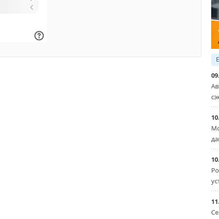
09
Ав
сэ
10
Мо
да
10
Ро
ус
11
Се