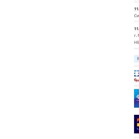
11
Си
11
г.
HE