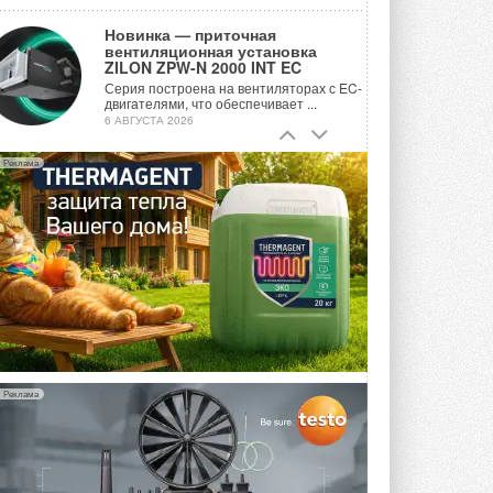
Новинка — приточная
вентиляционная установка
ZILON ZPW-N 2000 INT EC
Серия построена на вентиляторах с EC-
двигателями, что обеспечивает ...
6 АВГУСТА 2026
Учёные ЮУрГУ создали
Реклама
каскадную установку,
объединяющую солнечную и
геотермальную энергию
Природосберегающие технологии ...
6 АВГУСТА 2026
Для Арктики создали
технологию защиты
ветрогенераторов от аварий
Разработка учитывает влияние
мерзлоты, обледенения и снеговых ...
6 АВГУСТА 2026
Реклама
Гибридный тепловой насос PV/T
с одним общим испарителем
Исследователи предложили
конструкцию двухисточникового ...