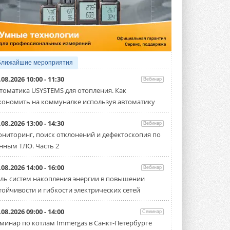
5 АВГУСТА 2026
21-й ежегодный форум
«ЦОД-2026»
Мероприятие пройдет 2-3 сентября в
отеле Radisson Slavyanskaya. Форум
посетит более двух тысяч участников ...
Ближайшие мероприятия
5 АВГУСТА 2026
.08.2026 10:00 - 11:30
Вебинар
Китайская Shenling представила
томатика USYSTEMS для отопления. Как
линейку тепловых насосов
кономить на коммуналке используя автоматику
«воздух-вода» на R290
Серия ThermaX R290 All-In-One
включает три модели ...
.08.2026 13:00 - 14:30
Вебинар
4 АВГУСТА 2026
ниторинг, поиск отклонений и дефектоскопия по
нным ТЛО. Часть 2
Тепловые насосы в связке с
солнечной генерацией и
накопителем снижают
.08.2026 14:00 - 16:00
Вебинар
потребление на 60%
ль систем накопления энергии в повышении
Исследователи из Италии установили ...
тойчивости и гибкости электрических сетей
4 АВГУСТА 2026
«РУСКЛИМАТ Fest 2026» в Уфе
.08.2026 09:00 - 14:00
Семинар
собрал свыше 700 профи
минар по котлам Immergas в Санкт-Петербурге
климатической отрасли