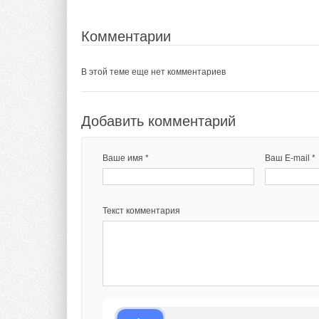
опыт компании в пр
Комментарии
Добавить комментарий
Комментарии
В этой теме еще нет комментариев
Ваше имя *
Ваш E-mail *
В этой теме еще нет комментариев
Добавить комментарий
Текст комментария
Добавить комментарий
Ваше имя *
Ваш E-mail *
Ваше имя *
Ваш E-mail *
Текст комментария
Текст комментария