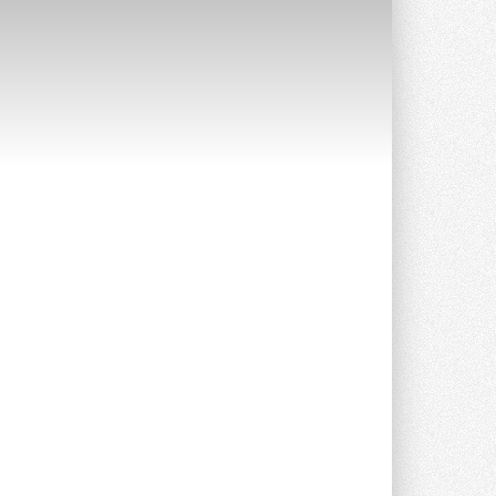
Уже через месяц в России
можно будет устанавливать
солнечные панели в МКД
С 1 сентября снимается запрет на
микрогенерацию в многоквартирных ...
30 ИЮЛЯ 2026
Канальные вентиляторы с ЕС-
двигателями Sysimple TRS EC
Poti
Новинка от Системэйр —
прямоугольный канальный ...
30 ИЮЛЯ 2026
Краска для окон: как выбрать
состав, который не
растрескается после первой
зимы
Частые вопросы о краске для окон ...
30 ИЮЛЯ 2026
СИЭНПИ РУС представила
новую серию консольных
насосов NM
Усовершенствованная гидравлика
помогает снизить энергопотребление ...
30 ИЮЛЯ 2026