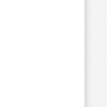
предложение оснащать все новые ...
1
28 ИЮЛЯ 2026
В Подмосковье запустят
производство холодильной
техники и теплообменного
оборудования
Проект реализует компания «ВЕЗА» ...
28 ИЮЛЯ 2026
Ридан объявил о старте продаж
автоматического
балансировочного клапана
Клапан APT‑R3 производится на заводе
в Лешково (Московская область) ...
27 ИЮЛЯ 2026
Шумоглушители собственного
производства от компании
TURKOV
Новая линейка пластинчатых
прямоугольных шумоглушителей ...
27 ИЮЛЯ 2026
Aquatherm Almaty 2026:
ключевая платформа для
развития инженерных систем