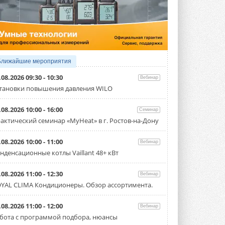
4 АВГУСТА 2026
Тепловые насосы в связке с
солнечной генерацией и
накопителем снижают
потребление на 60%
Исследователи из Италии установили ...
Ближайшие мероприятия
4 АВГУСТА 2026
.08.2026 09:30 - 10:30
Вебинар
«РУСКЛИМАТ Fest 2026» в Уфе
тановки повышения давления WILO
собрал свыше 700 профи
климатической отрасли
.08.2026 10:00 - 16:00
Семинар
Организатором выступил торгово-
производственный холдинг ...
актический семинар «MyHeat» в г. Ростов-на-Дону
3 АВГУСТА 2026
.08.2026 10:00 - 11:00
Вебинар
«Датарк» испытал модульный
нденсационные котлы Vaillant 48+ кВт
ЦОД с плотностью 54 кВт на
стойку
Испытания прошли на собственной
.08.2026 11:00 - 12:30
Вебинар
производственной площадке и были ...
YAL CLIMA Кондиционеры. Обзор ассортимента.
3 АВГУСТА 2026
Samsung выпускает VRF-
.08.2026 11:00 - 12:00
Вебинар
систему DVM на R32
бота с программой подбора, нюансы
Линейка включает семь типоразмеров