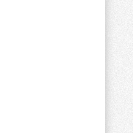
Новый фирменный магазин
Midea открылся в Сургуте
Компания «Даичи» совместно с
партнером «Энердрим» открыла новый
фирменный магазин Midea в Сургуте ...
29 ИЮЛЯ 2026
Токио — лидер по
интенсивности использования
кондиционеров
Данные получены в ходе очередного
опроса Daikin о восприятии жары ...
28 ИЮЛЯ 2026
CDU производства LG прошёл
валидацию NVIDIA для ИИ-дата-
центров
Компания становится официальным
партнёром NVIDIA по системам ...
28 ИЮЛЯ 2026
В Великобритании предлагают
сделать кондиционирование
обязательным для новостроек
Либеральные демократы внесли