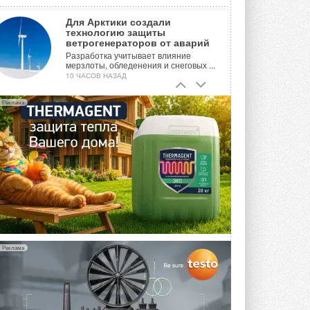
Для Арктики создали
технологию защиты
ветрогенераторов от аварий
Разработка учитывает влияние
мерзлоты, обледенения и снеговых ...
10 ЧАСОВ НАЗАД
Гибридный тепловой насос PV/T
Реклама
с одним общим испарителем
Исследователи предложили
конструкцию двухисточникового ...
ВЧЕРА
21-й ежегодный форум
«ЦОД-2026»
Мероприятие пройдет 2-3 сентября в
отеле Radisson Slavyanskaya. Форум
посетит более двух тысяч участников ...
ВЧЕРА
Реклама
Китайская Shenling представила
линейку тепловых насосов
«воздух-вода» на R290
Серия ThermaX R290 All-In-One
включает три модели ...