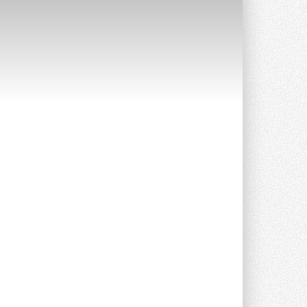
Краска для окон: как выбрать
состав, который не
растрескается после первой
зимы
Частые вопросы о краске для окон ...
30 ИЮЛЯ 2026
СИЭНПИ РУС представила
новую серию консольных
насосов NM
Усовершенствованная гидравлика
помогает снизить энергопотребление ...
30 ИЮЛЯ 2026
Группа «Теплолюкс» открыла
новую производственную
площадку
Открытие нового завода состоялось
сегодня в Мытищах ...
29 ИЮЛЯ 2026
Stiebel Eltron — спонсирует
международные соревнования
25 спортсменов, выступающих в
прыжках с трамплина и лыжном
двоеборье на международных ...
29 ИЮЛЯ 2026