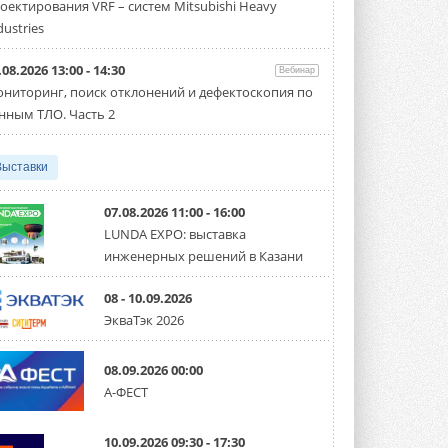
оектирования VRF – систем Mitsubishi Heavy
производительностью от 22,4 до 56 кВт.
Суммарная длина трубопроводов ...
dustries
3 АВГУСТА 2026
.08.2026 13:00 - 14:30
Вебинар
«СиСофт Девелопмент» подвел
ниторинг, поиск отклонений и дефектоскопия по
итоги конкурса студенческих
проектов «ТИМ-лидеры 2026»
нным ТЛО. Часть 2
Новый сезон конкурса «ТИМ-лидеры»
стартует уже в сентябре 2026 года ...
3 АВГУСТА 2026
Выставки
«Русклимат» укрепляет
партнёрство за Уралом
07.08.2026 11:00 - 16:00
Президент Омского землячества в
LUNDA EXPO: выставка
Москве Михаил Тимошенко посетил
инженерных решений в Казани
Омск с трёхдневным рабочим визитом ...
31 ИЮЛЯ 2026
08 - 10.09.2026
Carrier модернизирует
ЭкваТэк 2026
флагманский чиллер AquaEdge
19XR
Чиллер получил новую версию,
08.09.2026 00:00
работающую на хладагенте R1234ze ...
А-ФЕСТ
31 ИЮЛЯ 2026
Mitsubishi расширяет
10.09.2026 09:30 - 17:30