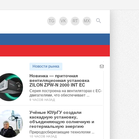
TG
VK
RT
MX
EN
Новости рынка
Новинка — приточная
вентиляционная установка
ZILON ZPW-N 2000 INT EC
Серия построена на вентиляторах с EC-
двигателями, что обеспечивает ...
9 ЧАСОВ НАЗАД
Учёные ЮУрГУ создали
каскадную установку,
объединяющую солнечную и
геотермальную энергию
Природосберегающие технологии ...
10 ЧАСОВ НАЗАД