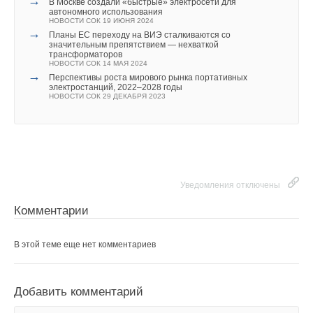
→
В Москве создали «быстрые» электросети для
Уведомления отключены
Уведомления отключены
автономного использования
Ваше имя *
НОВОСТИ СОК 19 ИЮНЯ 2024
Комментарии
→
Комментарии
Планы ЕС переходу на ВИЭ сталкиваются со
значительным препятствием — нехваткой
трансформаторов
НОВОСТИ СОК 14 МАЯ 2024
В этой теме еще нет комментариев
Ваш E-mail *
В этой теме еще нет комментариев
→
Перспективы роста мирового рынка портативных
электростанций, 2022–2028 годы
НОВОСТИ СОК 29 ДЕКАБРЯ 2023
Добавить комментарий
Добавить комментарий
Текст комментария
Ваше имя *
Ваше имя *
Ваш E-mail *
Уведомления отключены
Ваш E-mail *
Комментарии
Текст комментария
Текст комментария
В этой теме еще нет комментариев
Добавить комментарий