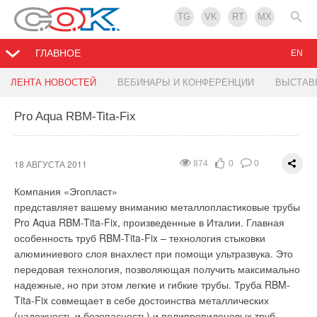
TG
VK
RT
MX
ГЛАВНОЕ
EN
Пресс-завтрак Uponor
GREE в США
Дистрибуторы Vaillant на на Гран-При
ЛЕНТА НОВОСТЕЙ
ВЕБИНАРЫ И КОНФЕРЕНЦИИ
ВЫСТАВ
Формулы-1
Pro Aqua RBM-Tita-Fix
17 АВГУСТА 2011
16 АВГУСТА 2011
1532
1128
0
0
0
0
15 АВГУСТА 2011
1315
0
0
До открытия
16 августа 2011 года
журналисты ведущих специализированных СМИ и
Несколько месяцев дистрибьюторы Vaillant боролись за
18 АВГУСТА 2011
874
0
0
незабываемый приз - посещение финального заезда
представители Uponor в России обсудили итоги
Компания «Эгопласт»
Формулы-1 на Гран-При Германии в гостевой ложе Vaillant,
деятельности компании в России за I полугодие 2011 года, а
представляет вашему вниманию металлопластиковые трубы
который состоялся 24 июля 2011 года.
также особенности и перспективы развития и внедрения
Pro Aqua RBM-Tita-Fix, произведенные в Италии. Главная
Почувствовать высокие скорости, азарт борьбы, визг
новейших технологий в области экологического
особенность труб RBM-Tita-Fix – технология стыковки
тормозов и увидеть собственными глазами накал страстей
строительства на территории России. Также на мероприятии
алюминиевого слоя внахлест при помощи ультразвука. Это
под флагами Формулы-1 удалось десяти представителям
были представлены новые решения Uponor в области
передовая технология, позволяющая получить максимально
компаний, показавшим наилучшие результаты в отборочных
водоснабжения и внутреннего климата помещений,
надежные, но при этом легкие и гибкие трубы. Труба RBM-
соревнованиях в категориях:
соответствующие требованиям «зеленых» стандартов.
Tita-Fix совмещает в себе достоинства металлических
(надежность и безопасность) и полипропиленовых труб.