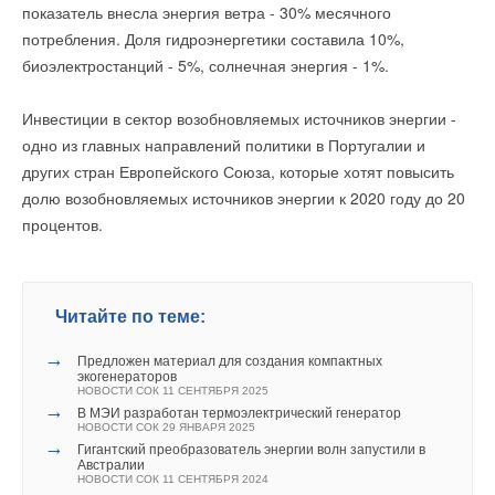
показатель внесла энергия ветра - 30% месячного
Преимущества материала заключается в высоком
потребления. Доля гидроэнергетики составила 10%,
коэффициенте паронепроницаемости, низкой
«Насос серии MAGNA3 был разработан для достижения
биоэлектростанций - 5%, солнечная энергия - 1%.
теплопроводности, обеспечивающей экономию энергии и
наивысшего уровня энергоэффективности и
снижение выбросов СО2,а также в высокой эластичности,
производительности. Кроме того, большое внимание
Инвестиции в сектор возобновляемых источников энергии -
облегчающей и ускоряющей монтаж изоляции. Отсутствие
уделено удобству установки, настройке и отслеживанию
одно из главных направлений политики в Португалии и
усадки, минимизирующее риск возникновения зазоров между
работы насоса. Взаимодействие с системой может
других стран Европейского Союза, которые хотят повысить
слоями изоляции в процессе эксплуатации. Тепллоизоляция
поддерживаться через смартфон. MAGNA3 помогает
долю возобновляемых источников энергии к 2020 году до 20
Armaflex ACe отличается долгим сроком эксплуатации и
укрепить имидж Grundfos как компании, воплощающей в
процентов.
легостью монтажа.
реальность свои инновационные, рациональные и
конструкторские идеи», - объяснили члены жюри.
Датский Центр промышленного дизайна (Design Centre)
Читайте по теме:
особенно отметил низкое энергопотребление
циркуляционного насоса. С учётом его размеров, это одна из
→
Предложен материал для создания компактных
экогенераторов
наиболее экономичных систем на рынке. По мнению жюри,
комментарии к новости (
1
)
НОВОСТИ СОК 11 СЕНТЯБРЯ 2025
MAGNA3 вносит существенный вклад в сокращение объемов
→
В МЭИ разработан термоэлектрический генератор
НОВОСТИ СОК 29 ЯНВАРЯ 2025
энергопотребления в сфере циркуляционных насосов.
→
Гигантский преобразователь энергии волн запустили в
Читайте по теме:
Австралии
НОВОСТИ СОК 11 СЕНТЯБРЯ 2024
Высокую оценку новому продукту дал специализированный