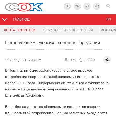
TG
VK
RT
MX
ГЛАВНОЕ
EN
Насос Grundfos MAGNA3 получил сразу 2
Теплоизоляция Armaflex ACe
ЛЕНТА НОВОСТЕЙ
ВЕБИНАРЫ И КОНФЕРЕНЦИИ
ВЫСТАВ
награды
Потребление «зеленой» энергии в Португалии
10:45 13 ДЕКАБРЯ 2012
2378
0
1
11:00 13 ДЕКАБРЯ 2012
850
0
0
Компания Armacell представляет теплоизоляцию Armaflex
ACe для систем кондиционирования, отопления,
Новый циркуляционный насос Grundfos серии MAGNA3 стал
11:25 13 ДЕКАБРЯ 2012
1169
0
0
водоснабжения и канализации. Armaflex ACe производится
победителем сразу двух престижных премий: «Design Award
В Португалии было зафиксировано самое высокое
на основе вспененного синтетического каучука с закрытой
2012» и «Sustainability Award». Всего в арсенале насоса уже
потребление энергии из возобновляемых источников за
ячеистой структурой. Он является гибким и долговечным
4 награды с момента выпуска оборудования в августе
ноябрь 2012 года. Информация об этом была опубликована
материалом. Качественная закрыто ячеистая структура
текущего года. В Центре промышленного дизайна в
на сайте Национальной энергетической сети REN (Redes
гарантирует высокоэффективное сопротивление
Копенгагене, на вручении премии за конструктивное
Energéticas Nacionais).
паропроницанию. Технические характеристики материала
исполнение «Design Award 2012», MAGNA3 был признан
Armaflex ® ACe обеспечивают отличную изоляционную
победителем в категории «Промышленный дизайн». За
В ноябре на долю возобновляемых источников энергии
работу и контроль над образованием конденсата.
получение награды в шести номинациях соревновались 24
пришлось 56% потребления. Весьма заметный вклад в этот
продукта и технологии.