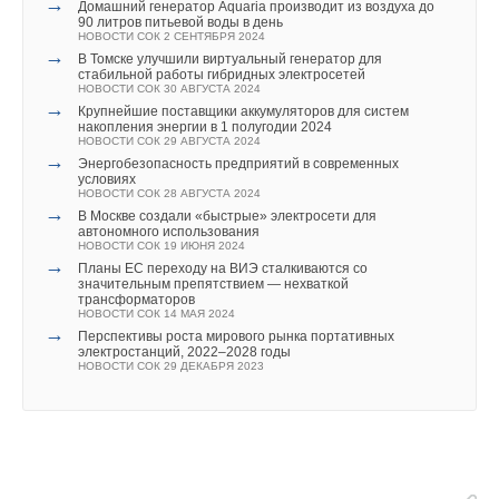
→
Домашний генератор Aquaria производит из воздуха до
→
профессиональный журнал «Ingeniørens», отдав ему первое
Шум в водопроводных трубах — как от него избавиться?
90 литров питьевой воды в день
ЖУРНАЛ СОК СЕНТЯБРЬ 2017
НОВОСТИ СОК 2 СЕНТЯБРЯ 2024
место на премии «Sustainability Award» за энергосбережение
→
Склеивание теплоизоляции из вспененного каучука
→
В Томске улучшили виртуальный генератор для
НОВОСТИ СОК 17 ФЕВРАЛЯ 2017
и рациональное использование ресурсов. По оценке издания
стабильной работы гибридных электросетей
→
46 тысяч м3 теплоизоляции из вспененного каучука в год
НОВОСТИ СОК 30 АВГУСТА 2024
наибольший интерес представляет беспроводной
НОВОСТИ СОК 15 ДЕКАБРЯ 2016
→
Крупнейшие поставщики аккумуляторов для систем
→
интерфейс, Grundfos GO. Он дает пользователю
Концерн Armacell открыл первую линию производства в
накопления энергии в 1 полугодии 2024
России
НОВОСТИ СОК 29 АВГУСТА 2024
возможность контролировать работу насоса через смартфон
НОВОСТИ СОК 23 ДЕКАБРЯ 2015
→
Энергобезопасность предприятий в современных
→
или планшетный компьютер (IOS и Android) на расстоянии.
Армаселль открывает свой первый завод в России
условиях
НОВОСТИ СОК 20 ОКТЯБРЯ 2015
НОВОСТИ СОК 28 АВГУСТА 2024
→
→
Новый продукт Armaflex Ultima
В Москве создали «быстрые» электросети для
«Мы расцениваем эту награду как признание своего успеха в
НОВОСТИ СОК 16 НОЯБРЯ 2012
автономного использования
→
НОВОСТИ СОК 19 ИЮНЯ 2024
области разработки энергоэффективных продуктов. Мы
Вызов и шанс. Энергосбережение и снижение выбросов
→
СО2 благодаря изоляции
Планы ЕС переходу на ВИЭ сталкиваются со
гордимся тем, что наш насос был выбран среди множества
ЖУРНАЛ СОК ИЮЛЬ 2007
значительным препятствием — нехваткой
→
трансформаторов
Новый продукт SH/Armaflex
довольно серьезных претендентов», - говорит Ларс Р.
НОВОСТИ СОК 14 МАЯ 2024
ЖУРНАЛ СОК ИЮЛЬ 2007
Эневолдсен (Lars R. Enevoldsen), вице-президент концерна
→
→
Перспективы роста мирового рынка портативных
Aqua-Therm’2007 в Москве
электростанций, 2022–2028 годы
ЖУРНАЛ СОК АПРЕЛЬ 2007
Grundfos, отмечая, что в этом году на получение девяти
НОВОСТИ СОК 29 ДЕКАБРЯ 2023
→
Достоинства и недостатки различных видов технической
наград было номинировано 62 продукта.
теплоизоляции. Опыт применения.
ЖУРНАЛ СОК ИЮНЬ 2004