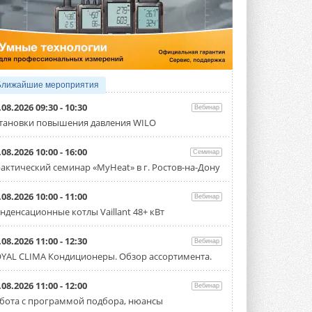
4 АВГУСТА 2026
Тепловые насосы в связке с
солнечной генерацией и
накопителем снижают
потребление на 60%
Исследователи из Италии установили ...
Ближайшие мероприятия
4 АВГУСТА 2026
.08.2026 09:30 - 10:30
Вебинар
«РУСКЛИМАТ Fest 2026» в Уфе
тановки повышения давления WILO
собрал свыше 700 профи
климатической отрасли
.08.2026 10:00 - 16:00
Семинар
Организатором выступил торгово-
производственный холдинг ...
актический семинар «MyHeat» в г. Ростов-на-Дону
3 АВГУСТА 2026
.08.2026 10:00 - 11:00
Вебинар
«Датарк» испытал модульный
нденсационные котлы Vaillant 48+ кВт
ЦОД с плотностью 54 кВт на
стойку
Испытания прошли на собственной
.08.2026 11:00 - 12:30
Вебинар
производственной площадке и были ...
YAL CLIMA Кондиционеры. Обзор ассортимента.
3 АВГУСТА 2026
Samsung выпускает VRF-
.08.2026 11:00 - 12:00
Вебинар
систему DVM на R32
бота с программой подбора, нюансы
Линейка включает семь типоразмеров