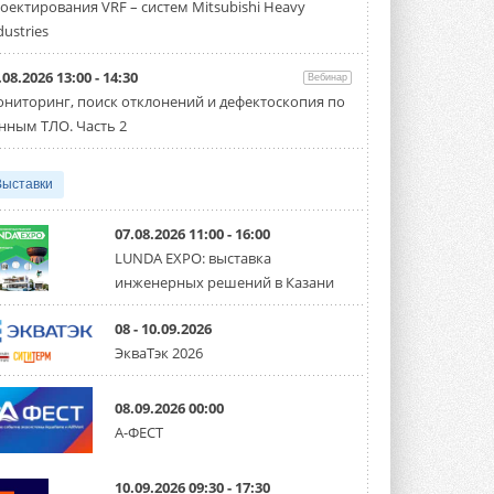
оектирования VRF – систем Mitsubishi Heavy
производительностью от 22,4 до 56 кВт.
Суммарная длина трубопроводов ...
dustries
3 АВГУСТА 2026
.08.2026 13:00 - 14:30
Вебинар
«СиСофт Девелопмент» подвел
ниторинг, поиск отклонений и дефектоскопия по
итоги конкурса студенческих
проектов «ТИМ-лидеры 2026»
нным ТЛО. Часть 2
Новый сезон конкурса «ТИМ-лидеры»
стартует уже в сентябре 2026 года ...
3 АВГУСТА 2026
Выставки
«Русклимат» укрепляет
партнёрство за Уралом
07.08.2026 11:00 - 16:00
Президент Омского землячества в
LUNDA EXPO: выставка
Москве Михаил Тимошенко посетил
инженерных решений в Казани
Омск с трёхдневным рабочим визитом ...
31 ИЮЛЯ 2026
08 - 10.09.2026
Carrier модернизирует
ЭкваТэк 2026
флагманский чиллер AquaEdge
19XR
Чиллер получил новую версию,
08.09.2026 00:00
работающую на хладагенте R1234ze ...
А-ФЕСТ
31 ИЮЛЯ 2026
Mitsubishi расширяет
10.09.2026 09:30 - 17:30