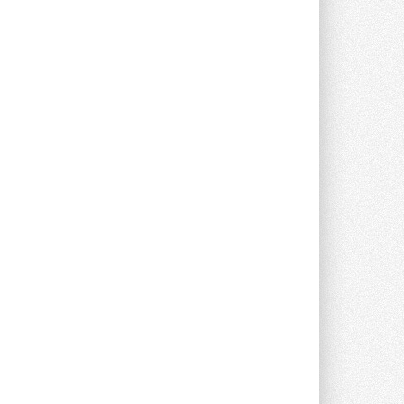
Новый фирменный магазин
Midea открылся в Сургуте
Компания «Даичи» совместно с
партнером «Энердрим» открыла новый
фирменный магазин Midea в Сургуте ...
29 ИЮЛЯ 2026
Токио — лидер по
интенсивности использования
кондиционеров
Данные получены в ходе очередного
опроса Daikin о восприятии жары ...
28 ИЮЛЯ 2026
CDU производства LG прошёл
валидацию NVIDIA для ИИ-дата-
центров
Компания становится официальным
партнёром NVIDIA по системам ...
28 ИЮЛЯ 2026
В Великобритании предлагают
сделать кондиционирование
обязательным для новостроек
Либеральные демократы внесли