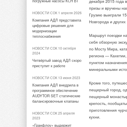
погружные насосы КСН ВТ
декабря 2015 года 
HENCO обратитесь к
стеклокерамикой, ч
Новинка Henco – коллекторы
Bosch объявил о крупнейшей
призы и вручены на
сайте компании ОО
стеклокерамическое
MDSS для тёплого пола
за свою 137-летнюю историю
НОВОСТИ СОК 1 апреля 2026
Грузию выиграли 15
сделке
образованию накип
Компания АДЛ представила
Новгорода и других 
ЖУРНАЛ СОК декабрь 2018
срок службы тэна до
цифровые решения для
НОВОСТИ СОК 23 мая 2024
Итоги года и перспективы
необходимость опор
модернизации
рынка. Есть ли повод для
Маршрут поездки на
Петербургский завод Bosch
теплоснабжения
заменяется на новы
оптимизма?
передали под управление
себя обзорную экск
«Газпрома»
НОВОСТИ СОК 10 октября
по Мосту Мира, кат
ЖУРНАЛ СОК август 2018
2024
региона — Кахетии,
НОВОСТИ СОК 21 мая 2024
Рынок труб для ГВС и ХВС
Четвёртый завод АДЛ скоро
пунктом назначения
сегодня и завтра. Опрос
Bosch инвестировал в
приступит к работе
минеральными исто
ведущих экспертов
переработку li-ion
аккумуляторов «следующего
НОВОСТИ СОК 13 июня 2023
поколения»
ЖУРНАЛ СОК август 2018
Кроме того, путеше
Компания АДЛ внедрила в
пещерный город, од
Виктор Васильев — о
программное обеспечение
НОВОСТИ СОК 27 апреля
законах техноэволюции и
AUDYTOR SET статические
пещерный монастыр
2024
рынке металлопласта
балансировочные клапаны
крепость, пообщать
Путин передал структуре
приготовления чурч
«Газпрома» управление
ЖУРНАЛ СОК май 2018
НОВОСТИ СОК 25 апреля
«дочками» Ariston и BSH
кухни.
2023
Программы лояльности.
Инструменты и результаты
«Гранфлоу» выдержит