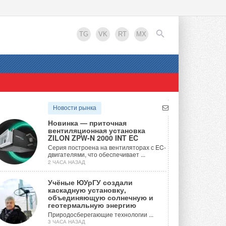
TG
VK
RT
MX
EN
Новости рынка
Новинка — приточная
вентиляционная установка
ZILON ZPW-N 2000 INT EC
Серия построена на вентиляторах с EC-
двигателями, что обеспечивает ...
2 ЧАСА НАЗАД
Учёные ЮУрГУ создали
каскадную установку,
объединяющую солнечную и
геотермальную энергию
Природосберегающие технологии ...
3 ЧАСА НАЗАД