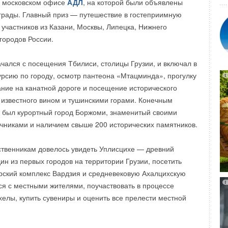
в московском офисе
АДЛ
, на которой были объявлены
 региональному менеджеру, которого можно найти на
то предотвращает его электрохимическую коррозию. Также
грады. Главный приз — путешествие в гостеприимную
О "
Хенко Рус
" в разделе «контакты».
 покрытие в значительно меньшей степени подвержено
 участников из Казани, Москвы, Липецка, Нижнего
и. Все вышеперечисленные характеристики увеличивают
городов России.
 10 лет. При замене сухого тэна отсутствует
ожнения бака: элемент легко выкручивается из колбы и
чался с посещения Тбилиси, столицы Грузии, и включал в
й.
урсию по городу, осмотр пантеона «Мтацминда», прогулку
ание на канатной дороге и посещение исторического
 известного вином и тушинскими горами. Конечным
 был курортный город Боржоми, знаменитый своими
чниками и наличием свыше 200 исторических памятников.
ственникам довелось увидеть Уплисцихе — древний
ин из первых городов на территории Грузии, посетить
ский комплекс Вардзия и средневековую Ахалцихскую
ся с местными жителями, поучаствовать в процессе
хелы, купить сувениры и оценить все прелести местной