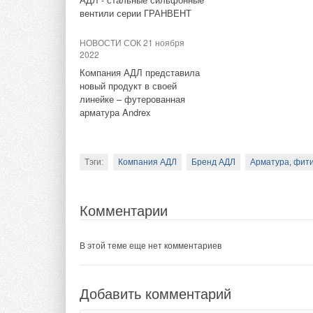
вентили серии ГРАНВЕНТ
В этой теме еще нет комментариев
НОВОСТИ СОК 21 ноября
Тэги:
Бош Термотехника
Бренд Bosch
Электрич
2022
Добавить комментарий
Компания АДЛ представила
новый продукт в своей
Комментарии
линейке – футерованная
Ваше имя *
Ваш E-mail *
арматура Andrex
В этой теме еще нет комментариев
Текст комментария
Тэги:
Компания АДЛ
Бренд АДЛ
Арматура, фит
Добавить комментарий
Комментарии
Ваше имя *
Ваш E-mail *
В этой теме еще нет комментариев
Текст комментария
Добавить комментарий