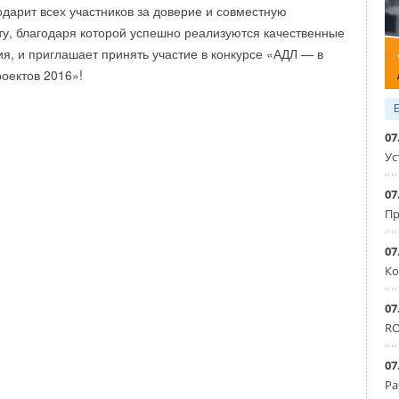
дарит всех участников за доверие и совместную
у, благодаря которой успешно реализуются качественные
, и приглашает принять участие в конкурсе «АДЛ — в
оектов 2016»!
07
Ус
07
Пр
07
Ко
07
оводов
RO
07
Ра
Уведомления отключены