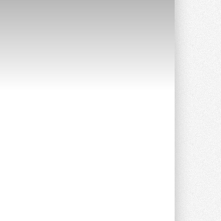
Краска для окон: как выбрать
состав, который не
растрескается после первой
зимы
Частые вопросы о краске для окон ...
30 ИЮЛЯ 2026
СИЭНПИ РУС представила
новую серию консольных
насосов NM
Усовершенствованная гидравлика
помогает снизить энергопотребление ...
30 ИЮЛЯ 2026
Группа «Теплолюкс» открыла
новую производственную
площадку
Открытие нового завода состоялось
сегодня в Мытищах ...
29 ИЮЛЯ 2026
Stiebel Eltron — спонсирует
международные соревнования
25 спортсменов, выступающих в
прыжках с трамплина и лыжном
двоеборье на международных ...
29 ИЮЛЯ 2026