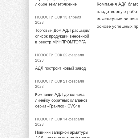
НОВОСТИ СОК 17 января 2023
Компания АДЛ благо
любое землетрясение
Bоsch и Buderus
плодотворную работ
ЖУРНАЛ СОК февраль 2018
представили каталоги
НОВОСТИ СОК 13 апреля
инженерные решения
Сложный рынок — не повод
продукции и решений на 2023
2023
отказываться от развития
основе успешных пр
год
Торговый Дом АДЛ расширил
список продукции внесенной
ЖУРНАЛ СОК январь 2018
НОВОСТИ СОК 26 октября
в реестр МИНПРОМТОРГА
2022
Итоги года и перспективы
российского инженерного
Новинка от Bosch -
НОВОСТИ СОК 22 февраля
рынка
флагманская серия Climate
2023
Line 6000i
АДЛ построит новый завод
ЖУРНАЛ СОК май 2017
НОВОСТИ СОК 6 сентября
Инновационные коллекторы
НОВОСТИ СОК 21 февраля
2022
Henco UFH-MDK для систем
2023
поверхностного отопления
Новый напольный
Компания АДЛ дополнила
конденсационный котел
линейку обратных клапанов
Buderus Logano Plus KB472
серии «Гранлок» CVS18
Тэги:
Хенко Рус
Бренд Henco
Системы трубопр
НОВОСТИ СОК 28 января 2022
НОВОСТИ СОК 14 февраля
Великолепная сотня:
2023
оборудование брендов Bosch
Новинки запорной арматуры
Комментарии
и Buderus признано лучшим
АДЛ - стальные сильфонные