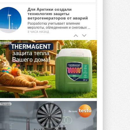
Для Арктики создали
технологию защиты
ветрогенераторов от аварий
Разработка учитывает влияние
мерзлоты, обледенения и снеговых ...
3 ЧАСА НАЗАД
Гибридный тепловой насос PV/T
Реклама
с одним общим испарителем
Исследователи предложили
конструкцию двухисточникового ...
ВЧЕРА
21-й ежегодный форум
«ЦОД-2026»
Мероприятие пройдет 2-3 сентября в
отеле Radisson Slavyanskaya. Форум
посетит более двух тысяч участников ...
ВЧЕРА
Реклама
Китайская Shenling представила
линейку тепловых насосов
«воздух-вода» на R290
Серия ThermaX R290 All-In-One
включает три модели ...