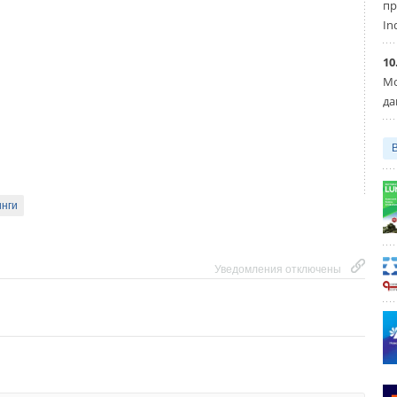
пр
In
еские накопительные водонагреватели
10
Мо
да
Уведомления отключены
инги
Уведомления отключены