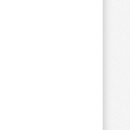
предложение оснащать все новые ...
1
28 ИЮЛЯ 2026
В Подмосковье запустят
производство холодильной
техники и теплообменного
оборудования
Проект реализует компания «ВЕЗА» ...
28 ИЮЛЯ 2026
Ридан объявил о старте продаж
автоматического
балансировочного клапана
Клапан APT‑R3 производится на заводе
в Лешково (Московская область) ...
27 ИЮЛЯ 2026
Шумоглушители собственного
производства от компании
TURKOV
Новая линейка пластинчатых
прямоугольных шумоглушителей ...
27 ИЮЛЯ 2026
Aquatherm Almaty 2026:
ключевая платформа для
развития инженерных систем