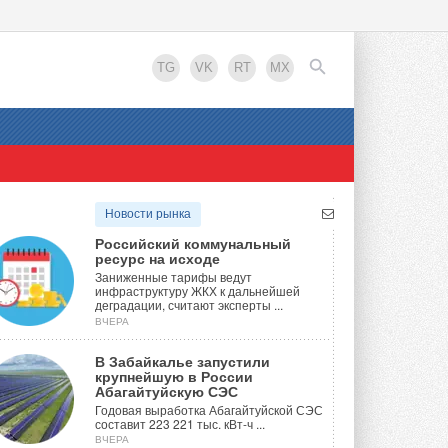
TG
VK
RT
MX
EN
Новости рынка
Российский коммунальный
ресурс на исходе
Заниженные тарифы ведут
инфраструктуру ЖКХ к дальнейшей
деградации, считают эксперты ...
ВЧЕРА
В Забайкалье запустили
крупнейшую в России
Абагайтуйскую СЭС
Годовая выработка Абагайтуйской СЭС
составит 223 221 тыс. кВт-ч ...
ВЧЕРА