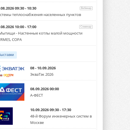
Организатором выступил торгово-
производственный холдинг ...
.08.2026 09:30 - 10:30
Вебинар
3 АВГУСТА 2026
стемы теплоснабжения населенных пунктов
«Датарк» испытал модульный
.08.2026 10:00 - 17:00
ЦОД с плотностью 54 кВт на
Семинар
стойку
 Мытищи - Настенные котлы малой мощности
Испытания прошли на собственной
RMES, COPA
производственной площадке и были ...
3 АВГУСТА 2026
Выставки
Samsung выпускает VRF-
систему DVM на R32
Линейка включает семь типоразмеров
08 - 10.09.2026
производительностью от 22,4 до 56 кВт.
ЭкваТэк 2026
Суммарная длина трубопроводов ...
3 АВГУСТА 2026
08.09.2026 00:00
«СиСофт Девелопмент» подвел
А-ФЕСТ
итоги конкурса студенческих
проектов «ТИМ-лидеры 2026»
Новый сезон конкурса «ТИМ-лидеры»
10.09.2026 09:30 - 17:30
стартует уже в сентябре 2026 года ...
3 АВГУСТА 2026
48-й Форум инженерных систем в
Москве
«Русклимат» укрепляет