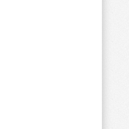
Группа «Теплолюкс» открыла
новую производственную
площадку
Открытие нового завода состоялось
сегодня в Мытищах ...
29 ИЮЛЯ 2026
Stiebel Eltron — спонсирует
международные соревнования
25 спортсменов, выступающих в
прыжках с трамплина и лыжном
двоеборье на международных ...
29 ИЮЛЯ 2026
Новый фирменный магазин
Midea открылся в Сургуте
Компания «Даичи» совместно с
партнером «Энердрим» открыла новый
фирменный магазин Midea в Сургуте ...
29 ИЮЛЯ 2026
Токио — лидер по
интенсивности использования
кондиционеров
Данные получены в ходе очередного