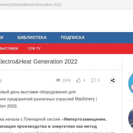
hinery| Electro&Heat Generation 2022
ечной электростанции запустят в космос
 SANTREK TERMO
2
2798
1
0
ИИ
БИБЛИОТЕКА
ПОДПИСКА
2
2136
3
0
ВЫСТАВКИ
COK TV
lectro&Heat Generation 2022
2
1849
4
0
рвый день выставки оборудования для
ия предприятий различных отраслей Machinery |
ion 2022.
ка начала с Пленарной сессии «
Импортозамещение,
изация производства в энергетике как метод