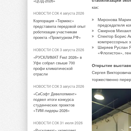
стабилизации эко
«ЦОД-2026»
НОВОСТИ СОК 26 июля 2023
геотермальную энергию
как:
Вышел новый каталог
НОВОСТИ СОК 4 августа 2026
смесителей SANTREK AQUA
НОВОСТИ СОК 6 августа 2026
Миронова Марин
Корпорация «Термекс»
- 2023
Калифорнийский тех
Для Арктики создали
председателя ко
представила передовой опыт
в размере 100 милл
технологию защиты
Смирнов Михаил
роботизации участникам
НОВОСТИ СОК 28 июня 2023
ветрогенераторов от аварий
фермы на орбиту.
Спектор Борис А
проекта «Промтуризм.РФ»
компрессорных з
Новые мраморные
Ширяев Руслан Я
умывальники SANTREK
НОВОСТИ СОК 5 августа 2026
Исследователи прое
НОВОСТИ СОК 3 августа 2026
«Флогистон», ге
AQUA
Гибридный тепловой насос
круглосуточно и бе
«РУСКЛИМАТ Fest 2026» в
PV/T с одним общим
строят современные
Уфе собрал свыше 700
Открытие выстав
НОВОСТИ СОК 16 июня 2023
испарителем
профи климатической
передавать энергию
Сергея Викторовича
В «Сантрек» появились
отрасли
радиаторы OASIS PRO
НОВОСТИ СОК 4 августа 2026
торжественно перер
Тепловые насосы в связке с
НОВОСТИ СОК 3 августа 2026
НОВОСТИ СОК 6 июня 2023
солнечной генерацией и
«СиСофт Девелопмент»
накопителем снижают
Новые скважинные оголовки
подвел итоги конкурса
потребление на 60%
от Джилекс в Сантрек
В ассортименте «
Са
студенческих проектов
«ТИМ-лидеры 2026»
алюминиевые радиа
НОВОСТИ СОК 31 июля 2026
НОВОСТИ СОК 17 мая 2023
секционные радиат
США запретили
НОВОСТИ СОК 31 июля 2026
«Сантрек» представил новые
приборы, отвечающи
использование иностранных
смесители от D&K
«Русклимат» укрепляет