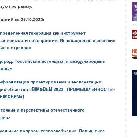
, чтобы их можно было сложить до конфигурации
вую программу.
вым неиспользуемым пространством. Это значит, что они
ракету-носитель и их проще отправить на орбиту, где они
ятий на 25.10.2022:
рототип плитки, которая собирает свет и передает
к, показан в видео ниже.
пределенная генерация как инструмент
езависимости предприятий. Инновационные решения
ие в отрасли»
ород. Российский потенциал и международный
зовы»
ифровизации проектирования и эксплуатации
щих объектов «BIM&BЕM 2022 | ПРОМЫШЛЕННОСТЬ»
 «BIM&BЕM»)
тояние и перспективы отечественного
ения»
уальные вопросы теплоснабжения. Повышение