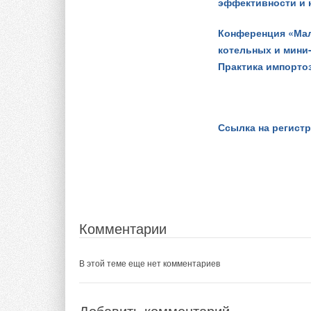
эффективности и 
Таким образом, вся
Конференция «Мал
ультрамодульная сб
котельных и мини
шириной 2 м и длин
Практика импорто
около 60×60 м.
В декабре этого год
денег уйдет на прое
Ссылка на регист
Комментарии
В этой теме еще нет комментариев
Комментарии
В этой теме еще нет комментариев
Добавить комментарий
Ваше имя *
Ваш E-mail *