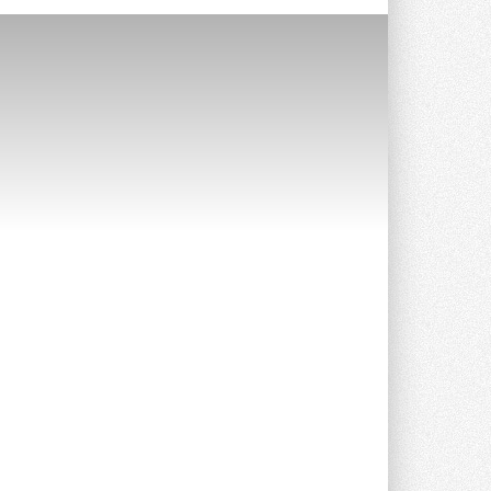
опроса Daikin о восприятии жары ...
28 ИЮЛЯ 2026
CDU производства LG прошёл
валидацию NVIDIA для ИИ-дата-
центров
Компания становится официальным
партнёром NVIDIA по системам ...
28 ИЮЛЯ 2026
В Великобритании предлагают
сделать кондиционирование
обязательным для новостроек
Либеральные демократы внесли
предложение оснащать все новые ...
1
28 ИЮЛЯ 2026
В Подмосковье запустят
производство холодильной
техники и теплообменного
оборудования
Проект реализует компания «ВЕЗА» ...
28 ИЮЛЯ 2026
Ридан объявил о старте продаж
автоматического
балансировочного клапана