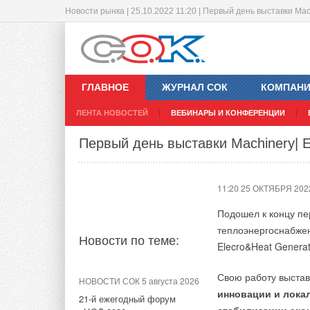
Новости рынка | 25.10.2022 11:20 | Первый день выставки Mac
Первый прототип орбитальной солн
В продажу поступили радиаторы
в декабре
17:18 24 ОКТЯБРЯ 202
ГЛАВНОЕ
ЖУРНАЛ СОК
КОМПАН
17:19 24 ОКТЯБРЯ 202
ЛЕНТА НОВОСТЕЙ
ВЕБИНАРЫ И КОНФЕРЕНЦИИ
Новости по теме:
Первый день выставки Machinery| E
Новости по теме:
НОВОСТИ СОК 22 августа
2023
11:20 25 ОКТЯБРЯ 202
НОВОСТИ СОК 7 августа 2026
Редукторы давления
В Забайкалье запустили
Подошел к концу пе
SANTREK AQUA уже в
крупнейшую в России
продаже
теплоэнергоснабжен
Абагайтуйскую СЭС
Новости по теме:
Elecro&Heat Generat
НОВОСТИ СОК 8 августа 2023
НОВОСТИ СОК 6 августа 2026
Новые душевые ограждения
Свою работу выстав
Учёные ЮУрГУ создали
НОВОСТИ СОК 5 августа 2026
Tour от SANTREK AQUA
инновации и локал
каскадную установку,
21-й ежегодный форум
объединяющую солнечную и