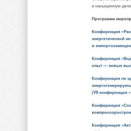
спроектировали так
В этой теме еще нет комментариев
и насыщенную дело
с практически нуле
легко поместятся в 
Программа меропри
сами развернутся. П
Добавить комментарий
энергию на приемни
Конференция «Рас
энергетической н
Ваше имя *
Ваш E-mail *
и импортозамещен
Конференция «Вод
Текст комментария
опыт — новые вы
Конференция по ц
энергогенерирую
(VII конференция
Конференция «Сос
компрессоростро
Конференция «Акт