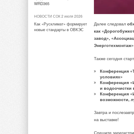
WRD365
до 12 и выбирается
НОВОСТИ СОК 2 июля 2026
Стандарт 500/80
— 
Далее следовал
об
Как «Русклимат» формирует
дизайном предназна
новые стандарты в ОВКЭС
как «Дорогобужко
общественных и про
завод», «Ассоциа
варьируется от 4 д
Энерготехмонтаж»
теплоотдачи.
Также сегодня стар
BASE 500/80
— обле
на неустойчивых ил
Конференция «
варьируется от 4 д
условиях»
Конференция «
теплоотдачи.
и водоочистки 
Конференция «И
возможности, 
Тэги:
САНТРЕК
Радиаторы, конвекторы
Завтра и послезавт
на выставке!
Комментарии
Высокоинтегрированн
Спешите зарегистри