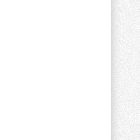
Уже через месяц в России
можно будет устанавливать
солнечные панели в МКД
С 1 сентября снимается запрет на
микрогенерацию в многоквартирных ...
30 ИЮЛЯ 2026
Канальные вентиляторы с ЕС-
двигателями Sysimple TRS EC
Poti
Новинка от Системэйр —
прямоугольный канальный ...
30 ИЮЛЯ 2026
Краска для окон: как выбрать
состав, который не
растрескается после первой
зимы
Частые вопросы о краске для окон ...
30 ИЮЛЯ 2026
СИЭНПИ РУС представила
новую серию консольных
насосов NM
Усовершенствованная гидравлика
помогает снизить энергопотребление ...
30 ИЮЛЯ 2026