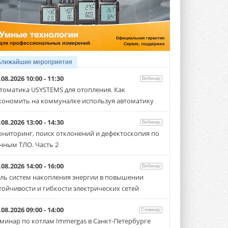
5 АВГУСТА 2026
21-й ежегодный форум
«ЦОД-2026»
Мероприятие пройдет 2-3 сентября в
отеле Radisson Slavyanskaya. Форум
посетит более двух тысяч участников ...
Ближайшие мероприятия
5 АВГУСТА 2026
.08.2026 10:00 - 11:30
Вебинар
Китайская Shenling представила
томатика USYSTEMS для отопления. Как
линейку тепловых насосов
кономить на коммуналке используя автоматику
«воздух-вода» на R290
Серия ThermaX R290 All-In-One
включает три модели ...
.08.2026 13:00 - 14:30
Вебинар
4 АВГУСТА 2026
ниторинг, поиск отклонений и дефектоскопия по
нным ТЛО. Часть 2
Тепловые насосы в связке с
солнечной генерацией и
накопителем снижают
.08.2026 14:00 - 16:00
Вебинар
потребление на 60%
ль систем накопления энергии в повышении
Исследователи из Италии установили ...
тойчивости и гибкости электрических сетей
4 АВГУСТА 2026
«РУСКЛИМАТ Fest 2026» в Уфе
.08.2026 09:00 - 14:00
Семинар
собрал свыше 700 профи
минар по котлам Immergas в Санкт-Петербурге
климатической отрасли