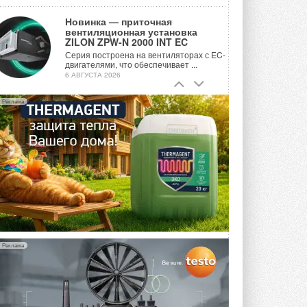
Новинка — приточная
вентиляционная установка
ZILON ZPW-N 2000 INT EC
Серия построена на вентиляторах с EC-
двигателями, что обеспечивает ...
6 АВГУСТА 2026
Учёные ЮУрГУ создали
Реклама
каскадную установку,
объединяющую солнечную и
геотермальную энергию
Природосберегающие технологии ...
6 АВГУСТА 2026
Для Арктики создали
технологию защиты
ветрогенераторов от аварий
Разработка учитывает влияние
мерзлоты, обледенения и снеговых ...
6 АВГУСТА 2026
Реклама
Гибридный тепловой насос PV/T
с одним общим испарителем
Исследователи предложили
конструкцию двухисточникового ...