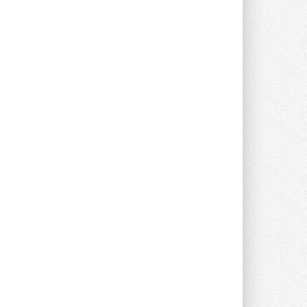
Токио — лидер по
интенсивности использования
кондиционеров
Данные получены в ходе очередного
опроса Daikin о восприятии жары ...
28 ИЮЛЯ 2026
CDU производства LG прошёл
валидацию NVIDIA для ИИ-дата-
центров
Компания становится официальным
партнёром NVIDIA по системам ...
28 ИЮЛЯ 2026
В Великобритании предлагают
сделать кондиционирование
обязательным для новостроек
Либеральные демократы внесли
предложение оснащать все новые ...
1
28 ИЮЛЯ 2026
В Подмосковье запустят
производство холодильной
техники и теплообменного
оборудования