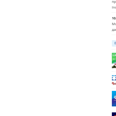
пр
In
10
Мо
да