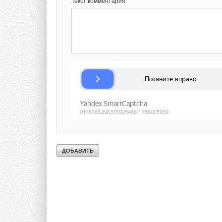
Текст комментария
Комментарии
Текст комментария
Критик
Совершенно неуместно говорить об эффективности этих '
В европах и америках 'ветро' уже не могут найти лохов, г
России страраются из всех сил надуть в уши и выдуть из 
Добавить комментарий
Ваше имя *
Ваш E-mail *
Текст комментария