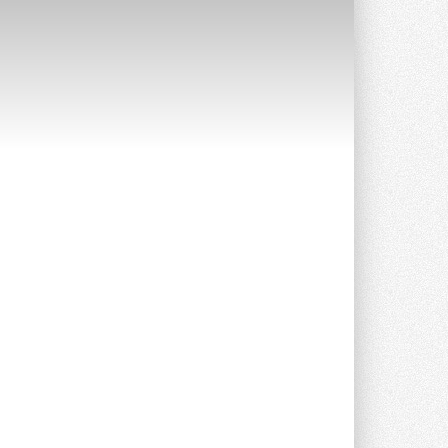
СИЭНПИ РУС представила
новую серию консольных
насосов NM
Усовершенствованная гидравлика
помогает снизить энергопотребление ...
30 ИЮЛЯ 2026
Группа «Теплолюкс» открыла
новую производственную
площадку
Открытие нового завода состоялось
сегодня в Мытищах ...
29 ИЮЛЯ 2026
Stiebel Eltron — спонсирует
международные соревнования
25 спортсменов, выступающих в
прыжках с трамплина и лыжном
двоеборье на международных ...
29 ИЮЛЯ 2026
Новый фирменный магазин
Midea открылся в Сургуте
Компания «Даичи» совместно с
партнером «Энердрим» открыла новый
фирменный магазин Midea в Сургуте ...
29 ИЮЛЯ 2026