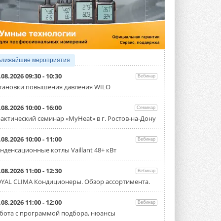
Исследователи из Италии установили ...
4 АВГУСТА 2026
«РУСКЛИМАТ Fest 2026» в Уфе
собрал свыше 700 профи
климатической отрасли
Организатором выступил торгово-
производственный холдинг ...
Ближайшие мероприятия
3 АВГУСТА 2026
.08.2026 09:30 - 10:30
Вебинар
«Датарк» испытал модульный
тановки повышения давления WILO
ЦОД с плотностью 54 кВт на
стойку
.08.2026 10:00 - 16:00
Семинар
Испытания прошли на собственной
производственной площадке и были ...
актический семинар «MyHeat» в г. Ростов-на-Дону
3 АВГУСТА 2026
.08.2026 10:00 - 11:00
Вебинар
Samsung выпускает VRF-
нденсационные котлы Vaillant 48+ кВт
систему DVM на R32
Линейка включает семь типоразмеров
производительностью от 22,4 до 56 кВт.
.08.2026 11:00 - 12:30
Вебинар
Суммарная длина трубопроводов ...
YAL CLIMA Кондиционеры. Обзор ассортимента.
3 АВГУСТА 2026
«СиСофт Девелопмент» подвел
.08.2026 11:00 - 12:00
Вебинар
итоги конкурса студенческих
бота с программой подбора, нюансы
проектов «ТИМ-лидеры 2026»