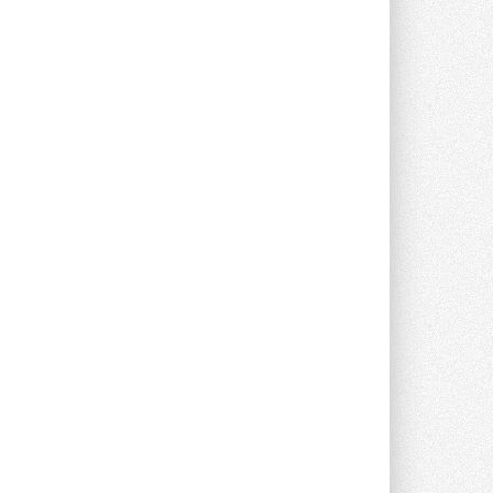
Проект реализует компания «ВЕЗА» ...
28 ИЮЛЯ 2026
Ридан объявил о старте продаж
автоматического
балансировочного клапана
Клапан APT‑R3 производится на заводе
в Лешково (Московская область) ...
27 ИЮЛЯ 2026
Шумоглушители собственного
производства от компании
TURKOV
Новая линейка пластинчатых
прямоугольных шумоглушителей ...
27 ИЮЛЯ 2026
Aquatherm Almaty 2026:
ключевая платформа для
развития инженерных систем
Центральной Азии
С 2 по 4 сентября 2026 года в Алматы ...
27 ИЮЛЯ 2026
ВИЭ обойдут уголь по
выработке электроэнергии в
текущем году