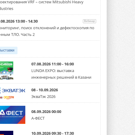
оектирования VRF – систем Mitsubishi Heavy
Новый сезон конкурса «ТИМ-лидеры»
стартует уже в сентябре 2026 года ...
dustries
3 АВГУСТА 2026
.08.2026 13:00 - 14:30
Вебинар
«Русклимат» укрепляет
ниторинг, поиск отклонений и дефектоскопия по
партнёрство за Уралом
Президент Омского землячества в
нным ТЛО. Часть 2
Москве Михаил Тимошенко посетил
Омск с трёхдневным рабочим визитом ...
31 ИЮЛЯ 2026
Выставки
Carrier модернизирует
флагманский чиллер AquaEdge
07.08.2026 11:00 - 16:00
19XR
LUNDA EXPO: выставка
Чиллер получил новую версию,
инженерных решений в Казани
работающую на хладагенте R1234ze ...
31 ИЮЛЯ 2026
08 - 10.09.2026
Mitsubishi расширяет
ЭкваТэк 2026
направление систем
охлаждения для ЦОД
Mitsubishi Electric создаёт в США новую
08.09.2026 00:00
компанию MEHITS US Inc. ...
А-ФЕСТ
31 ИЮЛЯ 2026
США запретили использование
10.09.2026 09:30 - 17:30