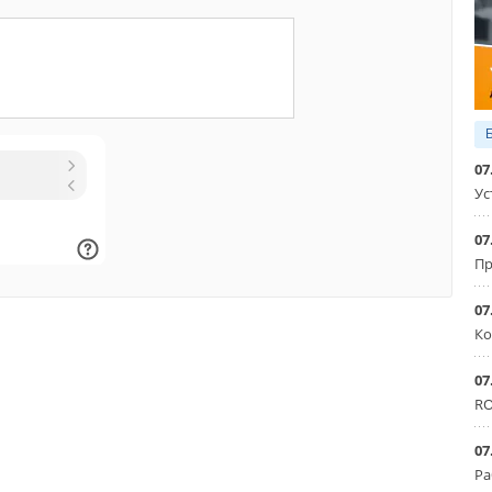
Уведомления отключены
01-12-2011
Комментарий полезен?
проектов'.
отовых выложить денежки 'на ветер'. Теперь в
ДА
НЕТ
карманов
07
Ус
07
Пр
07
Ко
07
RO
07
Ра