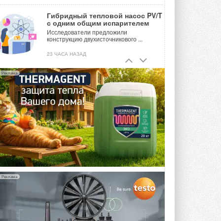
Гибридный тепловой насос PV/T
с одним общим испарителем
Исследователи предложили
конструкцию двухисточникового ...
23 ЧАСА НАЗАД
21-й ежегодный форум
Реклама
«ЦОД-2026»
Мероприятие пройдет 2-3 сентября в
отеле Radisson Slavyanskaya. Форум
посетит более двух тысяч участников ...
ВЧЕРА
Китайская Shenling представила
линейку тепловых насосов
«воздух-вода» на R290
Серия ThermaX R290 All-In-One
включает три модели ...
4 АВГУСТА 2026
Реклама
Тепловые насосы в связке с
солнечной генерацией и
накопителем снижают
потребление на 60%