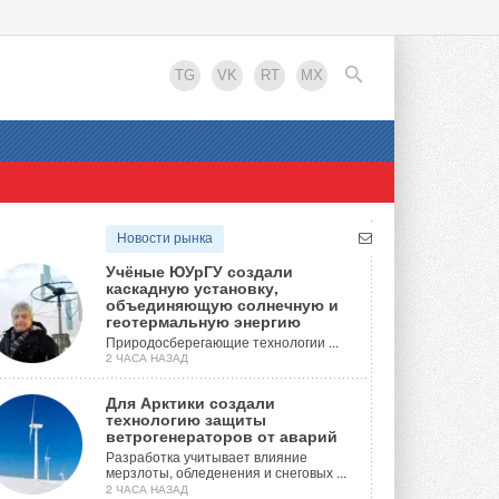
TG
VK
RT
MX
EN
Новости рынка
Учёные ЮУрГУ создали
каскадную установку,
объединяющую солнечную и
геотермальную энергию
Природосберегающие технологии ...
2 ЧАСА НАЗАД
Для Арктики создали
технологию защиты
ветрогенераторов от аварий
Разработка учитывает влияние
мерзлоты, обледенения и снеговых ...
2 ЧАСА НАЗАД