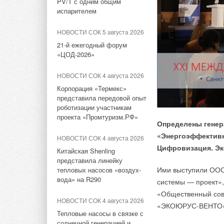
PV/T с одним общим
повторной покупки
испарителем
электромобиля
НОВОСТИ СОК 5 августа 2026
НОВОСТИ СОК 25 июня 2026
21-й ежегодный форум
Эксперты WEF: готовность
БРЮССЕЛЬ, 27 окт (
«ЦОД-2026»
стран к энергопереходу
соглашение о закон
снизилась впервые за 10 лет
бензиновых и дизел
НОВОСТИ СОК 4 августа 2026
электромобили и бо
Корпорация «Термекс»
НОВОСТИ СОК 19 июня 2026
представила передовой опыт
В РФ испытали безопасные и
роботизации участникам
Участники перегово
энергоемкие аккумуляторы
проекта «Промтуризм.РФ»
для электромобилей и БПЛА
одобрить новые зак
Определены генер
новые законы, согл
«Энергоэффективно
НОВОСТИ СОК 4 августа 2026
НОВОСТИ СОК 17 июня 2026
процентного сокращ
Цифровизация. Эк
Китайская Shenling
Европа сможет покрыть до
невозможным. прод
представила линейку
78% потребностей в литии за
Ими выступили ООО 
тепловых насосов «воздух-
топливе, в блоке из 
счет собственной добычи
вода» на R290
системы — проект»
«Общественный сов
НОВОСТИ СОК 4 мая 2026
НОВОСТИ СОК 4 августа 2026
«ЭКОЮРУС-ВЕНТО
Заключена крупнейшая в
Тепловые насосы в связке с
мире сделка по поставке
солнечной генерацией и