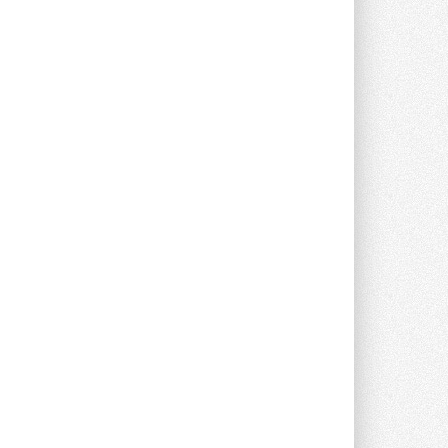
предложение оснащать все новые ...
1
28 ИЮЛЯ 2026
В Подмосковье запустят
производство холодильной
техники и теплообменного
оборудования
Проект реализует компания «ВЕЗА» ...
28 ИЮЛЯ 2026
Ридан объявил о старте продаж
автоматического
балансировочного клапана
Клапан APT‑R3 производится на заводе
в Лешково (Московская область) ...
27 ИЮЛЯ 2026
Шумоглушители собственного
производства от компании
TURKOV
Новая линейка пластинчатых
прямоугольных шумоглушителей ...
27 ИЮЛЯ 2026
Aquatherm Almaty 2026:
ключевая платформа для
развития инженерных систем