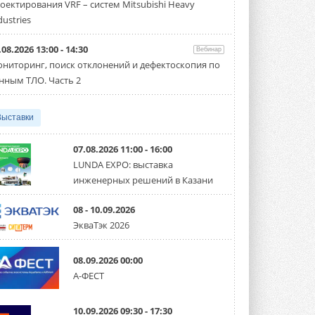
оектирования VRF – систем Mitsubishi Heavy
производительностью от 22,4 до 56 кВт.
Суммарная длина трубопроводов ...
dustries
3 АВГУСТА 2026
.08.2026 13:00 - 14:30
Вебинар
«СиСофт Девелопмент» подвел
ниторинг, поиск отклонений и дефектоскопия по
итоги конкурса студенческих
проектов «ТИМ-лидеры 2026»
нным ТЛО. Часть 2
Новый сезон конкурса «ТИМ-лидеры»
стартует уже в сентябре 2026 года ...
3 АВГУСТА 2026
Выставки
«Русклимат» укрепляет
партнёрство за Уралом
07.08.2026 11:00 - 16:00
Президент Омского землячества в
LUNDA EXPO: выставка
Москве Михаил Тимошенко посетил
инженерных решений в Казани
Омск с трёхдневным рабочим визитом ...
31 ИЮЛЯ 2026
08 - 10.09.2026
Carrier модернизирует
ЭкваТэк 2026
флагманский чиллер AquaEdge
19XR
Чиллер получил новую версию,
08.09.2026 00:00
работающую на хладагенте R1234ze ...
А-ФЕСТ
31 ИЮЛЯ 2026
Mitsubishi расширяет
10.09.2026 09:30 - 17:30