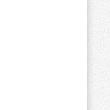
Новый фирменный магазин
Midea открылся в Сургуте
Компания «Даичи» совместно с
партнером «Энердрим» открыла новый
фирменный магазин Midea в Сургуте ...
29 ИЮЛЯ 2026
Токио — лидер по
интенсивности использования
кондиционеров
Данные получены в ходе очередного
опроса Daikin о восприятии жары ...
28 ИЮЛЯ 2026
CDU производства LG прошёл
валидацию NVIDIA для ИИ-дата-
центров
Компания становится официальным
партнёром NVIDIA по системам ...
28 ИЮЛЯ 2026
В Великобритании предлагают
сделать кондиционирование
обязательным для новостроек
Либеральные демократы внесли