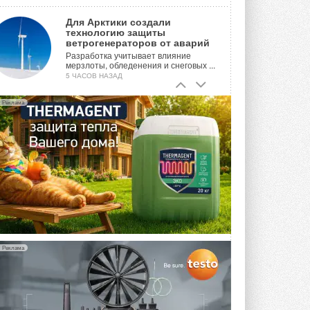
Для Арктики создали
технологию защиты
ветрогенераторов от аварий
Разработка учитывает влияние
мерзлоты, обледенения и снеговых ...
5 ЧАСОВ НАЗАД
Гибридный тепловой насос PV/T
Реклама
с одним общим испарителем
Исследователи предложили
конструкцию двухисточникового ...
ВЧЕРА
21-й ежегодный форум
«ЦОД-2026»
Мероприятие пройдет 2-3 сентября в
отеле Radisson Slavyanskaya. Форум
посетит более двух тысяч участников ...
ВЧЕРА
Реклама
Китайская Shenling представила
линейку тепловых насосов
«воздух-вода» на R290
Серия ThermaX R290 All-In-One
включает три модели ...