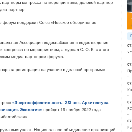
 партнеры конгресса по мероприятиям, деловой партнер
едиа-партнер.
ер форум поддержит Союз «Невское объединение
альная Ассоциация водоснабжения и водоотведения
07
 конгресса по мероприятиям, а журнал С. О. К. с этого
Ус
ческим медиа-партнером форума.
07
открыта регистрация на участие в деловой программе
Пр
07
Ко
07
нгресс
«Энергоэффективность. XXI век. Архитектура.
RO
визация. Экология»
пройдет 16 ноября 2022 года
рибалтийская».
07
Ра
рума выступают: Национальное объединение организаций