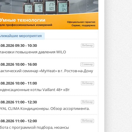
4 АВГУСТА 2026
Тепловые насосы в связке с
солнечной генерацией и
накопителем снижают
потребление на 60%
Исследователи из Италии установили ...
Ближайшие мероприятия
4 АВГУСТА 2026
.08.2026 09:30 - 10:30
Вебинар
«РУСКЛИМАТ Fest 2026» в Уфе
тановки повышения давления WILO
собрал свыше 700 профи
климатической отрасли
.08.2026 10:00 - 16:00
Семинар
Организатором выступил торгово-
производственный холдинг ...
актический семинар «MyHeat» в г. Ростов-на-Дону
3 АВГУСТА 2026
.08.2026 10:00 - 11:00
Вебинар
«Датарк» испытал модульный
нденсационные котлы Vaillant 48+ кВт
ЦОД с плотностью 54 кВт на
стойку
Испытания прошли на собственной
.08.2026 11:00 - 12:30
Вебинар
производственной площадке и были ...
YAL CLIMA Кондиционеры. Обзор ассортимента.
3 АВГУСТА 2026
Samsung выпускает VRF-
.08.2026 11:00 - 12:00
Вебинар
систему DVM на R32
бота с программой подбора, нюансы
Линейка включает семь типоразмеров