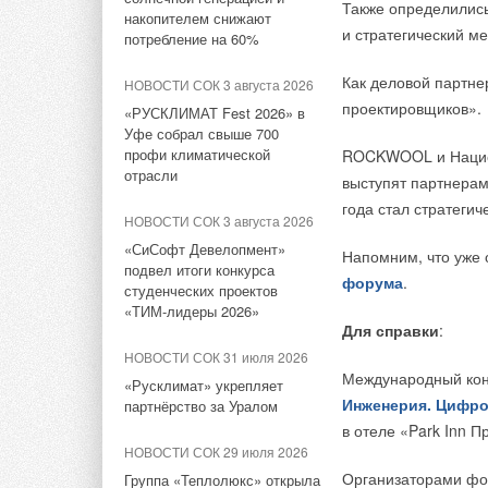
Также определились
натрий-ионных батарей для
накопителем снижают
СНЭ
и стратегический м
потребление на 60%
НОВОСТИ СОК 17 апреля
Как деловой партн
НОВОСТИ СОК 3 августа 2026
2026
проектировщиков».
«РУСКЛИМАТ Fest 2026» в
Полигон для испытаний
Уфе собрал свыше 700
электротранспорта и ВИЭ
профи климатической
ROCKWOOL и Национ
появится в Адыгее летом
отрасли
выступят партнерами
2026г.
года стал стратеги
НОВОСТИ СОК 3 августа 2026
ЖУРНАЛ СОК апрель 2026
«СиСофт Девелопмент»
Напомним, что уже 
Зарядная станция для
подвел итоги конкурса
электромобилей на
форума
.
студенческих проектов
солнечных
«ТИМ-лидеры 2026»
фотоэлектрических
Для справки
:
преобразователях в районе
НОВОСТИ СОК 31 июля 2026
города Краснодара
Международный ко
«Русклимат» укрепляет
Инженерия. Цифро
партнёрство за Уралом
НОВОСТИ СОК 26 марта 2026
в отеле «Park Inn П
Китайские производители
НОВОСТИ СОК 29 июля 2026
анонсируют всё новые
Организаторами фо
твердотельные
Группа «Теплолюкс» открыла