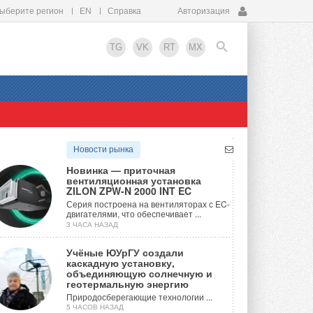
ыберите регион
EN
Справка
Авторизация
TG
VK
RT
MX
EN
Новости рынка
Новинка — приточная
вентиляционная установка
ZILON ZPW-N 2000 INT EC
Серия построена на вентиляторах с EC-
двигателями, что обеспечивает ...
3 ЧАСА НАЗАД
Учёные ЮУрГУ создали
каскадную установку,
объединяющую солнечную и
геотермальную энергию
Природосберегающие технологии ...
5 ЧАСОВ НАЗАД