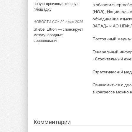
аккумуляторы
новую производственную
в области энергосб
площадку
(НОЭ), Национальн
НОВОСТИ СОК 11 марта 2026
объединение изыск
НОВОСТИ СОК 29 июля 2026
«Флэш-зарядка»
ЗАПАД» и АО НПФ 
электромобилей мощностью
Stiebel Eltron — спонсирует
1,5 МВт уже на рынке
международные
Постоянный медиа-
соревнования
Генеральный инфор
Тэги:
Электромобили
«Строительный еже
Стратегический мед
Комментарии
Ознакомиться с дел
В этой теме еще нет комментариев
в конгрессе можно 
Добавить комментарий
Комментарии
Ваше имя *
Ваш E-mail *