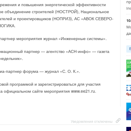
пр
ережения и повышения энергетической эффективности
In
ое объединение строителей (НОСТРОЙ), Национальное
ателей и проектировщиков (НОПРИЗ), АС «АВОК СЕВЕРО-
10
ЛОГИКА.
Мо
да
партнер мероприятия журнал «Инженерные системы».
мационный партнер — агентство «АСН-инфо» — газета
недельник».
иа-партнер форума — журнал «С. О. К.».
Уведомления отключены
овой программой и зарегистрироваться для участия
на официальном сайте мероприятия www.ee21.ru.
Уведомления отключены