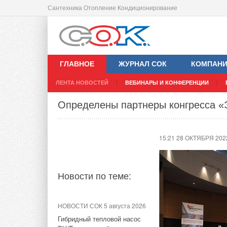
Сантехника Отопление Кондиционирование
ЕС одобрил запрет на новые авто
топливе, с 2035 года
ГЛАВНОЕ
ЖУРНАЛ СОК
КОМПАН
12:55 28 ОКТЯБРЯ 202
ЛЕНТА НОВОСТЕЙ
ВЕБИНАРЫ И КОНФЕРЕНЦИИ
Определены партнеры конгресса «
Новости по теме:
15:21 28 ОКТЯБРЯ 202
НОВОСТИ СОК 14 июля 2026
Росатом запустит
гигафабрику литий-ионных
батарей для
Новости по теме:
электроавтомобилей
НОВОСТИ СОК 3 июля 2026
НОВОСТИ СОК 5 августа 2026
В Германии каждый второй
Гибридный тепловой насос
владелец отказывается от