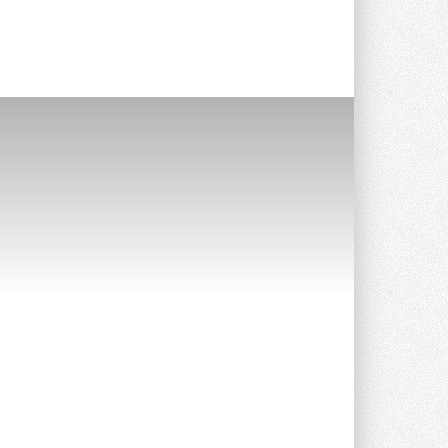
Краска для окон: как выбрать
состав, который не
растрескается после первой
зимы
Частые вопросы о краске для окон ...
30 ИЮЛЯ 2026
СИЭНПИ РУС представила
новую серию консольных
насосов NM
Усовершенствованная гидравлика
помогает снизить энергопотребление ...
30 ИЮЛЯ 2026
Группа «Теплолюкс» открыла
новую производственную
площадку
Открытие нового завода состоялось
сегодня в Мытищах ...
29 ИЮЛЯ 2026
Stiebel Eltron — спонсирует
международные соревнования
25 спортсменов, выступающих в
прыжках с трамплина и лыжном
двоеборье на международных ...
29 ИЮЛЯ 2026