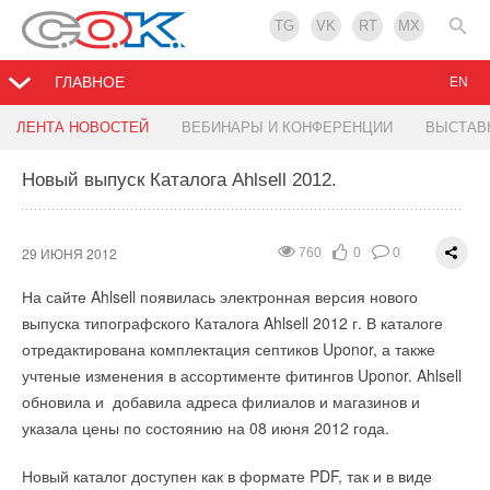
TG
VK
RT
MX
ГЛАВНОЕ
EN
Запорожье лучшее в Украине по
Новая версия программы LessarVentilation
ЛЕНТА НОВОСТЕЙ
ВЕБИНАРЫ И КОНФЕРЕНЦИИ
ВЫСТАВ
энергосбережению
Новый выпуск Каталога Ahlsell 2012.
27 ИЮНЯ 2012
999
0
0
28 ИЮНЯ 2012
1077
0
0
Обновилась программа подбора центральных
вентиляционных агрегатов LessarVentilation 3.1.0. В
В рамках конкурса, проведенного ЕС ПРООН Запорожская
29 ИЮНЯ 2012
760
0
0
нпрограмме произошли следующие изменения:
область выиграла 220 тысяч долларов. Конкурс
На сайте Ahlsell появилась электронная версия нового
энергосберегающих проектов проводился среди всех
- Журнал ошибок и рекомендаций расширен. Программа
выпуска типографского Каталога Ahlsell 2012 г. В каталоге
регионов Украины. Победителем конкурса стала
будет определять более чем 200 ошибок и рекомендаций .
отредактирована комплектация септиков Uponor, а также
Запорожская область. Часть выигранных средств разделят
- Линейка вентиляторов от производителя Ziehl-Abegg
учтеные изменения в ассортименте фитингов Uponor. Ahlsell
между громадами области, другая часть пойдет на
представлена с новейшими инновационными пластиковыми
обновила и добавила адреса филиалов и магазинов и
реализацию проекта в рамках всей области, заявил
крыльчатками.
указала цены по состоянию на 08 июня 2012 года.
заместитель губернатора Петр Гончарук.
- Обновлен интерфейс программы подбора. Учтено
Новый каталог доступен как в формате PDF, так и в виде
большинство пожеланий пользователей.