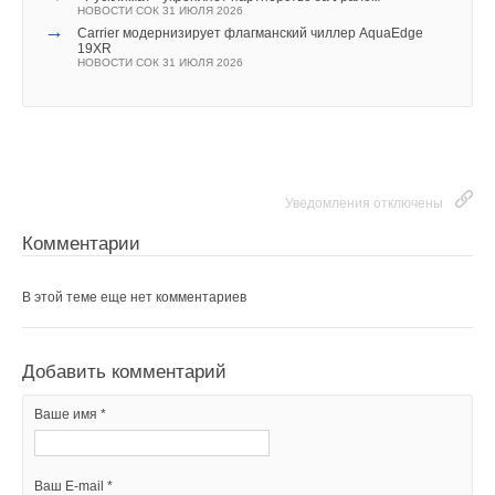
НОВОСТИ СОК 16 АВГУСТА 2021
НОВОСТИ СОК 31 ИЮЛЯ 2026
→
Комментарии
Комментарии
Carrier модернизирует флагманский чиллер AquaEdge
19XR
НОВОСТИ СОК 31 ИЮЛЯ 2026
В этой теме еще нет комментариев
В этой теме еще нет комментариев
Уведомления отключены
Добавить комментарий
Добавить комментарий
Комментарии
Ваше имя *
Уведомления отключены
Ваше имя *
В этой теме еще нет комментариев
Комментарии
Ваш E-mail *
Ваш E-mail *
В этой теме еще нет комментариев
Добавить комментарий
Ваше имя *
Текст комментария
Текст комментария
Добавить комментарий
Ваше имя *
Ваш E-mail *
Ваш E-mail *