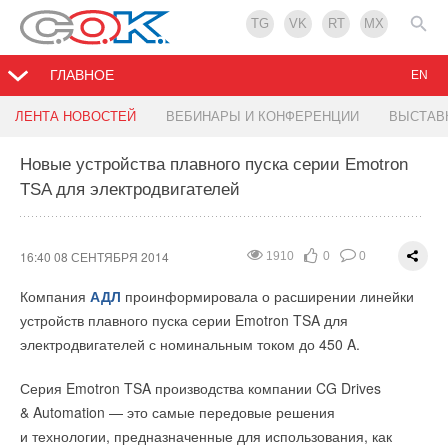
TG
VK
RT
MX
ГЛАВНОЕ
EN
Новые атмосферные котлы компании ACV
Обновление программы nanoCAD Механика 5.4
ЛЕНТА НОВОСТЕЙ
ВЕБИНАРЫ И КОНФЕРЕНЦИИ
ВЫСТАВ
Новые устройства плавного пуска серии Emotron
15:14 08 СЕНТЯБРЯ 2014
15:08 08 СЕНТЯБРЯ 2014
2610
1905
0
0
0
0
TSA для электродвигателей
Изучив потребности рынка, компания
Компания «
Нанософт
» объявляет о выходе обновления ─
ACV
в сентябре 2014
года выводит новый продукт, созданный специально для
nanoCAD Механика 5.4. Программа является популярным
России - отопительный котел ACV серии «ALFA COMFORT».
приложением для оформления и проектирования
16:40 08 СЕНТЯБРЯ 2014
1910
0
0
машиностроительных чертежей. Обновленная программа
Котел ACV серии «ALFA Comfort» является чугунным
Компания
АДЛ
проинформировала о расширении линейки
разработана для графического ядра nanoCAD 6.
атмосферным котлом, с возможностью электронного
устройств плавного пуска серии Emotron TSA для
управления и электронезависимого подключения.
Реализован абсолютно новый функционал расчета
электродвигателей с номинальным током до 450 A.
зубчатых передач:
Данный котел хорошо адаптирован под суровые российские
Серия Emotron TSA производства компании CG Drives
в полном объеме учтены требования Стандарта
условия, что позволяет гарантировать его высокие
& Automation — это самые передовые решения
Прочности;
эксплуатационные качества и надежность.
и технологии, предназначенные для использования, как
в полном объеме учтены требования Стандарта