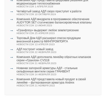
на новую версию будет осуществлен бесплатно через
→
Компания АДЛ представила цифровые решения для
ACV выпустила новый каталог продукции на 2015 год
модернизации теплоснабжения
НОВОСТИ СОК 19 ФЕВРАЛЯ 2015
Личный кабинет. Новый файл лицензии получать при этом
НОВОСТИ СОК 1 АПРЕЛЯ 2026
→
не требуется.
Четвёртый завод АДЛ скоро приступит к работе
НОВОСТИ СОК 10 ОКТЯБРЯ 2024
→
Компания АДЛ внедрила в программное обеспечение
Приобрести новый продукт можно через дилерскую сеть
AUDYTOR SET статические балансировочные клапаны
НОВОСТИ СОК 13 ИЮНЯ 2023
компании «Нанософт».
→
«Гранфлоу» выдержит любое землетрясение
Уведомления отключены
НОВОСТИ СОК 25 АПРЕЛЯ 2023
→
Торговый Дом АДЛ расширил список продукции
внесенной в реестр МИНПРОМТОРГА
Комментарии
НОВОСТИ СОК 13 АПРЕЛЯ 2023
Читайте по теме:
→
АДЛ построит новый завод
НОВОСТИ СОК 22 ФЕВРАЛЯ 2023
В этой теме еще нет комментариев
→
→
В Совете Федерации обсудили цифровую
Компания АДЛ дополнила линейку обратных клапанов
трансформацию строительной отрасли
серии «Гранлок» CVS18
НОВОСТИ СОК 22 ИЮНЯ 2026
НОВОСТИ СОК 21 ФЕВРАЛЯ 2023
→
→
Первый в России онлайн-курс по ТИМ в реставрации
Новинки запорной арматуры АДЛ - стальные
Добавить комментарий
НОВОСТИ СОК 15 ИЮНЯ 2026
сильфонные вентили серии ГРАНВЕНТ
→
НОВОСТИ СОК 14 ФЕВРАЛЯ 2023
Автоматизация отчетов ГИПа – главный ИИ-запрос от
→
Ваше имя *
строительной отрасли
Компания АДЛ представила новый продукт в своей
НОВОСТИ СОК 31 ОКТЯБРЯ 2025
линейке – футерованная арматура Andrex
→
НОВОСТИ СОК 21 НОЯБРЯ 2022
Форум «СИЛА ПЛАТФОРМЫ»
НОВОСТИ СОК 23 ОКТЯБРЯ 2024
→
Ваш E-mail *
Заявите о себе на главном форуме «Нанософт» – СИЛА
ПЛАТФОРМЫ
НОВОСТИ СОК 11 АВГУСТА 2023
→
NSR NormaCS Specification признана лучшим продуктом