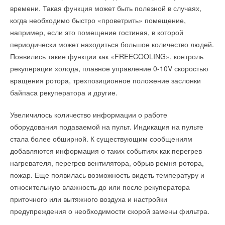
НОВОСТИ СОК 12 АПРЕЛЯ 2021
производства газовой горелки
времени. Такая функция может быть полезной в случаях,
→
НОВОСТИ СОК 27 АПРЕЛЯ 2015
Новинки от Testo
→
НОВОСТИ СОК 15 МАРТА 2021
Новый газовый котел BaltGaz
когда необходимо быстро «проветрить» помещение,
→
НОВОСТИ СОК 16 ФЕВРАЛЯ 2015
Smart-анализатор дымовых газов testo 300 —
например, если это помещение гостиная, в которой
→
инновационный прибор для настройки систем
Аварийно-спасательная служба BaltGaz в реестре МЧС
отопления
России
периодически может находиться большое количество людей.
ЖУРНАЛ СОК ЯНВАРЬ 2021
НОВОСТИ СОК 19 ДЕКАБРЯ 2014
Появились такие функции как «FREECOOLING», контроль
→
→
ИК-термометры testo 830 по специальной цене
Патент на устройство для модуляции пламени на
НОВОСТИ СОК 15 ОКТЯБРЯ 2020
горелке
рекуперации холода, плавное управление 0-10V скоростью
→
НОВОСТИ СОК 18 ДЕКАБРЯ 2014
Специальные цены на высокоточные тепловизоры Testo
→
вращения ротора, трехпозиционное положение заслонки
НОВОСТИ СОК 14 ОКТЯБРЯ 2020
Водонагреватели Neva-4610 меняют дизайн
→
НОВОСТИ СОК 14 АВГУСТА 2014
Примите участие в опросе и выиграйте testo 510
байпаса рекуператора и другие.
→
НОВОСТИ СОК 6 ОКТЯБРЯ 2020
Новые газовые накопительные водонагреватели BaltGaz
НОВОСТИ СОК 17 ИЮЛЯ 2014
Увеличилось количество информации о работе
оборудования подаваемой на пульт. Индикация на пульте
стала более обширной. К существующим сообщениям
добавляются информация о таких событиях как перегрев
Уведомления отключены
нагревателя, перегрев вентилятора, обрыв ремня ротора,
Уведомления отключены
пожар. Еще появилась возможность видеть температуру и
Комментарии
Комментарии
относительную влажность до или после рекуператора
приточного или вытяжного воздуха и настройки
В этой теме еще нет комментариев
предупреждения о необходимости скорой замены фильтра.
В этой теме еще нет комментариев