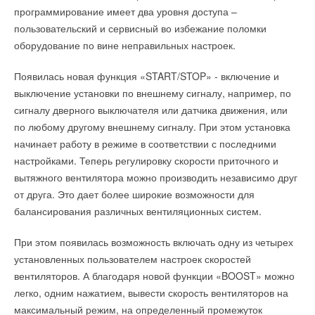
поверка приборов по-прежнему может осуществляться
обладают повышенной мощностью,
программирование имеет два уровня доступа –
только в диапазоне до -20 °С, и в данный момент ведутся
теплопроизводительностью и энергоэффективностью (КПД
пользовательский и сервисный во избежание поломки
работы по внесению тепловизора testo 875i в Госреестр СИ
составляет 92%). К данным котлам возможно подключение
оборудование по вине неправильных настроек.
РФ с новым диапазоном измеряемых температур.
двух пультов управления, дополнительного бойлера
косвенного нагрева и датчика уличной температуры. Котлы
Появилась новая функция «START/STOP» - включение и
Дооснащение уже поставленных приборов опцией
устойчиво работают при низком давлении воды и при
выключение установки по внешнему сигналу, например, по
технически невозможно.
перепадах напряжения в электрической сети от 160 до 290
сигналу дверного выключателя или датчика движения, или
В.
по любому другому внешнему сигналу. При этом установка
начинает работу в режиме в соответствии с последними
настройками. Теперь регулировку скорости приточного и
Читайте по теме:
вытяжного вентилятора можно производить независимо друг
Читайте по теме:
→
от друга. Это дает более широкие возможности для
Новинка от Testo: цифровые весы для хладагента testo
560i
балансирования различных вентиляционных систем.
→
ЖУРНАЛ СОК МАРТ 2022
Новые газовые колонки с закрытой камерой сгорания
→
НОВОСТИ СОК 5 СЕНТЯБРЯ 2018
Открытый семинар Тэсто Рус «Приборы Testo для
→
измерения параметров микроклимата»
Открытие производства коаксиальных труб BaltGaz
При этом появилась возможность включать одну из четырех
НОВОСТИ СОК 8 ОКТЯБРЯ 2021
НОВОСТИ СОК 11 АПРЕЛЯ 2016
→
→
установленных пользователем настроек скоростей
Новый тепловизор testo 883 для энергоаудита
Новинки BaltGaz Групп
НОВОСТИ СОК 22 СЕНТЯБРЯ 2021
НОВОСТИ СОК 15 ЯНВАРЯ 2016
вентиляторов. А благодаря новой функции «BOOST» можно
→
→
Новый тепловизор testo 883
Как производятся российские газовые колонки NEVA
легко, одним нажатием, вывести скорость вентиляторов на
ЖУРНАЛ СОК СЕНТЯБРЬ 2021
НОВОСТИ СОК 17 ИЮНЯ 2015
→
→
Акция на тепловизоры testo 865 и testo 872
Открытие нового модернизированного участка
максимальный режим, на определенный промежуток