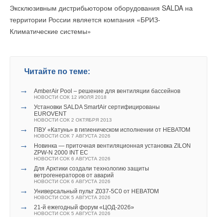
Эксклюзивным дистрибьютором оборудования SALDA на
Добавить комментарий
Добавить комментарий
территории России является компания «БРИЗ-
Климатические системы»
Ваше имя *
Ваше имя *
Ваш E-mail *
Ваш E-mail *
Читайте по теме:
→
AmberAir Pool – решение для вентиляции бассейнов
НОВОСТИ СОК 12 ИЮЛЯ 2018
Текст комментария
→
Текст комментария
Установки SALDA SmartAir сертифицированы
EUROVENT
НОВОСТИ СОК 2 ОКТЯБРЯ 2013
→
ПВУ «Катунь» в гигиеническом исполнении от НЕВАТОМ
НОВОСТИ СОК 7 АВГУСТА 2026
→
Новинка — приточная вентиляционная установка ZILON
ZPW-N 2000 INT EC
НОВОСТИ СОК 6 АВГУСТА 2026
→
Для Арктики создали технологию защиты
ветрогенераторов от аварий
НОВОСТИ СОК 6 АВГУСТА 2026
→
Универсальный пульт Z037-5C0 от НЕВАТОМ
НОВОСТИ СОК 5 АВГУСТА 2026
→
21-й ежегодный форум «ЦОД-2026»
НОВОСТИ СОК 5 АВГУСТА 2026