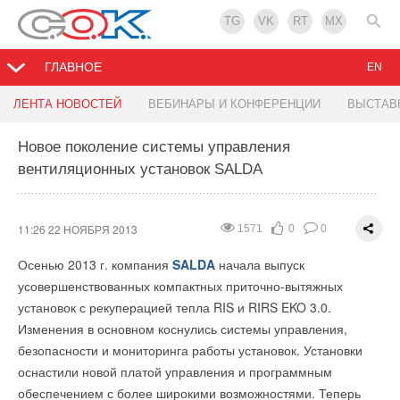
TG
VK
RT
MX
ГЛАВНОЕ
EN
Низкотемпературная версия тепловизора testo
Расширение модельного ряда котлов Master Gas
ЛЕНТА НОВОСТЕЙ
ВЕБИНАРЫ И КОНФЕРЕНЦИИ
ВЫСТАВ
875i
Seoul
Новое поколение системы управления
вентиляционных установок SALDA
10:58 22 НОЯБРЯ 2013
10:02 22 НОЯБРЯ 2013
1847
1564
0
0
0
0
Компания
BaltGaz
Групп представила две новые более мощные
Тэсто Рус
– официальное представительство
концерна
модели газовых котлов – Master Gas Seoul-30 и 35.
Testo AG
в России – представила новую версию
11:26 22 НОЯБРЯ 2013
1571
0
0
тепловизоров testo 875i, разработанную с учетом требований
Данные модели котлов разработаны совместно с
Осенью 2013 г. компания
SALDA
начала выпуск
российского рынка.
южнокорейской компанией «Daesung Celtic Enersys Co.»
усовершенствованных компактных приточно-вытяжных
Обновленная версия testo 875i имеет заводскую настройку
специально для отопления и горячего водоснабжения жилых
установок с рекуперацией тепла RIS и RIRS EKO 3.0.
температурной шкалы до -30 °С и функцию отображения
домов и квартир с большой площадью 300 и 350 м2
Изменения в основном коснулись системы управления,
низких температур до -50 °С.
соответственно.
безопасности и мониторинга работы установок. Установки
оснастили новой платой управления и программным
Также компания информирует о том, что Государственная
Двухконтурные газовые котлы с закрытой камерой сгорания
обеспечением с более широкими возможностями. Теперь