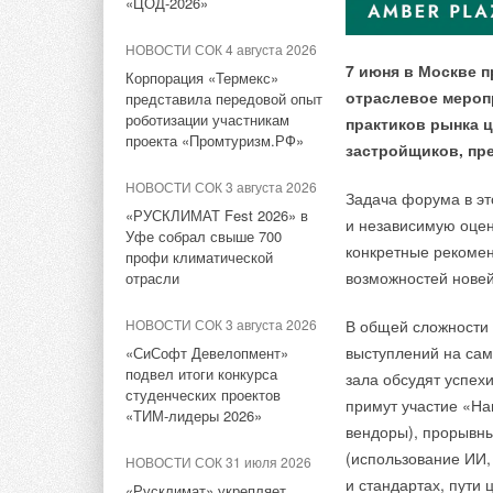
«ЦОД-2026»
потребление на 60%
наблюдением роботов и
закон, позволяющ
технологий ИИ
излишки энергии.
НОВОСТИ СОК 4 августа 2026
НОВОСТИ СОК 31 июля 2026
7 июня в Москве 
Корпорация «Термекс»
США запретили
НОВОСТИ СОК 30 декабря
отраслевое мероп
По подсчётам спец
представила передовой опыт
2025
использование иностранных
роботизации участникам
практиков рынка 
соблюдения своего 
инверторов
Группа ПОЛИПЛАСТИК
проекта «Промтуризм.РФ»
застройщиков, пр
стала победителем конкурса
Однако, число доби
«Главное событие
НОВОСТИ СОК 30 июля 2026
имеющимся в распо
НОВОСТИ СОК 3 августа 2026
московской промышленности
Задача форума в эт
Уже через месяц в России
— 2025»
«РУСКЛИМАТ Fest 2026» в
можно будет устанавливать
и независимую оценк
Средний срок ожида
Уфе собрал свыше 700
солнечные панели в МКД
конкретные рекомен
купли — продажи эл
профи климатической
НОВОСТИ СОК 23 декабря
возможностей нове
отрасли
2025
НОВОСТИ СОК 27 июля 2026
Чаще всего для ув
Группа ПОЛИПЛАСТИК
ВИЭ обойдут уголь по
В мероприятии прин
НОВОСТИ СОК 3 августа 2026
В общей сложности
компании использую
представила цифровую
выработке электроэнергии в
Николаев, заместит
модель для управления
выступлений на сам
«СиСофт Девелопмент»
и установкой двунап
текущем году
коммунальной
председатель Комит
подвел итоги конкурса
зала обсудят успех
отправлять официа
инфраструктурой
студенческих проектов
и налогам Виктор Г
примут участие «На
НОВОСТИ СОК 24 июля 2026
«ТИМ-лидеры 2026»
ЧР — министр экон
Для сравнения в со
вендоры), прорывны
Китай опубликовал план
НОВОСТИ СОК 23 октября
Дмитрий Краснов, 
развития сектора ВИЭ на
времени, проводитс
2025
(использование ИИ, 
НОВОСТИ СОК 31 июля 2026
период 2026-2030 гг.
и энергетики ЧР Ал
организация обязан
и стандартах, пути
Новое насосное
«Русклимат» укрепляет