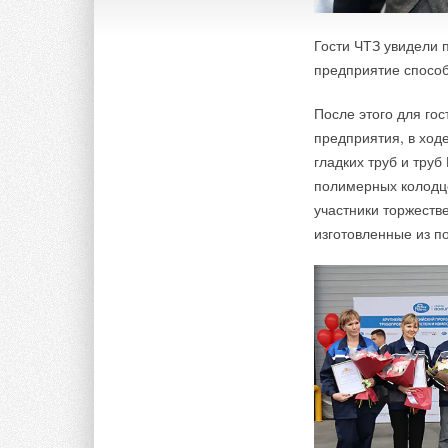
Гости ЧТЗ увидели 
предприятие способ
После этого для го
предприятия, в ход
гладких труб и тру
полимерных колодце
участники торжеств
изготовленные из п