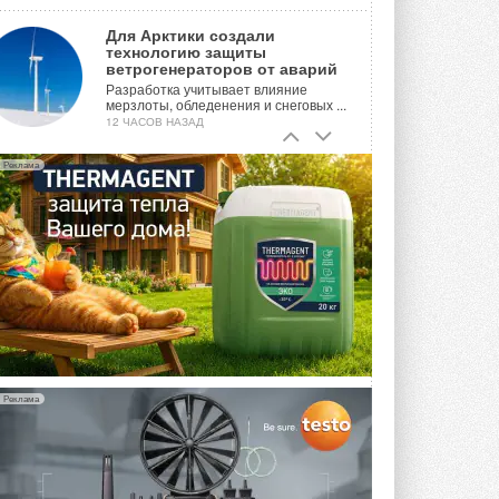
Для Арктики создали
технологию защиты
ветрогенераторов от аварий
Разработка учитывает влияние
мерзлоты, обледенения и снеговых ...
12 ЧАСОВ НАЗАД
Гибридный тепловой насос PV/T
Реклама
с одним общим испарителем
Исследователи предложили
конструкцию двухисточникового ...
ВЧЕРА
21-й ежегодный форум
«ЦОД-2026»
Мероприятие пройдет 2-3 сентября в
отеле Radisson Slavyanskaya. Форум
посетит более двух тысяч участников ...
ВЧЕРА
Реклама
Китайская Shenling представила
линейку тепловых насосов
«воздух-вода» на R290
Серия ThermaX R290 All-In-One
включает три модели ...