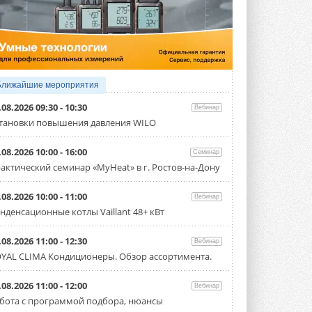
4 АВГУСТА 2026
Тепловые насосы в связке с
солнечной генерацией и
накопителем снижают
потребление на 60%
Исследователи из Италии установили ...
Ближайшие мероприятия
4 АВГУСТА 2026
.08.2026 09:30 - 10:30
Вебинар
«РУСКЛИМАТ Fest 2026» в Уфе
тановки повышения давления WILO
собрал свыше 700 профи
климатической отрасли
.08.2026 10:00 - 16:00
Семинар
Организатором выступил торгово-
производственный холдинг ...
актический семинар «MyHeat» в г. Ростов-на-Дону
3 АВГУСТА 2026
.08.2026 10:00 - 11:00
Вебинар
«Датарк» испытал модульный
нденсационные котлы Vaillant 48+ кВт
ЦОД с плотностью 54 кВт на
стойку
Испытания прошли на собственной
.08.2026 11:00 - 12:30
Вебинар
производственной площадке и были ...
YAL CLIMA Кондиционеры. Обзор ассортимента.
3 АВГУСТА 2026
Samsung выпускает VRF-
.08.2026 11:00 - 12:00
Вебинар
систему DVM на R32
бота с программой подбора, нюансы
Линейка включает семь типоразмеров