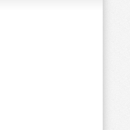
Новый фирменный магазин
Midea открылся в Сургуте
Компания «Даичи» совместно с
партнером «Энердрим» открыла новый
фирменный магазин Midea в Сургуте ...
29 ИЮЛЯ 2026
Токио — лидер по
интенсивности использования
кондиционеров
Данные получены в ходе очередного
опроса Daikin о восприятии жары ...
28 ИЮЛЯ 2026
CDU производства LG прошёл
валидацию NVIDIA для ИИ-дата-
центров
Компания становится официальным
партнёром NVIDIA по системам ...
28 ИЮЛЯ 2026
В Великобритании предлагают
сделать кондиционирование
обязательным для новостроек
Либеральные демократы внесли