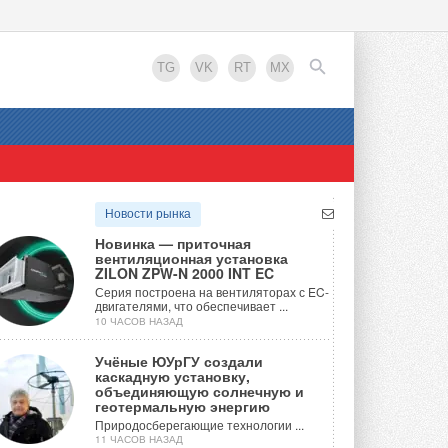
TG
VK
RT
MX
EN
Новости рынка
Новинка — приточная
вентиляционная установка
ZILON ZPW-N 2000 INT EC
Серия построена на вентиляторах с EC-
двигателями, что обеспечивает ...
10 ЧАСОВ НАЗАД
Учёные ЮУрГУ создали
каскадную установку,
объединяющую солнечную и
геотермальную энергию
Природосберегающие технологии ...
11 ЧАСОВ НАЗАД