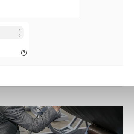
всей стране. Также на основе данных труб производятся
 сооружения для очистки поверхностных сточных вод
го технического назначения. Использование труб
ом от 800 до 3000 мм позволит создавать трубопроводы
 диаметра и сократить объем земляных работ при
нерных систем.