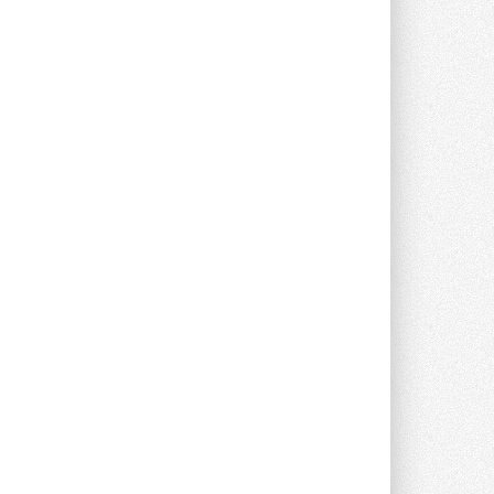
предложение оснащать все новые ...
1
28 ИЮЛЯ 2026
В Подмосковье запустят
производство холодильной
техники и теплообменного
оборудования
Проект реализует компания «ВЕЗА» ...
28 ИЮЛЯ 2026
Ридан объявил о старте продаж
автоматического
балансировочного клапана
Клапан APT‑R3 производится на заводе
в Лешково (Московская область) ...
27 ИЮЛЯ 2026
Шумоглушители собственного
производства от компании
TURKOV
Новая линейка пластинчатых
прямоугольных шумоглушителей ...
27 ИЮЛЯ 2026
Aquatherm Almaty 2026:
ключевая платформа для
развития инженерных систем