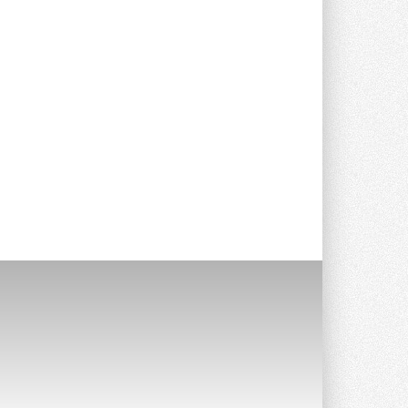
Краска для окон: как выбрать
состав, который не
растрескается после первой
зимы
Частые вопросы о краске для окон ...
30 ИЮЛЯ 2026
СИЭНПИ РУС представила
новую серию консольных
насосов NM
Усовершенствованная гидравлика
помогает снизить энергопотребление ...
30 ИЮЛЯ 2026
Группа «Теплолюкс» открыла
новую производственную
площадку
Открытие нового завода состоялось
сегодня в Мытищах ...
29 ИЮЛЯ 2026
Stiebel Eltron — спонсирует
международные соревнования
25 спортсменов, выступающих в
прыжках с трамплина и лыжном
двоеборье на международных ...
29 ИЮЛЯ 2026