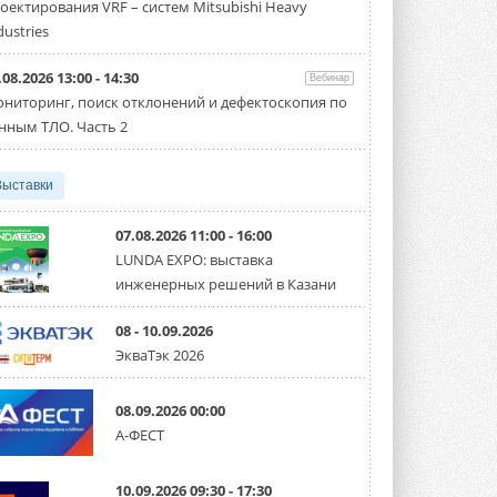
оектирования VRF – систем Mitsubishi Heavy
производительностью от 22,4 до 56 кВт.
Суммарная длина трубопроводов ...
dustries
3 АВГУСТА 2026
.08.2026 13:00 - 14:30
Вебинар
«СиСофт Девелопмент» подвел
ниторинг, поиск отклонений и дефектоскопия по
итоги конкурса студенческих
проектов «ТИМ-лидеры 2026»
нным ТЛО. Часть 2
Новый сезон конкурса «ТИМ-лидеры»
стартует уже в сентябре 2026 года ...
3 АВГУСТА 2026
Выставки
«Русклимат» укрепляет
партнёрство за Уралом
07.08.2026 11:00 - 16:00
Президент Омского землячества в
LUNDA EXPO: выставка
Москве Михаил Тимошенко посетил
инженерных решений в Казани
Омск с трёхдневным рабочим визитом ...
31 ИЮЛЯ 2026
08 - 10.09.2026
Carrier модернизирует
ЭкваТэк 2026
флагманский чиллер AquaEdge
19XR
Чиллер получил новую версию,
08.09.2026 00:00
работающую на хладагенте R1234ze ...
А-ФЕСТ
31 ИЮЛЯ 2026
Mitsubishi расширяет
10.09.2026 09:30 - 17:30