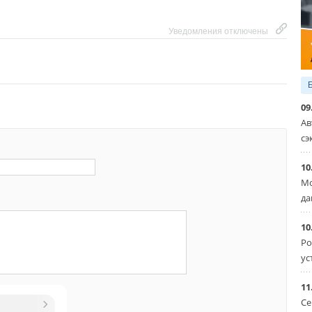
ре к появлению моделей любой мощности, в т.ч. для
уальных домов.
Уведомления отключены
Уведомления отключены
комментарии к новости (
1
)
09
Ав
Уведомления отключены
сэ
30-04-2012
10
Мо
да
 micro-CHP modules.
ng these modules.Micro-CHP modules to be convinced
d catalog about the modules.
10
Ро
Комментарий полезен?
ус
ДА
НЕТ
. (engine type)
11
Се