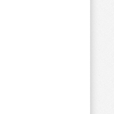
опроса Daikin о восприятии жары ...
28 ИЮЛЯ 2026
CDU производства LG прошёл
валидацию NVIDIA для ИИ-дата-
центров
Компания становится официальным
партнёром NVIDIA по системам ...
28 ИЮЛЯ 2026
В Великобритании предлагают
сделать кондиционирование
обязательным для новостроек
Либеральные демократы внесли
предложение оснащать все новые ...
1
28 ИЮЛЯ 2026
В Подмосковье запустят
производство холодильной
техники и теплообменного
оборудования
Проект реализует компания «ВЕЗА» ...
28 ИЮЛЯ 2026
Ридан объявил о старте продаж
автоматического
балансировочного клапана