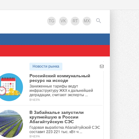
TG
VK
RT
MX
EN
Новости рынка
Российский коммунальный
ресурс на исходе
Заниженные тарифы ведут
инфраструктуру ЖКХ к дальнейшей
деградации, считают эксперты ...
ВЧЕРА
В Забайкалье запустили
крупнейшую в России
Абагайтуйскую СЭС
Годовая выработка Абагайтуйской СЭС
составит 223 221 тыс. кВт-ч ...
ВЧЕРА