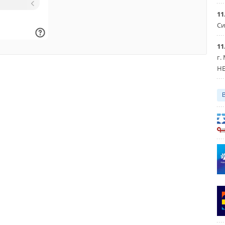
11
Си
11
г.
HE