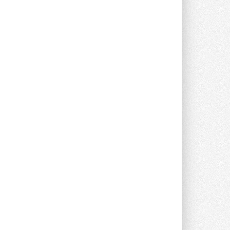
Группа «Теплолюкс» открыла
новую производственную
площадку
Открытие нового завода состоялось
сегодня в Мытищах ...
29 ИЮЛЯ 2026
Stiebel Eltron — спонсирует
международные соревнования
25 спортсменов, выступающих в
прыжках с трамплина и лыжном
двоеборье на международных ...
29 ИЮЛЯ 2026
Новый фирменный магазин
Midea открылся в Сургуте
Компания «Даичи» совместно с
партнером «Энердрим» открыла новый
фирменный магазин Midea в Сургуте ...
29 ИЮЛЯ 2026
Токио — лидер по
интенсивности использования
кондиционеров
Данные получены в ходе очередного