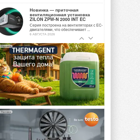
Новинка — приточная
вентиляционная установка
ZILON ZPW-N 2000 INT EC
Серия построена на вентиляторах с EC-
двигателями, что обеспечивает ...
6 АВГУСТА 2026
Учёные ЮУрГУ создали
Реклама
каскадную установку,
объединяющую солнечную и
геотермальную энергию
Природосберегающие технологии ...
6 АВГУСТА 2026
Для Арктики создали
технологию защиты
ветрогенераторов от аварий
Разработка учитывает влияние
мерзлоты, обледенения и снеговых ...
6 АВГУСТА 2026
Реклама
Гибридный тепловой насос PV/T
с одним общим испарителем
Исследователи предложили
конструкцию двухисточникового ...