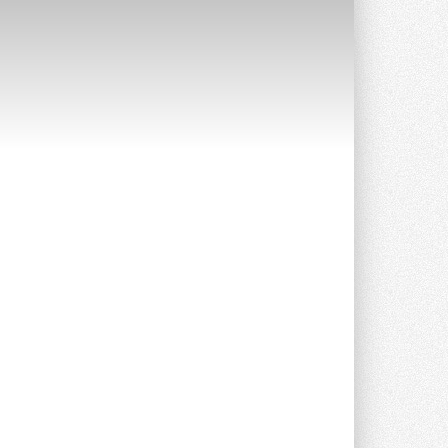
Уже через месяц в России
можно будет устанавливать
солнечные панели в МКД
С 1 сентября снимается запрет на
микрогенерацию в многоквартирных ...
30 ИЮЛЯ 2026
Канальные вентиляторы с ЕС-
двигателями Sysimple TRS EC
Poti
Новинка от Системэйр —
прямоугольный канальный ...
30 ИЮЛЯ 2026
Краска для окон: как выбрать
состав, который не
растрескается после первой
зимы
Частые вопросы о краске для окон ...
30 ИЮЛЯ 2026
СИЭНПИ РУС представила
новую серию консольных
насосов NM
Усовершенствованная гидравлика
помогает снизить энергопотребление ...
30 ИЮЛЯ 2026