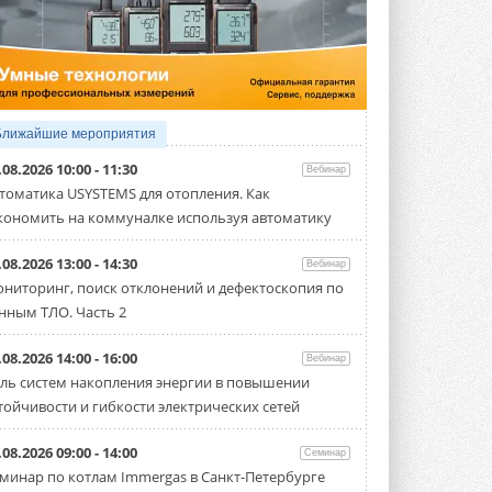
5 АВГУСТА 2026
21-й ежегодный форум
«ЦОД-2026»
Мероприятие пройдет 2-3 сентября в
отеле Radisson Slavyanskaya. Форум
посетит более двух тысяч участников ...
Ближайшие мероприятия
5 АВГУСТА 2026
.08.2026 10:00 - 11:30
Вебинар
Китайская Shenling представила
томатика USYSTEMS для отопления. Как
линейку тепловых насосов
кономить на коммуналке используя автоматику
«воздух-вода» на R290
Серия ThermaX R290 All-In-One
включает три модели ...
.08.2026 13:00 - 14:30
Вебинар
4 АВГУСТА 2026
ниторинг, поиск отклонений и дефектоскопия по
нным ТЛО. Часть 2
Тепловые насосы в связке с
солнечной генерацией и
накопителем снижают
.08.2026 14:00 - 16:00
Вебинар
потребление на 60%
ль систем накопления энергии в повышении
Исследователи из Италии установили ...
тойчивости и гибкости электрических сетей
4 АВГУСТА 2026
«РУСКЛИМАТ Fest 2026» в Уфе
.08.2026 09:00 - 14:00
Семинар
собрал свыше 700 профи
минар по котлам Immergas в Санкт-Петербурге
климатической отрасли