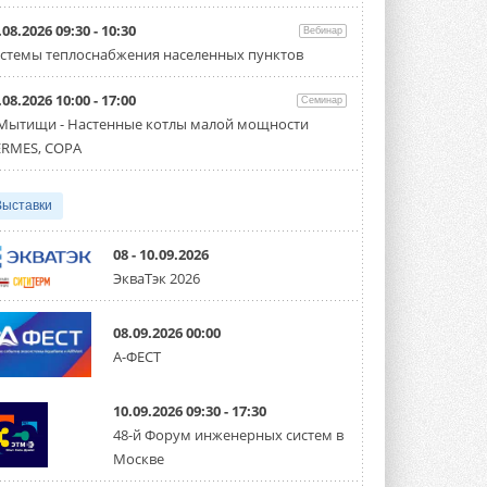
Организатором выступил торгово-
производственный холдинг ...
.08.2026 09:30 - 10:30
Вебинар
3 АВГУСТА 2026
стемы теплоснабжения населенных пунктов
«Датарк» испытал модульный
.08.2026 10:00 - 17:00
ЦОД с плотностью 54 кВт на
Семинар
стойку
 Мытищи - Настенные котлы малой мощности
Испытания прошли на собственной
RMES, COPA
производственной площадке и были ...
3 АВГУСТА 2026
Выставки
Samsung выпускает VRF-
систему DVM на R32
Линейка включает семь типоразмеров
08 - 10.09.2026
производительностью от 22,4 до 56 кВт.
ЭкваТэк 2026
Суммарная длина трубопроводов ...
3 АВГУСТА 2026
08.09.2026 00:00
«СиСофт Девелопмент» подвел
А-ФЕСТ
итоги конкурса студенческих
проектов «ТИМ-лидеры 2026»
Новый сезон конкурса «ТИМ-лидеры»
10.09.2026 09:30 - 17:30
стартует уже в сентябре 2026 года ...
3 АВГУСТА 2026
48-й Форум инженерных систем в
Москве
«Русклимат» укрепляет