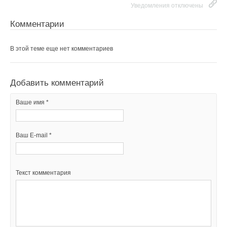
Уведомления отключены
Уведомления отключены
Ваш E-mail *
Комментарии
Комментарии
Текст комментария
В этой теме еще нет комментариев
В этой теме еще нет комментариев
Добавить комментарий
Добавить комментарий
Ваше имя *
Ваше имя *
Ваш E-mail *
Ваш E-mail *
Текст комментария
Текст комментария