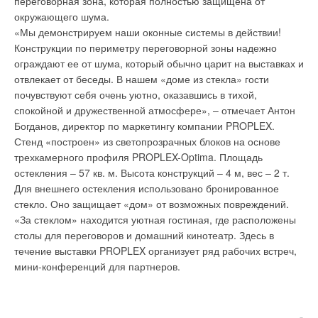
переговорная зона, которая полностью защищена от
микроклимата дошкольных организаций и многое другое
окружающего шума.
6-и скоростной вентилятор внутреннего блока.
«Мы демонстрируем наши оконные системы в действии!
2-зонный датчик движения «Умный глаз».
Конструкции по периметру переговорной зоны надежно
Режимы «Объёмный воздушный поток» и «Комфортный
ограждают ее от шума, который обычно царит на выставках и
воздушный поток».
отвлекает от беседы. В нашем «доме из стекла» гости
Режимы «Powerful» (быстрый выход на режим), «Econo»
(снижение нагрузки на электросеть) и пониженного шума
почувствуют себя очень уютно, оказавшись в тихой,
наружного блока.
спокойной и дружественной атмосфере», – отмечает Антон
Титан-апатитовый фотокаталитический фильтр.
Богданов, директор по маркетингу компании PROPLEX.
Беспроводной пульт управления со сдвигающейся
Стенд «построен» из светопрозрачных блоков на основе
крышкой ARC452A3 и, как опция, проводной BRC944.
Уведомления отключены
трехкамерного профиля PROPLEX-Optima. Площадь
Недельный таймер с программированием до 4 событий
остекления – 57 кв. м. Высота конструкций – 4 м, вес – 2 т.
на каждый день недели.
Комментарии
Максимальная длина трубопровода — 30 м; перепад
Для внешнего остекления использовано бронированное
высот между наружным и внутренним блоками — 20 м.
стекло. Оно защищает «дом» от возможных повреждений.
В этой теме еще нет комментариев
Диапазоны рабочих температур наружного воздуха:
«За стеклом» находится уютная гостиная, где расположены
-10~+46 °C (охлаждение) и -15~+20 °C (нагрев).
столы для переговоров и домашний кинотеатр. Здесь в
Внутренний блок может работать в составе сплит- и
течение выставки PROPLEX организует ряд рабочих встреч,
мультисистем Daikin.
Добавить комментарий
мини-конференций для партнеров.
Ваше имя *